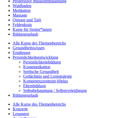
Progressive Muskelentspannung
Waldbaden
Meditation
Massage
Qigong und Taiji
Feldenkrais
Kurse für Senior*innen
Bildungsurlaub
Alle Kurse des Themenbereichs
Gesundheitswissen
Ernährung
Persönlichkeitsentwicklung
Persönlichkeitsbildung
Kommunikation
Seelische Gesundheit
Gedächtnis und Lernstrategie
Kompetenzzentrum 60plus
Elternbildung
Selbstbehauptung / Selbstverteidigung
Bildungsurlaub
Alle Kurse des Themenbereichs
Konzerte
Lesungen