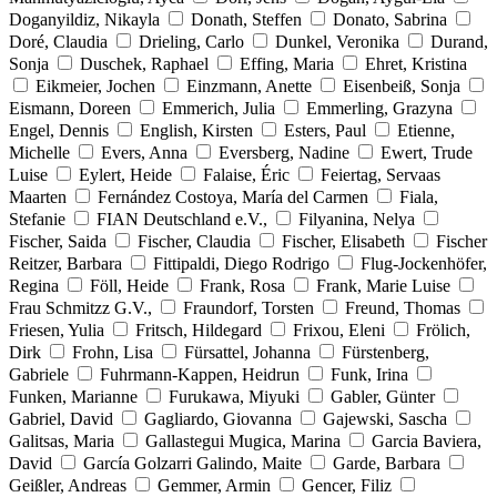
Doganyildiz, Nikayla
Donath, Steffen
Donato, Sabrina
Doré, Claudia
Drieling, Carlo
Dunkel, Veronika
Durand,
Sonja
Duschek, Raphael
Effing, Maria
Ehret, Kristina
Eikmeier, Jochen
Einzmann, Anette
Eisenbeiß, Sonja
Eismann, Doreen
Emmerich, Julia
Emmerling, Grazyna
Engel, Dennis
English, Kirsten
Esters, Paul
Etienne,
Michelle
Evers, Anna
Eversberg, Nadine
Ewert, Trude
Luise
Eylert, Heide
Falaise, Éric
Feiertag, Servaas
Maarten
Fernández Costoya, María del Carmen
Fiala,
Stefanie
FIAN Deutschland e.V.,
Filyanina, Nelya
Fischer, Saida
Fischer, Claudia
Fischer, Elisabeth
Fischer
Reitzer, Barbara
Fittipaldi, Diego Rodrigo
Flug-Jockenhöfer,
Regina
Föll, Heide
Frank, Rosa
Frank, Marie Luise
Frau Schmitzz G.V.,
Fraundorf, Torsten
Freund, Thomas
Friesen, Yulia
Fritsch, Hildegard
Frixou, Eleni
Frölich,
Dirk
Frohn, Lisa
Fürsattel, Johanna
Fürstenberg,
Gabriele
Fuhrmann-Kappen, Heidrun
Funk, Irina
Funken, Marianne
Furukawa, Miyuki
Gabler, Günter
Gabriel, David
Gagliardo, Giovanna
Gajewski, Sascha
Galitsas, Maria
Gallastegui Mugica, Marina
Garcia Baviera,
David
García Golzarri Galindo, Maite
Garde, Barbara
Geißler, Andreas
Gemmer, Armin
Gencer, Filiz