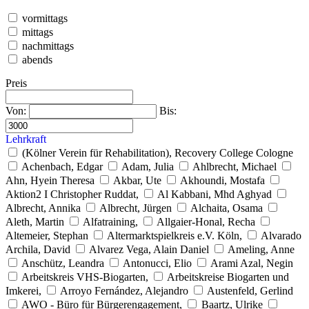
vormittags
mittags
nachmittags
abends
Preis
Von:
Bis:
Lehrkraft
(Kölner Verein für Rehabilitation), Recovery College Cologne
Achenbach, Edgar
Adam, Julia
Ahlbrecht, Michael
Ahn, Hyein Theresa
Akbar, Ute
Akhoundi, Mostafa
Aktion2 I Christopher Ruddat,
Al Kabbani, Mhd Aghyad
Albrecht, Annika
Albrecht, Jürgen
Alchaita, Osama
Aleth, Martin
Alfatraining,
Allgaier-Honal, Recha
Altemeier, Stephan
Altermarktspielkreis e.V. Köln,
Alvarado
Archila, David
Alvarez Vega, Alain Daniel
Ameling, Anne
Anschütz, Leandra
Antonucci, Elio
Arami Azal, Negin
Arbeitskreis VHS-Biogarten,
Arbeitskreise Biogarten und
Imkerei,
Arroyo Fernández, Alejandro
Austenfeld, Gerlind
AWO - Büro für Bürgerengagement,
Baartz, Ulrike