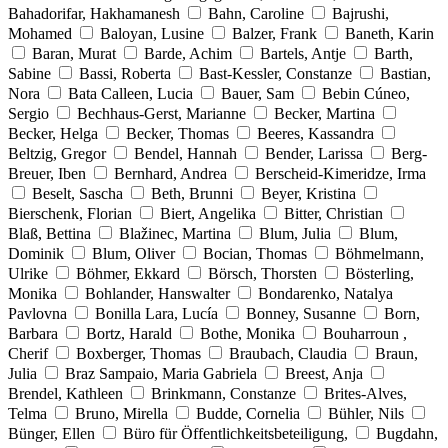
Bahadorifar, Hakhamanesh
Bahn, Caroline
Bajrushi,
Mohamed
Baloyan, Lusine
Balzer, Frank
Baneth, Karin
Baran, Murat
Barde, Achim
Bartels, Antje
Barth,
Sabine
Bassi, Roberta
Bast-Kessler, Constanze
Bastian,
Nora
Bata Calleen, Lucia
Bauer, Sam
Bebin Cúneo,
Sergio
Bechhaus-Gerst, Marianne
Becker, Martina
Becker, Helga
Becker, Thomas
Beeres, Kassandra
Beltzig, Gregor
Bendel, Hannah
Bender, Larissa
Berg-
Breuer, Iben
Bernhard, Andrea
Berscheid-Kimeridze, Irma
Beselt, Sascha
Beth, Brunni
Beyer, Kristina
Bierschenk, Florian
Biert, Angelika
Bitter, Christian
Blaß, Bettina
Blažinec, Martina
Blum, Julia
Blum,
Dominik
Blum, Oliver
Bocian, Thomas
Böhmelmann,
Ulrike
Böhmer, Ekkard
Börsch, Thorsten
Bösterling,
Monika
Bohlander, Hanswalter
Bondarenko, Natalya
Pavlovna
Bonilla Lara, Lucía
Bonney, Susanne
Born,
Barbara
Bortz, Harald
Bothe, Monika
Bouharroun ,
Cherif
Boxberger, Thomas
Braubach, Claudia
Braun,
Julia
Braz Sampaio, Maria Gabriela
Breest, Anja
Brendel, Kathleen
Brinkmann, Constanze
Brites-Alves,
Telma
Bruno, Mirella
Budde, Cornelia
Bühler, Nils
Bünger, Ellen
Büro für Öffentlichkeitsbeteiligung,
Bugdahn,