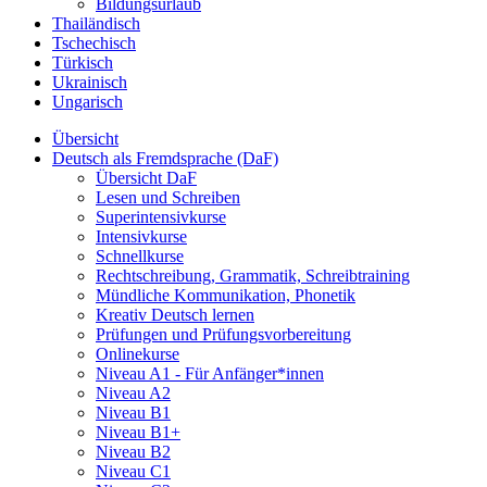
Bildungsurlaub
Thailändisch
Tschechisch
Türkisch
Ukrainisch
Ungarisch
Übersicht
Deutsch als Fremdsprache (DaF)
Übersicht DaF
Lesen und Schreiben
Superintensivkurse
Intensivkurse
Schnellkurse
Rechtschreibung, Grammatik, Schreibtraining
Mündliche Kommunikation, Phonetik
Kreativ Deutsch lernen
Prüfungen und Prüfungsvorbereitung
Onlinekurse
Niveau A1 - Für Anfänger*innen
Niveau A2
Niveau B1
Niveau B1+
Niveau B2
Niveau C1