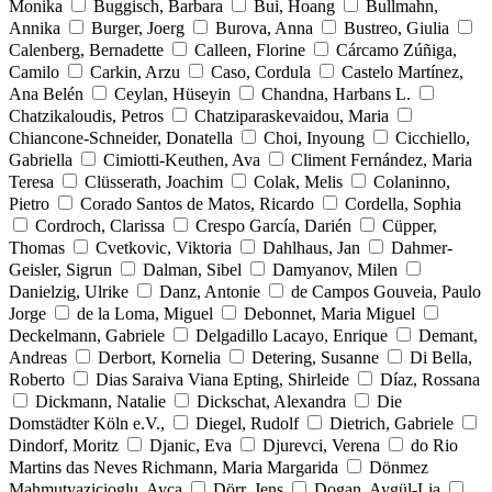
Monika
Buggisch, Barbara
Bui, Hoang
Bullmahn,
Annika
Burger, Joerg
Burova, Anna
Bustreo, Giulia
Calenberg, Bernadette
Calleen, Florine
Cárcamo Zúñiga,
Camilo
Carkin, Arzu
Caso, Cordula
Castelo Martínez,
Ana Belén
Ceylan, Hüseyin
Chandna, Harbans L.
Chatzikaloudis, Petros
Chatziparaskevaidou, Maria
Chiancone-Schneider, Donatella
Choi, Inyoung
Cicchiello,
Gabriella
Cimiotti-Keuthen, Ava
Climent Fernández, Maria
Teresa
Clüsserath, Joachim
Colak, Melis
Colaninno,
Pietro
Corado Santos de Matos, Ricardo
Cordella, Sophia
Cordroch, Clarissa
Crespo García, Darién
Cüpper,
Thomas
Cvetkovic, Viktoria
Dahlhaus, Jan
Dahmer-
Geisler, Sigrun
Dalman, Sibel
Damyanov, Milen
Danielzig, Ulrike
Danz, Antonie
de Campos Gouveia, Paulo
Jorge
de la Loma, Miguel
Debonnet, Maria Miguel
Deckelmann, Gabriele
Delgadillo Lacayo, Enrique
Demant,
Andreas
Derbort, Kornelia
Detering, Susanne
Di Bella,
Roberto
Dias Saraiva Viana Epting, Shirleide
Díaz, Rossana
Dickmann, Natalie
Dickschat, Alexandra
Die
Domstädter Köln e.V.,
Diegel, Rudolf
Dietrich, Gabriele
Dindorf, Moritz
Djanic, Eva
Djurevci, Verena
do Rio
Martins das Neves Richmann, Maria Margarida
Dönmez
Mahmutyazicioglu, Ayca
Dörr, Jens
Dogan, Aygül-Lia