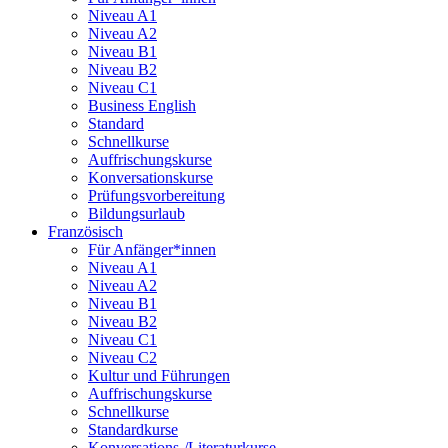
Niveau A1
Niveau A2
Niveau B1
Niveau B2
Niveau C1
Business English
Standard
Schnellkurse
Auffrischungskurse
Konversationskurse
Prüfungsvorbereitung
Bildungsurlaub
Französisch
Für Anfänger*innen
Niveau A1
Niveau A2
Niveau B1
Niveau B2
Niveau C1
Niveau C2
Kultur und Führungen
Auffrischungskurse
Schnellkurse
Standardkurse
Konversations-/Literaturkurse