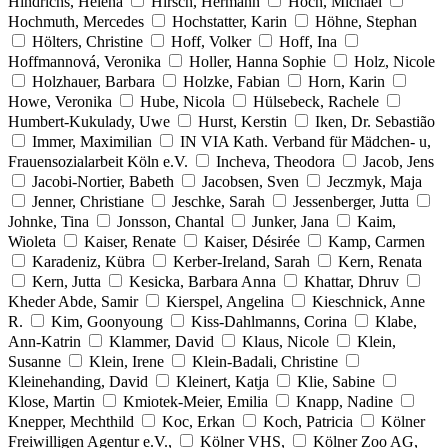
Hindrichs, Helena
Hirsch, Hermann
Hoch, Michael
Hochmuth, Mercedes
Hochstatter, Karin
Höhne, Stephan
Hölters, Christine
Hoff, Volker
Hoff, Ina
Hoffmannová, Veronika
Holler, Hanna Sophie
Holz, Nicole
Holzhauer, Barbara
Holzke, Fabian
Horn, Karin
Howe, Veronika
Hube, Nicola
Hülsebeck, Rachele
Humbert-Kukulady, Uwe
Hurst, Kerstin
Iken, Dr. Sebastião
Immer, Maximilian
IN VIA Kath. Verband für Mädchen- u,
Frauensozialarbeit Köln e.V.
Incheva, Theodora
Jacob, Jens
Jacobi-Nortier, Babeth
Jacobsen, Sven
Jeczmyk, Maja
Jenner, Christiane
Jeschke, Sarah
Jessenberger, Jutta
Johnke, Tina
Jonsson, Chantal
Junker, Jana
Kaim,
Wioleta
Kaiser, Renate
Kaiser, Désirée
Kamp, Carmen
Karadeniz, Kübra
Kerber-Ireland, Sarah
Kern, Renata
Kern, Jutta
Kesicka, Barbara Anna
Khattar, Dhruv
Kheder Abde, Samir
Kierspel, Angelina
Kieschnick, Anne
R.
Kim, Goonyoung
Kiss-Dahlmanns, Corina
Klabe,
Ann-Katrin
Klammer, David
Klaus, Nicole
Klein,
Susanne
Klein, Irene
Klein-Badali, Christine
Kleinehanding, David
Kleinert, Katja
Klie, Sabine
Klose, Martin
Kmiotek-Meier, Emilia
Knapp, Nadine
Knepper, Mechthild
Koc, Erkan
Koch, Patricia
Kölner
Freiwilligen Agentur e.V.,
Kölner VHS,
Kölner Zoo AG,