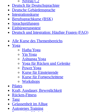
Niveau C2
Deutsch für Deutschsprachige
Deutsche Gebärdensprache
Integrationskurse
Berufssprachkurse (BSK)
Sprachprüfungen
Einbürgerungstest
Deutsch und Integration: Häufige Fragen (FAQ)
Alle Kurse des Themenbereichs
Yoga
Hatha Yoga
Yin Yoga
Ashtanga Yoga
Yoga für Rücken und Gelenke
Power Yoga
Kurse für Einsteigende
Kurse für Fortgeschrittene
Workshops
Pilates
Kraft, Ausdauer, Beweglichkeit
Rücken-Fitness
Tanz
Gelassenheit im Alltag
Autogenes Training