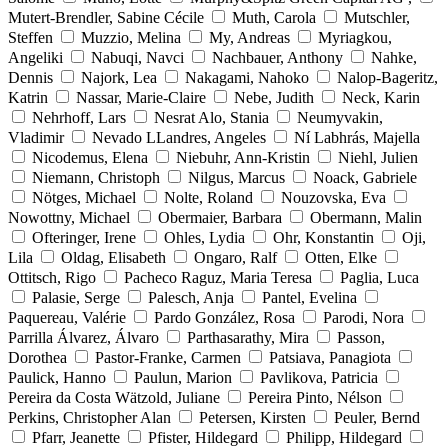
Mutert-Brendler, Sabine Cécile
Muth, Carola
Mutschler,
Steffen
Muzzio, Melina
My, Andreas
Myriagkou,
Angeliki
Nabuqi, Navci
Nachbauer, Anthony
Nahke,
Dennis
Najork, Lea
Nakagami, Nahoko
Nalop-Bageritz,
Katrin
Nassar, Marie-Claire
Nebe, Judith
Neck, Karin
Nehrhoff, Lars
Nesrat Alo, Stania
Neumyvakin,
Vladimir
Nevado LLandres, Angeles
Ní Labhrás, Majella
Nicodemus, Elena
Niebuhr, Ann-Kristin
Niehl, Julien
Niemann, Christoph
Nilgus, Marcus
Noack, Gabriele
Nötges, Michael
Nolte, Roland
Nouzovska, Eva
Nowottny, Michael
Obermaier, Barbara
Obermann, Malin
Ofteringer, Irene
Ohles, Lydia
Ohr, Konstantin
Oji,
Lila
Oldag, Elisabeth
Ongaro, Ralf
Otten, Elke
Ottitsch, Rigo
Pacheco Raguz, Maria Teresa
Paglia, Luca
Palasie, Serge
Palesch, Anja
Pantel, Evelina
Paquereau, Valérie
Pardo González, Rosa
Parodi, Nora
Parrilla Álvarez, Álvaro
Parthasarathy, Mira
Passon,
Dorothea
Pastor-Franke, Carmen
Patsiava, Panagiota
Paulick, Hanno
Paulun, Marion
Pavlikova, Patricia
Pereira da Costa Wätzold, Juliane
Pereira Pinto, Nélson
Perkins, Christopher Alan
Petersen, Kirsten
Peuler, Bernd
Pfarr, Jeanette
Pfister, Hildegard
Philipp, Hildegard