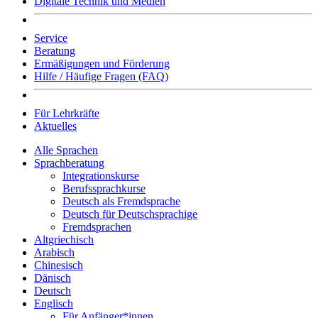
Digitale Technik und Medien
Service
Beratung
Ermäßigungen und Förderung
Hilfe / Häufige Fragen (FAQ)
Für Lehrkräfte
Aktuelles
Alle Sprachen
Sprachberatung
Integrationskurse
Berufssprachkurse
Deutsch als Fremdsprache
Deutsch für Deutschsprachige
Fremdsprachen
Altgriechisch
Arabisch
Chinesisch
Dänisch
Deutsch
Englisch
Für Anfänger*innen