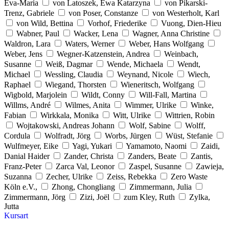
Eva-Maria
von Latoszek, Ewa Katarzyna
von Pikarski-
Trenz, Gabriele
von Poser, Constanze
von Westerholt, Karl
von Wild, Bettina
Vorhof, Friederike
Vuong, Dien-Hieu
Wabner, Paul
Wacker, Lena
Wagner, Anna Christine
Waldron, Lara
Waters, Werner
Weber, Hans Wolfgang
Weber, Jens
Wegner-Katzenstein, Andrea
Weinbach,
Susanne
Weiß, Dagmar
Wende, Michaela
Wendt,
Michael
Wessling, Claudia
Weynand, Nicole
Wiech,
Raphael
Wiegand, Thorsten
Wieneritsch, Wolfgang
Wigbold, Marjolein
Wildt, Conny
Will-Fall, Martina
Willms, André
Wilmes, Anita
Wimmer, Ulrike
Winke,
Fabian
Wirkkala, Monika
Witt, Ulrike
Wittrien, Robin
Wojtakowski, Andreas Johann
Wolf, Sabine
Wolff,
Cordula
Wolfradt, Jörg
Worbs, Jürgen
Wüst, Stefanie
Wulfmeyer, Eike
Yagi, Yukari
Yamamoto, Naomi
Zaidi,
Danial Haider
Zander, Christa
Zanders, Beate
Zantis,
Franz-Peter
Zarca Val, Leonor
Zaspel, Susanne
Zawieja,
Suzanna
Zecher, Ulrike
Zeiss, Rebekka
Zero Waste
Köln e.V.,
Zhong, Chongliang
Zimmermann, Julia
Zimmermann, Jörg
Zizi, Joël
zum Kley, Ruth
Zylka,
Jutta
Kursart