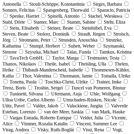
Antonella
Siouli-Schöppe, Konstantinia
Sirges, Barbara
Sonnen, Felicitas
Spangenberg, Thorwald
Sparacio, Patricia
Spenke, Harriet
Spinelli, Antonio
Stachel, Wiesława
Stahl, Dörte
Stamer, Marc
Stamm, Sabine
Stehr, Eliza
Stein, Elisabeth
Steiner, Beate
Steinhübel, Eva
Steven, Beate
Stolorz, Dominik
Strauß, Jürgen
Stroisch,
Jörg
Strotmann, Peter
Strunden, Anouchka
Strutzke,
Katharina
Stumpf, Herbert
Suhett, Weber
Szymanski,
Simone
Szyszka, Michael
Talas, Funda
Tamkus, Kristina
TavaTech GmbH,
Taylor, Marga
Testmuster, Testa
Thanos, Nikolaos
Theile, Isabel
Theisling, Ulla
Thelen,
Heike
Thibault-Manderscheid, Isabelle
Thommesen-Kähler,
Katha
Thor, Valentina
Thormann, Jamie
Tomalla, Ulrike
Tonetta, Paola
Toschka-Christ, Ulrike
Trainer, Imke
Trenz, Boris
Troshin, Sergei
Tuncel van Pomeren, Binnur
Tuninetti, Silvana
Ufermann, Anja
Uhle, Wolfgang
Ulloa Uribe, Carlos Alberto
Umschaden-Rüsken, Nicole
Utitz, Pavel
Valder, Jakob
Valuckiene, Jurgita
Valverde
Esteban, Lorenzo
van der Meer, Saskia
van Mark, Hauke
Vargas Estrada, Roberto Enrique
Velder, Julia
Vicente,
Alice
Vimmer, Rozalia Katalin
Vincent, Summer Lee
Virag, Andrea
Visky, Ruth-Boglár
Vissi, Rena
Vogt,