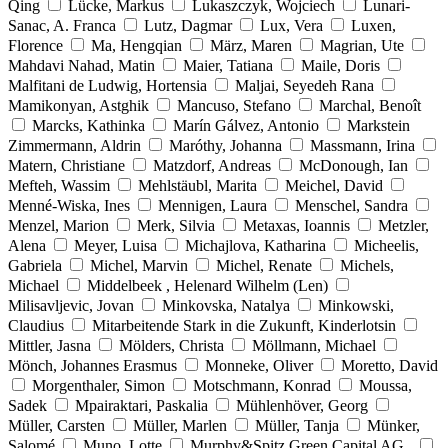
Qing
Lücke, Markus
Lukaszczyk, Wojciech
Lunari-
Sanac, A. Franca
Lutz, Dagmar
Lux, Vera
Luxen,
Florence
Ma, Hengqian
März, Maren
Magrian, Ute
Mahdavi Nahad, Matin
Maier, Tatiana
Maile, Doris
Malfitani de Ludwig, Hortensia
Maljai, Seyedeh Rana
Mamikonyan, Astghik
Mancuso, Stefano
Marchal, Benoît
Marcks, Kathinka
Marín Gálvez, Antonio
Markstein
Zimmermann, Aldrin
Maróthy, Johanna
Massmann, Irina
Matern, Christiane
Matzdorf, Andreas
McDonough, Ian
Mefteh, Wassim
Mehlstäubl, Marita
Meichel, David
Menné-Wiska, Ines
Mennigen, Laura
Menschel, Sandra
Menzel, Marion
Merk, Silvia
Metaxas, Ioannis
Metzler,
Alena
Meyer, Luisa
Michajlova, Katharina
Micheelis,
Gabriela
Michel, Marvin
Michel, Renate
Michels,
Michael
Middelbeek , Helenard Wilhelm (Len)
Milisavljevic, Jovan
Minkovska, Natalya
Minkowski,
Claudius
Mitarbeitende Stark in die Zukunft, Kinderlotsin
Mittler, Jasna
Mölders, Christa
Möllmann, Michael
Mönch, Johannes Erasmus
Monneke, Oliver
Moretto, David
Morgenthaler, Simon
Motschmann, Konrad
Moussa,
Sadek
Mpairaktari, Paskalia
Mühlenhöver, Georg
Müller, Carsten
Müller, Marlen
Müller, Tanja
Münker,
Salomé
Muno, Lotte
Murphy&Spitz Green Capital AG ,