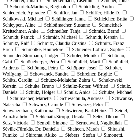
Scherer, Julian
Scherkenbach, Yasemin
Scheuer, Jonas
Scheurich-Martinez, Reginaldo
Schickling, Andrea
Schiederich, Apiradee
Schiffer, Jan
Schiffer, Hilde D.
Schikowski, Michael
Schillinger, Janna
Schleicher, Britta
Schleypen, Aline
Schloßmacher, Susanne
Schmeichel-
Kreitschmer, Anke
Schmeißer, Tanja
Schmidt, Bernd
Schmidt, Patrick
Schmidt, Michael
Schmidt, Kerstin
Schmitz, Ralf
Schmitz, Claudia Cristina
Schmitz, Franz-
Erich
Schmolke, Hannelore
Schneider-Lohmar, Sophie
Schneider-Störmann, Ludger
Schöler, Monika
Schönau,
Gabi
Schöneberger, Petra
Schönfeld, Marit
Schönfeld,
Andreas
Schöning, Petra
Schöpper, Josef
Scholter,
Wolfgang
Schowanek, Sandra
Schreiner, Brigitte
Schütz, Carolin
Schütze-Molaiefar, Zahra
Schukowski,
Kerstin
Schulte, Bruno
Schultz-Rotter, Wilfried
Schulz,
Daniela
Schulz, Holger
Schulz, Anica
Schulze, Michael
Schumacher, Marietta
Schwachulla, Andreas
Schwanke,
Natascha
Schwarz, Camille
Schwarze, Petra
Schwarzelbach, Katharina
Schwieren, Karl-Heinz
Seidel,
Ann-Kathrin
Seidenath-Strupp, Ursula
Seitz, Tilman
Seiz, Victoria
Semoli, Simone
Sermelwall, Nagibullah
Séville-Fürnkäs, Dr. Daniella
Shaheen, Marah
Shiraishi,
Fumiko
Shiroma, Akiko
Siebers , Stefan
Simonetti,