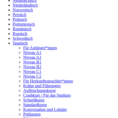
Neugriechisch
Niederländisch
Norwegisch
Persisch
Polnisch
Portugiesisch
Rumänisch
Russisch
Schwedisch
Spanisch
Für Anfänger*innen
Niveau A1
Niveau A2
Niveau B1
Niveau B2
Niveau C1
Niveau C2
Für Herkunftssprachler*innen
Kultur und Führungen
Auffrischungskurse
Crashkurs / Für das Studium
Schnellkurse
Standardkurse
Konversation und Lektüre
Prüfungen