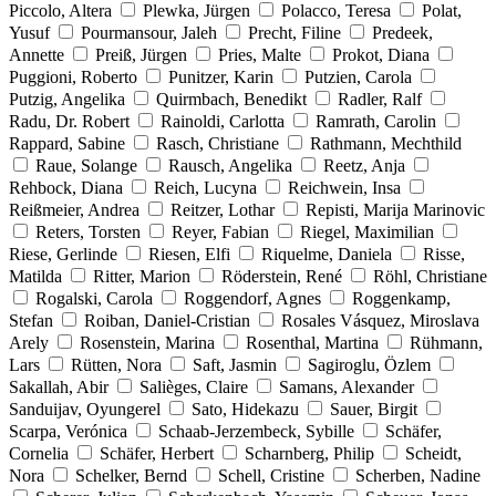
Piccolo, Altera
Plewka, Jürgen
Polacco, Teresa
Polat,
Yusuf
Pourmansour, Jaleh
Precht, Filine
Predeek,
Annette
Preiß, Jürgen
Pries, Malte
Prokot, Diana
Puggioni, Roberto
Punitzer, Karin
Putzien, Carola
Putzig, Angelika
Quirmbach, Benedikt
Radler, Ralf
Radu, Dr. Robert
Rainoldi, Carlotta
Ramrath, Carolin
Rappard, Sabine
Rasch, Christiane
Rathmann, Mechthild
Raue, Solange
Rausch, Angelika
Reetz, Anja
Rehbock, Diana
Reich, Lucyna
Reichwein, Insa
Reißmeier, Andrea
Reitzer, Lothar
Repisti, Marija Marinovic
Reters, Torsten
Reyer, Fabian
Riegel, Maximilian
Riese, Gerlinde
Riesen, Elfi
Riquelme, Daniela
Risse,
Matilda
Ritter, Marion
Röderstein, René
Röhl, Christiane
Rogalski, Carola
Roggendorf, Agnes
Roggenkamp,
Stefan
Roiban, Daniel-Cristian
Rosales Vásquez, Miroslava
Arely
Rosenstein, Marina
Rosenthal, Martina
Rühmann,
Lars
Rütten, Nora
Saft, Jasmin
Sagiroglu, Özlem
Sakallah, Abir
Salièges, Claire
Samans, Alexander
Sanduijav, Oyungerel
Sato, Hidekazu
Sauer, Birgit
Scarpa, Verónica
Schaab-Jerzembeck, Sybille
Schäfer,
Cornelia
Schäfer, Herbert
Scharnberg, Philip
Scheidt,
Nora
Schelker, Bernd
Schell, Cristine
Scherben, Nadine