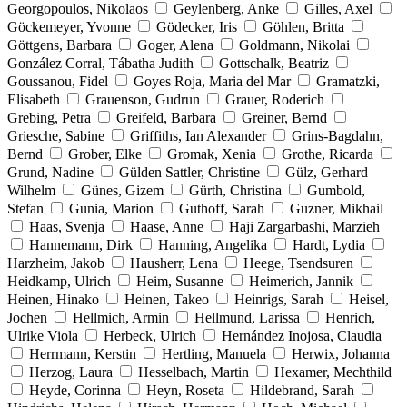
Georgopoulos, Nikolaos
Geylenberg, Anke
Gilles, Axel
Göckemeyer, Yvonne
Gödecker, Iris
Göhlen, Britta
Göttgens, Barbara
Goger, Alena
Goldmann, Nikolai
González Corral, Tábatha Judith
Gottschalk, Beatriz
Goussanou, Fidel
Goyes Roja, Maria del Mar
Gramatzki,
Elisabeth
Grauenson, Gudrun
Grauer, Roderich
Grebing, Petra
Greifeld, Barbara
Greiner, Bernd
Griesche, Sabine
Griffiths, Ian Alexander
Grins-Bagdahn,
Bernd
Grober, Elke
Gromak, Xenia
Grothe, Ricarda
Grund, Nadine
Gülden Sattler, Christine
Gülz, Gerhard
Wilhelm
Günes, Gizem
Gürth, Christina
Gumbold,
Stefan
Gunia, Marion
Guthoff, Sarah
Guzner, Mikhail
Haas, Svenja
Haase, Anne
Haji Zargarbashi, Marzieh
Hannemann, Dirk
Hanning, Angelika
Hardt, Lydia
Harzheim, Jakob
Hausherr, Lena
Heege, Tsendsuren
Heidkamp, Ulrich
Heim, Susanne
Heimerich, Jannik
Heinen, Hinako
Heinen, Takeo
Heinrigs, Sarah
Heisel,
Jochen
Hellmich, Armin
Hellmund, Larissa
Henrich,
Ulrike Viola
Herbeck, Ulrich
Hernández Inojosa, Claudia
Herrmann, Kerstin
Hertling, Manuela
Herwix, Johanna
Herzog, Laura
Hesselbach, Martin
Hexamer, Mechthild
Heyde, Corinna
Heyn, Roseta
Hildebrand, Sarah