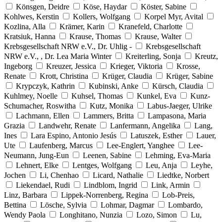
Könsgen, Deidre
Köse, Haydar
Köster, Sabine
Kohlwes, Kerstin
Kollers, Wolfgang
Korpel Myr, Avital
Kozlina, Alla
Krämer, Karin
Kranefeld, Charlotte
Kratsiuk, Hanna
Krause, Thomas
Krause, Walter
Krebsgesellschaft NRW e.V., Dr. Uhlig -
Krebsgesellschaft
NRW e.V., , Dr. Lea Maria Winter
Kreiterling, Sonja
Kreutz,
Ingeborg
Kreuzer, Jessica
Krieger, Viktoria
Krosse,
Renate
Krott, Christina
Krüger, Claudia
Krüger, Sabine
Krypczyk, Kathrin
Kubinski, Anke
Kürsch, Claudia
Kuhlmey, Noelle
Kuhsel, Thomas
Kunkel, Eva
Kunz-
Schumacher, Roswitha
Kutz, Monika
Labus-Jaeger, Ulrike
Lachmann, Ellen
Lammers, Britta
Lampasona, Maria
Grazia
Landwehr, Renate
Lanfermann, Angelika
Lang,
Ines
Lara Espino, Antonio Jesús
Latuszek, Esther
Lauer,
Ute
Laufenberg, Marcus
Lee-Englert, Yanghee
Lee-
Neumann, Jung-Eun
Leenen, Sabine
Lehming, Eva-Maria
Lehnert, Elke
Lentges, Wolfgang
Leu, Anja
Leyhe,
Jochen
Li, Chenhao
Licard, Nathalie
Liedtke, Norbert
Liekendael, Rudi
Lindblom, Ingrid
Link, Armin
Linz, Barbara
Lippek-Norrenberg, Regina
Lob-Preis,
Bettina
Lösche, Sylvia
Lohmar, Dagmar
Lombardo,
Wendy Paola
Longhitano, Nunzia
Lozo, Simon
Lu,