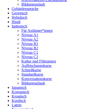
Bildungsurlaub
Gebärdensprache
Georgisch
Hebräisch
Hindi
Italienisch
Für Anfänger*innen
Niveau A1
Niveau A2
Niveau B1
Niveau B2
Niveau C1
Niveau C2
Kultur und Führungen
Auffrischungskurse
Schnellkurse
Standardkurse
Konversationskurse
Bildungsurlaub
Japanisch
Koreanisch
Kroatisch
Kurdisch
Latein