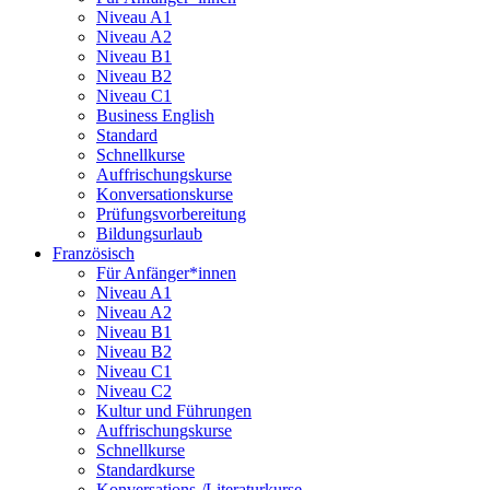
Niveau A1
Niveau A2
Niveau B1
Niveau B2
Niveau C1
Business English
Standard
Schnellkurse
Auffrischungskurse
Konversationskurse
Prüfungsvorbereitung
Bildungsurlaub
Französisch
Für Anfänger*innen
Niveau A1
Niveau A2
Niveau B1
Niveau B2
Niveau C1
Niveau C2
Kultur und Führungen
Auffrischungskurse
Schnellkurse
Standardkurse
Konversations-/Literaturkurse