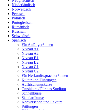
Neugriechisch
Niederländisch
Norwegisch
Persisch
Polnisch
Portugiesisch
Rumänisch
Russisch
Schwedisch
Spanisch
Für Anfänger*innen
Niveau A1
Niveau A2
Niveau B1
Niveau B2
Niveau C1
Niveau C2
Für Herkunftssprachler*innen
Kultur und Führungen
Auffrischungskurse
Crashkurs / Für das Studium
Schnellkurse
Standardkurse
Konversation und Lektüre
Prüfungen