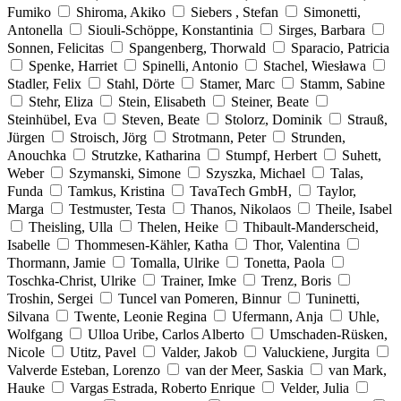
Fumiko
Shiroma, Akiko
Siebers , Stefan
Simonetti,
Antonella
Siouli-Schöppe, Konstantinia
Sirges, Barbara
Sonnen, Felicitas
Spangenberg, Thorwald
Sparacio, Patricia
Spenke, Harriet
Spinelli, Antonio
Stachel, Wiesława
Stadler, Felix
Stahl, Dörte
Stamer, Marc
Stamm, Sabine
Stehr, Eliza
Stein, Elisabeth
Steiner, Beate
Steinhübel, Eva
Steven, Beate
Stolorz, Dominik
Strauß,
Jürgen
Stroisch, Jörg
Strotmann, Peter
Strunden,
Anouchka
Strutzke, Katharina
Stumpf, Herbert
Suhett,
Weber
Szymanski, Simone
Szyszka, Michael
Talas,
Funda
Tamkus, Kristina
TavaTech GmbH,
Taylor,
Marga
Testmuster, Testa
Thanos, Nikolaos
Theile, Isabel
Theisling, Ulla
Thelen, Heike
Thibault-Manderscheid,
Isabelle
Thommesen-Kähler, Katha
Thor, Valentina
Thormann, Jamie
Tomalla, Ulrike
Tonetta, Paola
Toschka-Christ, Ulrike
Trainer, Imke
Trenz, Boris
Troshin, Sergei
Tuncel van Pomeren, Binnur
Tuninetti,
Silvana
Twente, Leonie Regina
Ufermann, Anja
Uhle,
Wolfgang
Ulloa Uribe, Carlos Alberto
Umschaden-Rüsken,
Nicole
Utitz, Pavel
Valder, Jakob
Valuckiene, Jurgita
Valverde Esteban, Lorenzo
van der Meer, Saskia
van Mark,
Hauke
Vargas Estrada, Roberto Enrique
Velder, Julia