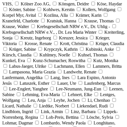
VHS,
Kölner Zoo AG,
Könsgen, Deidre
Köse, Haydar
Köster, Sabine
Kohlwes, Kerstin
Kollers, Wolfgang
Korpel Myr, Avital
Kozlina, Alla
Krämer, Karin
Kranefeld, Charlotte
Kratsiuk, Hanna
Krause, Thomas
Krause, Walter
Krebsgesellschaft NRW e.V., Dr. Uhlig -
Krebsgesellschaft NRW e.V., , Dr. Lea Maria Winter
Kreiterling,
Sonja
Kreutz, Ingeborg
Kreuzer, Jessica
Krieger,
Viktoria
Krosse, Renate
Krott, Christina
Krüger, Claudia
Krüger, Sabine
Krypczyk, Kathrin
Kubinski, Anke
Kürsch, Claudia
Kuhlmey, Noelle
Kuhsel, Thomas
Kunkel, Eva
Kunz-Schumacher, Roswitha
Kutz, Monika
Labus-Jaeger, Ulrike
Lachmann, Ellen
Lammers, Britta
Lampasona, Maria Grazia
Landwehr, Renate
Lanfermann, Angelika
Lang, Ines
Lara Espino, Antonio
Jesús
Latuszek, Esther
Lauer, Ute
Laufenberg, Marcus
Lee-Englert, Yanghee
Lee-Neumann, Jung-Eun
Leenen,
Sabine
Lehming, Eva-Maria
Lehnert, Elke
Lentges,
Wolfgang
Leu, Anja
Leyhe, Jochen
Li, Chenhao
Licard, Nathalie
Liedtke, Norbert
Liekendael, Rudi
Lindblom, Ingrid
Link, Armin
Linz, Barbara
Lippek-
Norrenberg, Regina
Lob-Preis, Bettina
Lösche, Sylvia
Lohmar, Dagmar
Lombardo, Wendy Paola
Longhitano,