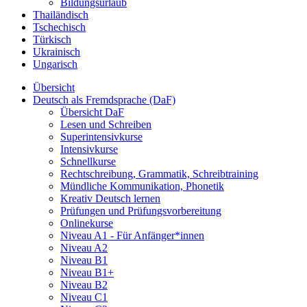
Bildungsurlaub
Thailändisch
Tschechisch
Türkisch
Ukrainisch
Ungarisch
Übersicht
Deutsch als Fremdsprache (DaF)
Übersicht DaF
Lesen und Schreiben
Superintensivkurse
Intensivkurse
Schnellkurse
Rechtschreibung, Grammatik, Schreibtraining
Mündliche Kommunikation, Phonetik
Kreativ Deutsch lernen
Prüfungen und Prüfungsvorbereitung
Onlinekurse
Niveau A1 - Für Anfänger*innen
Niveau A2
Niveau B1
Niveau B1+
Niveau B2
Niveau C1