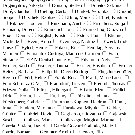
Doganyildiz, Nikayla
Donath, Steffen
Donato, Sabrina
Doré, Claudia
Drieling, Carlo
Dunkel, Veronika
Durand,
Sonja
Duschek, Raphael
Effing, Maria
Ehret, Kristina
Eikmeier, Jochen
Einzmann, Anette
Eisenbeiß, Sonja
Eismann, Doreen
Emmerich, Julia
Emmerling, Grazyna
Engel, Dennis
English, Kirsten
Esters, Paul
Etienne,
Michelle
Evers, Anna
Eversberg, Nadine
Ewert, Trude
Luise
Eylert, Heide
Falaise, Éric
Feiertag, Servaas
Maarten
Fernández Costoya, María del Carmen
Fiala,
Stefanie
FIAN Deutschland e.V.,
Filyanina, Nelya
Fischer, Saida
Fischer, Claudia
Fischer, Elisabeth
Fischer
Reitzer, Barbara
Fittipaldi, Diego Rodrigo
Flug-Jockenhöfer,
Regina
Föll, Heide
Frank, Rosa
Frank, Marie Luise
Frau Schmitzz G.V.,
Fraundorf, Torsten
Freund, Thomas
Friesen, Yulia
Fritsch, Hildegard
Frixou, Eleni
Frölich,
Dirk
Frohn, Lisa
Fu, Linyi
Fürsattel, Johanna
Fürstenberg, Gabriele
Fuhrmann-Kappen, Heidrun
Funk,
Irina
Funken, Marianne
Furukawa, Miyuki
Gabler,
Günter
Gabriel, David
Gagliardo, Giovanna
Gajewski,
Sascha
Galitsas, Maria
Gallastegui Mugica, Marina
Garcia Baviera, David
García Golzarri Galindo, Maite
Garde, Barbara
Gemmer, Armin
Gencer, Filiz