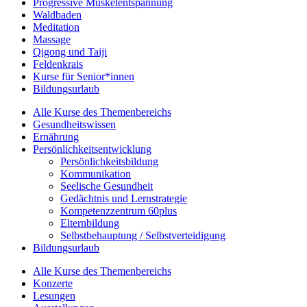
Progressive Muskelentspannung
Waldbaden
Meditation
Massage
Qigong und Taiji
Feldenkrais
Kurse für Senior*innen
Bildungsurlaub
Alle Kurse des Themenbereichs
Gesundheitswissen
Ernährung
Persönlichkeitsentwicklung
Persönlichkeitsbildung
Kommunikation
Seelische Gesundheit
Gedächtnis und Lernstrategie
Kompetenzzentrum 60plus
Elternbildung
Selbstbehauptung / Selbstverteidigung
Bildungsurlaub
Alle Kurse des Themenbereichs
Konzerte
Lesungen