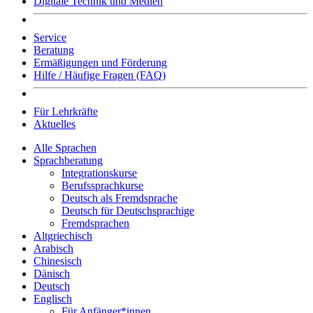
Digitale Technik und Medien
Service
Beratung
Ermäßigungen und Förderung
Hilfe / Häufige Fragen (FAQ)
Für Lehrkräfte
Aktuelles
Alle Sprachen
Sprachberatung
Integrationskurse
Berufssprachkurse
Deutsch als Fremdsprache
Deutsch für Deutschsprachige
Fremdsprachen
Altgriechisch
Arabisch
Chinesisch
Dänisch
Deutsch
Englisch
Für Anfänger*innen