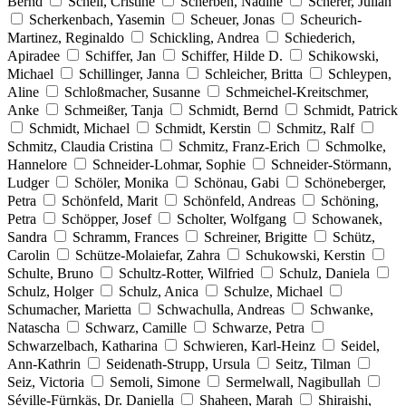
Bernd
Schell, Cristine
Scherben, Nadine
Scherer, Julian
Scherkenbach, Yasemin
Scheuer, Jonas
Scheurich-
Martinez, Reginaldo
Schickling, Andrea
Schiederich,
Apiradee
Schiffer, Jan
Schiffer, Hilde D.
Schikowski,
Michael
Schillinger, Janna
Schleicher, Britta
Schleypen,
Aline
Schloßmacher, Susanne
Schmeichel-Kreitschmer,
Anke
Schmeißer, Tanja
Schmidt, Bernd
Schmidt, Patrick
Schmidt, Michael
Schmidt, Kerstin
Schmitz, Ralf
Schmitz, Claudia Cristina
Schmitz, Franz-Erich
Schmolke,
Hannelore
Schneider-Lohmar, Sophie
Schneider-Störmann,
Ludger
Schöler, Monika
Schönau, Gabi
Schöneberger,
Petra
Schönfeld, Marit
Schönfeld, Andreas
Schöning,
Petra
Schöpper, Josef
Scholter, Wolfgang
Schowanek,
Sandra
Schramm, Frances
Schreiner, Brigitte
Schütz,
Carolin
Schütze-Molaiefar, Zahra
Schukowski, Kerstin
Schulte, Bruno
Schultz-Rotter, Wilfried
Schulz, Daniela
Schulz, Holger
Schulz, Anica
Schulze, Michael
Schumacher, Marietta
Schwachulla, Andreas
Schwanke,
Natascha
Schwarz, Camille
Schwarze, Petra
Schwarzelbach, Katharina
Schwieren, Karl-Heinz
Seidel,
Ann-Kathrin
Seidenath-Strupp, Ursula
Seitz, Tilman
Seiz, Victoria
Semoli, Simone
Sermelwall, Nagibullah
Séville-Fürnkäs, Dr. Daniella
Shaheen, Marah
Shiraishi,