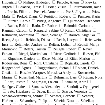
Hildegard
Philipp, Hildegard
Piccolo, Altera
Plewka,
Jürgen
Polacco, Teresa
Polat, Yusuf
Pourmansour, Jaleh
Precht, Filine
Predeek, Annette
Preiß, Jürgen
Pries,
Malte
Prokot, Diana
Puggioni, Roberto
Punitzer, Karin
Putzien, Carola
Putzig, Angelika
Quirmbach, Benedikt
Radler, Ralf
Radu, Dr. Robert
Rainoldi, Carlotta
Ramrath, Carolin
Rappard, Sabine
Rasch, Christiane
Rathmann, Mechthild
Raue, Solange
Rausch, Angelika
Reetz, Anja
Rehbock, Diana
Reich, Lucyna
Reichwein,
Insa
Reißmeier, Andrea
Reitzer, Lothar
Repisti, Marija
Marinovic
Reters, Torsten
Reugels, Robert
Reyer,
Fabian
Riegel, Maximilian
Riese, Gerlinde
Riesen, Elfi
Riquelme, Daniela
Risse, Matilda
Ritter, Marion
Röderstein, René
Röhl, Christiane
Rogalski, Carola
Roggendorf, Agnes
Roggenkamp, Stefan
Roiban, Daniel-
Cristian
Rosales Vásquez, Miroslava Arely
Rosenstein,
Marina
Rosenthal, Martina
Rühmann, Lars
Rütten, Nora
Saft, Jasmin
Sagiroglu, Özlem
Sakallah, Abir
Salièges, Claire
Samans, Alexander
Sanduijav, Oyungerel
Sato, Hidekazu
Sauer, Birgit
Scarpa, Verónica
Schaab-Jerzembeck, Sybille
Schäfer, Cornelia
Schäfer,
Herbert
Scharnberg, Philip
Scheidt, Nora
Schelker,