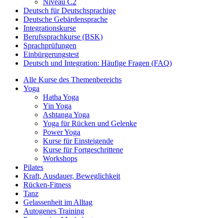
Niveau C2
Deutsch für Deutschsprachige
Deutsche Gebärdensprache
Integrationskurse
Berufssprachkurse (BSK)
Sprachprüfungen
Einbürgerungstest
Deutsch und Integration: Häufige Fragen (FAQ)
Alle Kurse des Themenbereichs
Yoga
Hatha Yoga
Yin Yoga
Ashtanga Yoga
Yoga für Rücken und Gelenke
Power Yoga
Kurse für Einsteigende
Kurse für Fortgeschrittene
Workshops
Pilates
Kraft, Ausdauer, Beweglichkeit
Rücken-Fitness
Tanz
Gelassenheit im Alltag
Autogenes Training