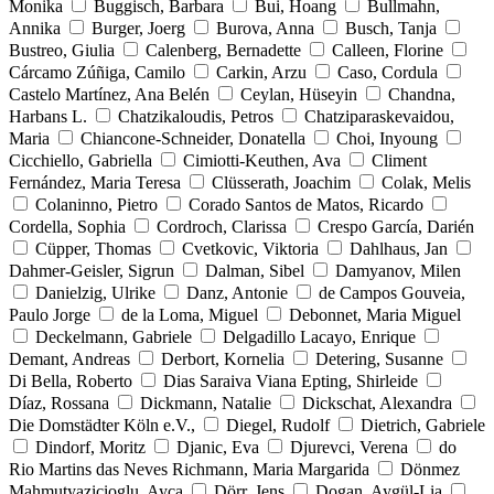
Monika
Buggisch, Barbara
Bui, Hoang
Bullmahn,
Annika
Burger, Joerg
Burova, Anna
Busch, Tanja
Bustreo, Giulia
Calenberg, Bernadette
Calleen, Florine
Cárcamo Zúñiga, Camilo
Carkin, Arzu
Caso, Cordula
Castelo Martínez, Ana Belén
Ceylan, Hüseyin
Chandna,
Harbans L.
Chatzikaloudis, Petros
Chatziparaskevaidou,
Maria
Chiancone-Schneider, Donatella
Choi, Inyoung
Cicchiello, Gabriella
Cimiotti-Keuthen, Ava
Climent
Fernández, Maria Teresa
Clüsserath, Joachim
Colak, Melis
Colaninno, Pietro
Corado Santos de Matos, Ricardo
Cordella, Sophia
Cordroch, Clarissa
Crespo García, Darién
Cüpper, Thomas
Cvetkovic, Viktoria
Dahlhaus, Jan
Dahmer-Geisler, Sigrun
Dalman, Sibel
Damyanov, Milen
Danielzig, Ulrike
Danz, Antonie
de Campos Gouveia,
Paulo Jorge
de la Loma, Miguel
Debonnet, Maria Miguel
Deckelmann, Gabriele
Delgadillo Lacayo, Enrique
Demant, Andreas
Derbort, Kornelia
Detering, Susanne
Di Bella, Roberto
Dias Saraiva Viana Epting, Shirleide
Díaz, Rossana
Dickmann, Natalie
Dickschat, Alexandra
Die Domstädter Köln e.V.,
Diegel, Rudolf
Dietrich, Gabriele
Dindorf, Moritz
Djanic, Eva
Djurevci, Verena
do
Rio Martins das Neves Richmann, Maria Margarida
Dönmez
Mahmutyazicioglu, Ayca
Dörr, Jens
Dogan, Aygül-Lia