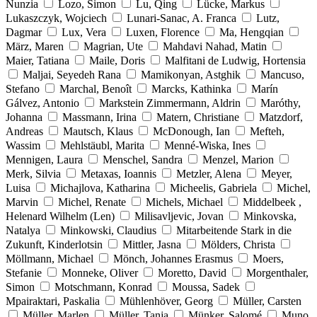
Nunzia
Lozo, Simon
Lu, Qing
Lücke, Markus
Lukaszczyk, Wojciech
Lunari-Sanac, A. Franca
Lutz,
Dagmar
Lux, Vera
Luxen, Florence
Ma, Hengqian
März, Maren
Magrian, Ute
Mahdavi Nahad, Matin
Maier, Tatiana
Maile, Doris
Malfitani de Ludwig, Hortensia
Maljai, Seyedeh Rana
Mamikonyan, Astghik
Mancuso,
Stefano
Marchal, Benoît
Marcks, Kathinka
Marín
Gálvez, Antonio
Markstein Zimmermann, Aldrin
Maróthy,
Johanna
Massmann, Irina
Matern, Christiane
Matzdorf,
Andreas
Mautsch, Klaus
McDonough, Ian
Mefteh,
Wassim
Mehlstäubl, Marita
Menné-Wiska, Ines
Mennigen, Laura
Menschel, Sandra
Menzel, Marion
Merk, Silvia
Metaxas, Ioannis
Metzler, Alena
Meyer,
Luisa
Michajlova, Katharina
Micheelis, Gabriela
Michel,
Marvin
Michel, Renate
Michels, Michael
Middelbeek ,
Helenard Wilhelm (Len)
Milisavljevic, Jovan
Minkovska,
Natalya
Minkowski, Claudius
Mitarbeitende Stark in die
Zukunft, Kinderlotsin
Mittler, Jasna
Mölders, Christa
Möllmann, Michael
Mönch, Johannes Erasmus
Moers,
Stefanie
Monneke, Oliver
Moretto, David
Morgenthaler,
Simon
Motschmann, Konrad
Moussa, Sadek
Mpairaktari, Paskalia
Mühlenhöver, Georg
Müller, Carsten
Müller, Marlen
Müller, Tanja
Münker, Salomé
Muno,