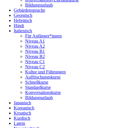
Bildungsurlaub
Gebärdensprache
Georgisch
Hebräisch
Hindi
Italienisch
Für Anfänger*innen
Niveau A1
Niveau A2
Niveau B1
Niveau B2
Niveau C1
Niveau C2
Kultur und Führungen
Auffrischungskurse
Schnellkurse
Standardkurse
Konversationskurse
Bildungsurlaub
Japanisch
Koreanisch
Kroatisch
Kurdisch
Latein