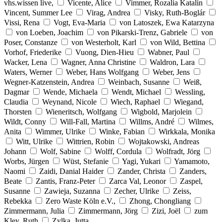
vhs.wissen live,
Vicente, Alice
Vimmer, Rozalia Katalin
Vincent, Summer Lee
Virag, Andrea
Visky, Ruth-Boglár
Vissi, Rena
Vogt, Eva-Maria
von Latoszek, Ewa Katarzyna
von Loeben, Joachim
von Pikarski-Trenz, Gabriele
von
Poser, Constanze
von Westerholt, Karl
von Wild, Bettina
Vorhof, Friederike
Vuong, Dien-Hieu
Wabner, Paul
Wacker, Lena
Wagner, Anna Christine
Waldron, Lara
Waters, Werner
Weber, Hans Wolfgang
Weber, Jens
Wegner-Katzenstein, Andrea
Weinbach, Susanne
Weiß,
Dagmar
Wende, Michaela
Wendt, Michael
Wessling,
Claudia
Weynand, Nicole
Wiech, Raphael
Wiegand,
Thorsten
Wieneritsch, Wolfgang
Wigbold, Marjolein
Wildt, Conny
Will-Fall, Martina
Willms, André
Wilmes,
Anita
Wimmer, Ulrike
Winke, Fabian
Wirkkala, Monika
Witt, Ulrike
Wittrien, Robin
Wojtakowski, Andreas
Johann
Wolf, Sabine
Wolff, Cordula
Wolfradt, Jörg
Worbs, Jürgen
Wüst, Stefanie
Yagi, Yukari
Yamamoto,
Naomi
Zaidi, Danial Haider
Zander, Christa
Zanders,
Beate
Zantis, Franz-Peter
Zarca Val, Leonor
Zaspel,
Susanne
Zawieja, Suzanna
Zecher, Ulrike
Zeiss,
Rebekka
Zero Waste Köln e.V.,
Zhong, Chongliang
Zimmermann, Julia
Zimmermann, Jörg
Zizi, Joël
zum
Kley, Ruth
Zylka, Jutta