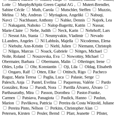
Lotte
Murphy&Spitz Green Capital AG ,
Mutert-Brendler,
Sabine Cécile
Muth, Carola
Mutschler, Steffen
Muzzio,
Melina
My, Andreas
Myriagkou, Angeliki
Nabuqi,
Navci
Nachbauer, Anthony
Nahke, Dennis
Najork, Lea
Nakagami, Nahoko
Nalop-Bageritz, Katrin
Nassar,
Marie-Claire
Nebe, Judith
Neck, Karin
Nehrhoff, Lars
Nesrat Alo, Stania
Neumyvakin, Vladimir
Nevado
LLandres, Angeles
Ní Labhrás, Majella
Nicodemus, Elena
Niebuhr, Ann-Kristin
Niehl, Julien
Niemann, Christoph
Nilgus, Marcus
Noack, Gabriele
Nötges, Michael
Nolte, Roland
Nouzovska, Eva
Nowottny, Michael
Obermaier, Barbara
Obermann, Malin
Ofteringer, Irene
Ohles, Lydia
Ohr, Konstantin
Oji, Lila
Oldag, Elisabeth
Ongaro, Ralf
Otten, Elke
Ottitsch, Rigo
Pacheco
Raguz, Maria Teresa
Paglia, Luca
Palasie, Serge
Palesch, Anja
Pantel, Evelina
Paquereau, Valérie
Pardo
González, Rosa
Parodi, Nora
Parrilla Álvarez, Álvaro
Parthasarathy, Mira
Passon, Dorothea
Pastor-Franke,
Carmen
Patsiava, Panagiota
Paulick, Hanno
Paulun,
Marion
Pavlikova, Patricia
Pereira da Costa Wätzold, Juliane
Pereira Pinto, Nélson
Perkins, Christopher Alan
Petersen, Kirsten
Peuler, Bernd
Pfarr, Jeanette
Pfister,