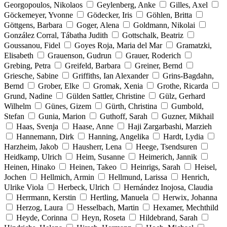
Georgopoulos, Nikolaos
Geylenberg, Anke
Gilles, Axel
Göckemeyer, Yvonne
Gödecker, Iris
Göhlen, Britta
Göttgens, Barbara
Goger, Alena
Goldmann, Nikolai
González Corral, Tábatha Judith
Gottschalk, Beatriz
Goussanou, Fidel
Goyes Roja, Maria del Mar
Gramatzki,
Elisabeth
Grauenson, Gudrun
Grauer, Roderich
Grebing, Petra
Greifeld, Barbara
Greiner, Bernd
Griesche, Sabine
Griffiths, Ian Alexander
Grins-Bagdahn,
Bernd
Grober, Elke
Gromak, Xenia
Grothe, Ricarda
Grund, Nadine
Gülden Sattler, Christine
Gülz, Gerhard
Wilhelm
Günes, Gizem
Gürth, Christina
Gumbold,
Stefan
Gunia, Marion
Guthoff, Sarah
Guzner, Mikhail
Haas, Svenja
Haase, Anne
Haji Zargarbashi, Marzieh
Hannemann, Dirk
Hanning, Angelika
Hardt, Lydia
Harzheim, Jakob
Hausherr, Lena
Heege, Tsendsuren
Heidkamp, Ulrich
Heim, Susanne
Heimerich, Jannik
Heinen, Hinako
Heinen, Takeo
Heinrigs, Sarah
Heisel,
Jochen
Hellmich, Armin
Hellmund, Larissa
Henrich,
Ulrike Viola
Herbeck, Ulrich
Hernández Inojosa, Claudia
Herrmann, Kerstin
Hertling, Manuela
Herwix, Johanna
Herzog, Laura
Hesselbach, Martin
Hexamer, Mechthild
Heyde, Corinna
Heyn, Roseta
Hildebrand, Sarah