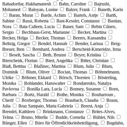
Bahadorifar, Hakhamanesh
Bahn, Caroline
Bajrushi,
Mohamed
Baloyan, Lusine
Balzer, Frank
Baneth, Karin
Baran, Murat
Barde, Achim
Bartels, Antje
Barth,
Sabine
Bassi, Roberta
Bast-Kessler, Constanze
Bastian,
Nora
Bata Calleen, Lucia
Bauer, Sam
Bebin Cúneo,
Sergio
Bechhaus-Gerst, Marianne
Becker, Martina
Becker, Helga
Becker, Thomas
Beeres, Kassandra
Beltzig, Gregor
Bendel, Hannah
Bender, Larissa
Berg-
Breuer, Iben
Bernhard, Andrea
Berscheid-Kimeridze, Irma
Beselt, Sascha
Beth, Brunni
Beyer, Kristina
Bierschenk, Florian
Biert, Angelika
Bitter, Christian
Blaß, Bettina
Blažinec, Martina
Blum, Julia
Blum,
Dominik
Blum, Oliver
Bocian, Thomas
Böhmelmann,
Ulrike
Böhmer, Ekkard
Börsch, Thorsten
Bösterling,
Monika
Bohlander, Hanswalter
Bondarenko, Natalya
Pavlovna
Bonilla Lara, Lucía
Bonney, Susanne
Born,
Barbara
Bortz, Harald
Bothe, Monika
Bouharroun ,
Cherif
Boxberger, Thomas
Braubach, Claudia
Braun,
Julia
Braz Sampaio, Maria Gabriela
Breest, Anja
Brendel, Kathleen
Brinkmann, Constanze
Brites-Alves,
Telma
Bruno, Mirella
Budde, Cornelia
Bühler, Nils
Bünger, Ellen
Büro für Öffentlichkeitsbeteiligung,
Bugdahn,