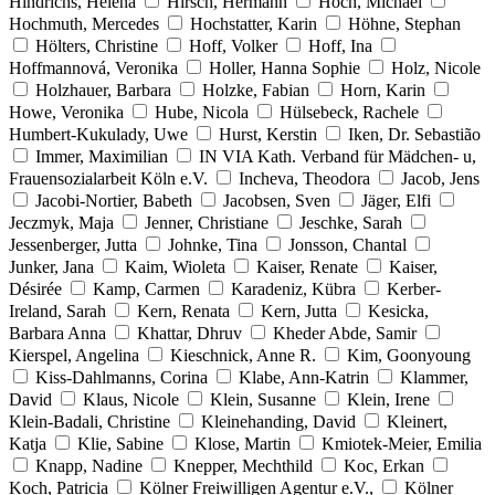
Hindrichs, Helena
Hirsch, Hermann
Hoch, Michael
Hochmuth, Mercedes
Hochstatter, Karin
Höhne, Stephan
Hölters, Christine
Hoff, Volker
Hoff, Ina
Hoffmannová, Veronika
Holler, Hanna Sophie
Holz, Nicole
Holzhauer, Barbara
Holzke, Fabian
Horn, Karin
Howe, Veronika
Hube, Nicola
Hülsebeck, Rachele
Humbert-Kukulady, Uwe
Hurst, Kerstin
Iken, Dr. Sebastião
Immer, Maximilian
IN VIA Kath. Verband für Mädchen- u,
Frauensozialarbeit Köln e.V.
Incheva, Theodora
Jacob, Jens
Jacobi-Nortier, Babeth
Jacobsen, Sven
Jäger, Elfi
Jeczmyk, Maja
Jenner, Christiane
Jeschke, Sarah
Jessenberger, Jutta
Johnke, Tina
Jonsson, Chantal
Junker, Jana
Kaim, Wioleta
Kaiser, Renate
Kaiser,
Désirée
Kamp, Carmen
Karadeniz, Kübra
Kerber-
Ireland, Sarah
Kern, Renata
Kern, Jutta
Kesicka,
Barbara Anna
Khattar, Dhruv
Kheder Abde, Samir
Kierspel, Angelina
Kieschnick, Anne R.
Kim, Goonyoung
Kiss-Dahlmanns, Corina
Klabe, Ann-Katrin
Klammer,
David
Klaus, Nicole
Klein, Susanne
Klein, Irene
Klein-Badali, Christine
Kleinehanding, David
Kleinert,
Katja
Klie, Sabine
Klose, Martin
Kmiotek-Meier, Emilia
Knapp, Nadine
Knepper, Mechthild
Koc, Erkan
Koch, Patricia
Kölner Freiwilligen Agentur e.V.,
Kölner