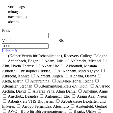
vormittags
mittags
nachmittags
abends
Preis
Von:
Bis:
Lehrkraft
(Kölner Verein für Rehabilitation), Recovery College Cologne
Achenbach, Edgar
Adam, Julia
Ahlbrecht, Michael
Ahn, Hyein Theresa
Akbar, Ute
Akhoundi, Mostafa
Aktion2 I Christopher Ruddat,
Al Kabbani, Mhd Aghyad
Albrecht, Annika
Albrecht, Jürgen
Alchaita, Osama
Aleth, Martin
Alfatraining,
Allgaier-Honal, Recha
Altemeier, Stephan
Altermarktspielkreis e.V. Köln,
Alvarado
Archila, David
Alvarez Vega, Alain Daniel
Ameling, Anne
Anschütz, Leandra
Antonucci, Elio
Arami Azal, Negin
Arbeitskreis VHS-Biogarten,
Arbeitskreise Biogarten und
Imkerei,
Arroyo Fernández, Alejandro
Austenfeld, Gerlind
AWO - Büro für Bürgerengagement,
Baartz, Ulrike