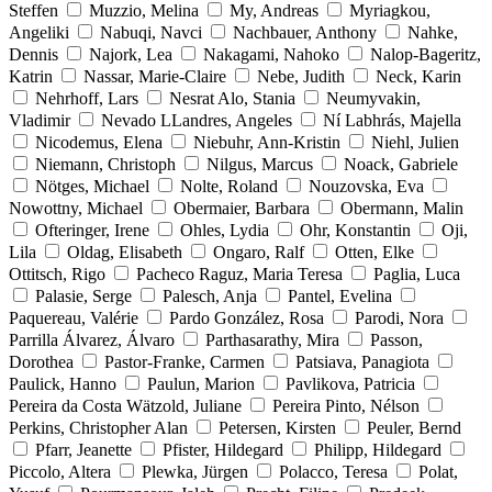
Steffen
Muzzio, Melina
My, Andreas
Myriagkou,
Angeliki
Nabuqi, Navci
Nachbauer, Anthony
Nahke,
Dennis
Najork, Lea
Nakagami, Nahoko
Nalop-Bageritz,
Katrin
Nassar, Marie-Claire
Nebe, Judith
Neck, Karin
Nehrhoff, Lars
Nesrat Alo, Stania
Neumyvakin,
Vladimir
Nevado LLandres, Angeles
Ní Labhrás, Majella
Nicodemus, Elena
Niebuhr, Ann-Kristin
Niehl, Julien
Niemann, Christoph
Nilgus, Marcus
Noack, Gabriele
Nötges, Michael
Nolte, Roland
Nouzovska, Eva
Nowottny, Michael
Obermaier, Barbara
Obermann, Malin
Ofteringer, Irene
Ohles, Lydia
Ohr, Konstantin
Oji,
Lila
Oldag, Elisabeth
Ongaro, Ralf
Otten, Elke
Ottitsch, Rigo
Pacheco Raguz, Maria Teresa
Paglia, Luca
Palasie, Serge
Palesch, Anja
Pantel, Evelina
Paquereau, Valérie
Pardo González, Rosa
Parodi, Nora
Parrilla Álvarez, Álvaro
Parthasarathy, Mira
Passon,
Dorothea
Pastor-Franke, Carmen
Patsiava, Panagiota
Paulick, Hanno
Paulun, Marion
Pavlikova, Patricia
Pereira da Costa Wätzold, Juliane
Pereira Pinto, Nélson
Perkins, Christopher Alan
Petersen, Kirsten
Peuler, Bernd
Pfarr, Jeanette
Pfister, Hildegard
Philipp, Hildegard
Piccolo, Altera
Plewka, Jürgen
Polacco, Teresa
Polat,