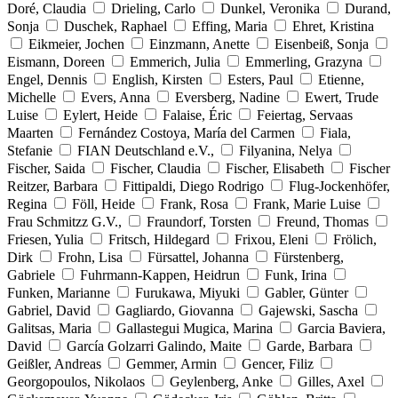
Doré, Claudia
Drieling, Carlo
Dunkel, Veronika
Durand,
Sonja
Duschek, Raphael
Effing, Maria
Ehret, Kristina
Eikmeier, Jochen
Einzmann, Anette
Eisenbeiß, Sonja
Eismann, Doreen
Emmerich, Julia
Emmerling, Grazyna
Engel, Dennis
English, Kirsten
Esters, Paul
Etienne,
Michelle
Evers, Anna
Eversberg, Nadine
Ewert, Trude
Luise
Eylert, Heide
Falaise, Éric
Feiertag, Servaas
Maarten
Fernández Costoya, María del Carmen
Fiala,
Stefanie
FIAN Deutschland e.V.,
Filyanina, Nelya
Fischer, Saida
Fischer, Claudia
Fischer, Elisabeth
Fischer
Reitzer, Barbara
Fittipaldi, Diego Rodrigo
Flug-Jockenhöfer,
Regina
Föll, Heide
Frank, Rosa
Frank, Marie Luise
Frau Schmitzz G.V.,
Fraundorf, Torsten
Freund, Thomas
Friesen, Yulia
Fritsch, Hildegard
Frixou, Eleni
Frölich,
Dirk
Frohn, Lisa
Fürsattel, Johanna
Fürstenberg,
Gabriele
Fuhrmann-Kappen, Heidrun
Funk, Irina
Funken, Marianne
Furukawa, Miyuki
Gabler, Günter
Gabriel, David
Gagliardo, Giovanna
Gajewski, Sascha
Galitsas, Maria
Gallastegui Mugica, Marina
Garcia Baviera,
David
García Golzarri Galindo, Maite
Garde, Barbara
Geißler, Andreas
Gemmer, Armin
Gencer, Filiz
Georgopoulos, Nikolaos
Geylenberg, Anke
Gilles, Axel