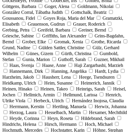
Göckemeyer, Yvonne
Gödecker, Iris
Göhlen, Britta
Göttgens, Barbara
Goger, Alena
Goldmann, Nikolai
González Corral, Tábatha Judith
Gottschalk, Beatriz
Goussanou, Fidel
Goyes Roja, Maria del Mar
Gramatzki,
Elisabeth
Grauenson, Gudrun
Grauer, Roderich
Grebing, Petra
Greifeld, Barbara
Greiner, Bernd
Griesche, Sabine
Griffiths, Ian Alexander
Grins-Bagdahn,
Bernd
Grober, Elke
Gromak, Xenia
Grothe, Ricarda
Grund, Nadine
Gülden Sattler, Christine
Gülz, Gerhard
Wilhelm
Günes, Gizem
Gürth, Christina
Gumbold,
Stefan
Gunia, Marion
Guthoff, Sarah
Guzner, Mikhail
Haas, Svenja
Haase, Anne
Haji Zargarbashi, Marzieh
Hannemann, Dirk
Hanning, Angelika
Hardt, Lydia
Harzheim, Jakob
Hausherr, Lena
Heege, Tsendsuren
Heidkamp, Ulrich
Heim, Susanne
Heimerich, Jannik
Heinen, Hinako
Heinen, Takeo
Heinrigs, Sarah
Heisel,
Jochen
Hellmich, Armin
Hellmund, Larissa
Henrich,
Ulrike Viola
Herbeck, Ulrich
Hernández Inojosa, Claudia
Herrmann, Kerstin
Hertling, Manuela
Herwix, Johanna
Herzog, Laura
Hesselbach, Martin
Hexamer, Mechthild
Heyde, Corinna
Heyn, Roseta
Hildebrand, Sarah
Hindrichs, Helena
Hirsch, Hermann
Hoch, Michael
Hochmuth, Mercedes
Hochstatter, Karin
Höhne, Stephan