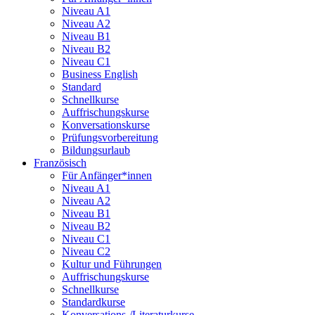
Niveau A1
Niveau A2
Niveau B1
Niveau B2
Niveau C1
Business English
Standard
Schnellkurse
Auffrischungskurse
Konversationskurse
Prüfungsvorbereitung
Bildungsurlaub
Französisch
Für Anfänger*innen
Niveau A1
Niveau A2
Niveau B1
Niveau B2
Niveau C1
Niveau C2
Kultur und Führungen
Auffrischungskurse
Schnellkurse
Standardkurse
Konversations-/Literaturkurse