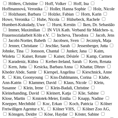
Hölters, Christine
Hoff, Volker
Hoff, Ina
Hoffmannová, Veronika
Holler, Hanna Sophie
Holz, Nicole
Holzhauer, Barbara
Holzke, Fabian
Horn, Karin
Howe, Veronika
Hube, Nicola
Hülsebeck, Rachele
Humbert-Kukulady, Uwe
Hurst, Kerstin
Iken, Dr. Sebastião
Immer, Maximilian
IN VIA Kath. Verband für Mädchen- u,
Frauensozialarbeit Köln e.V.
Incheva, Theodora
Jacob, Jens
Jacobi-Nortier, Babeth
Jacobsen, Sven
Jeczmyk, Maja
Jenner, Christiane
Jeschke, Sarah
Jessenberger, Jutta
Johnke, Tina
Jonsson, Chantal
Junker, Jana
Kaim,
Wioleta
Kaiser, Renate
Kaiser, Désirée
Kamp, Carmen
Karadeniz, Kübra
Kerber-Ireland, Sarah
Kern, Renata
Kern, Jutta
Kesicka, Barbara Anna
Khattar, Dhruv
Kheder Abde, Samir
Kierspel, Angelina
Kieschnick, Anne
R.
Kim, Goonyoung
Kiss-Dahlmanns, Corina
Klabe,
Ann-Katrin
Klammer, David
Klaus, Nicole
Klein,
Susanne
Klein, Irene
Klein-Badali, Christine
Kleinehanding, David
Kleinert, Katja
Klie, Sabine
Klose, Martin
Kmiotek-Meier, Emilia
Knapp, Nadine
Knepper, Mechthild
Koc, Erkan
Koch, Patricia
Kölner
Freiwilligen Agentur e.V.,
Kölner VHS,
Kölner Zoo AG,
Könsgen, Deidre
Köse, Haydar
Köster, Sabine