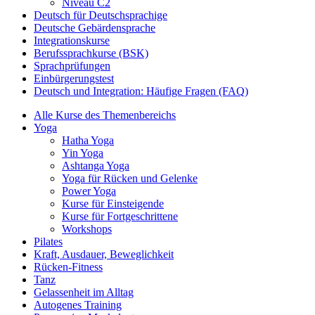
Niveau C2
Deutsch für Deutschsprachige
Deutsche Gebärdensprache
Integrationskurse
Berufssprachkurse (BSK)
Sprachprüfungen
Einbürgerungstest
Deutsch und Integration: Häufige Fragen (FAQ)
Alle Kurse des Themenbereichs
Yoga
Hatha Yoga
Yin Yoga
Ashtanga Yoga
Yoga für Rücken und Gelenke
Power Yoga
Kurse für Einsteigende
Kurse für Fortgeschrittene
Workshops
Pilates
Kraft, Ausdauer, Beweglichkeit
Rücken-Fitness
Tanz
Gelassenheit im Alltag
Autogenes Training