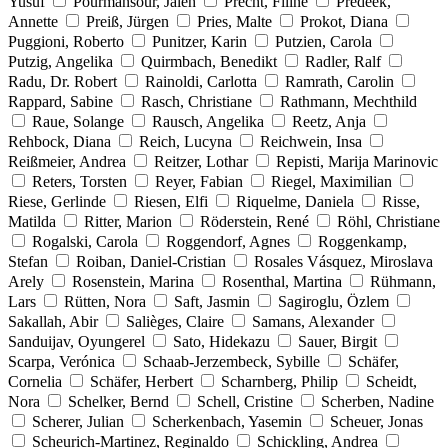
Yusuf
Pourmansour, Jaleh
Precht, Filine
Predeek,
Annette
Preiß, Jürgen
Pries, Malte
Prokot, Diana
Puggioni, Roberto
Punitzer, Karin
Putzien, Carola
Putzig, Angelika
Quirmbach, Benedikt
Radler, Ralf
Radu, Dr. Robert
Rainoldi, Carlotta
Ramrath, Carolin
Rappard, Sabine
Rasch, Christiane
Rathmann, Mechthild
Raue, Solange
Rausch, Angelika
Reetz, Anja
Rehbock, Diana
Reich, Lucyna
Reichwein, Insa
Reißmeier, Andrea
Reitzer, Lothar
Repisti, Marija Marinovic
Reters, Torsten
Reyer, Fabian
Riegel, Maximilian
Riese, Gerlinde
Riesen, Elfi
Riquelme, Daniela
Risse,
Matilda
Ritter, Marion
Röderstein, René
Röhl, Christiane
Rogalski, Carola
Roggendorf, Agnes
Roggenkamp,
Stefan
Roiban, Daniel-Cristian
Rosales Vásquez, Miroslava
Arely
Rosenstein, Marina
Rosenthal, Martina
Rühmann,
Lars
Rütten, Nora
Saft, Jasmin
Sagiroglu, Özlem
Sakallah, Abir
Salièges, Claire
Samans, Alexander
Sanduijav, Oyungerel
Sato, Hidekazu
Sauer, Birgit
Scarpa, Verónica
Schaab-Jerzembeck, Sybille
Schäfer,
Cornelia
Schäfer, Herbert
Scharnberg, Philip
Scheidt,
Nora
Schelker, Bernd
Schell, Cristine
Scherben, Nadine
Scherer, Julian
Scherkenbach, Yasemin
Scheuer, Jonas
Scheurich-Martinez, Reginaldo
Schickling, Andrea