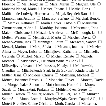
Florence
Ma, Hengqian
März, Maren
Magrian, Ute
Mahdavi Nahad, Matin
Maier, Tatiana
Maile, Doris
Malfitani de Ludwig, Hortensia
Maljai, Seyedeh Rana
Mamikonyan, Astghik
Mancuso, Stefano
Marchal, Benoît
Marcks, Kathinka
Marín Gálvez, Antonio
Markstein
Zimmermann, Aldrin
Maróthy, Johanna
Massmann, Irina
Matern, Christiane
Matzdorf, Andreas
McDonough, Ian
Mefteh, Wassim
Mehlstäubl, Marita
Meichel, David
Menné-Wiska, Ines
Mennigen, Laura
Menschel, Sandra
Menzel, Marion
Merk, Silvia
Metaxas, Ioannis
Metzler,
Alena
Meyer, Luisa
Michajlova, Katharina
Micheelis,
Gabriela
Michel, Marvin
Michel, Renate
Michels,
Michael
Middelbeek , Helenard Wilhelm (Len)
Milisavljevic, Jovan
Minkovska, Natalya
Minkowski,
Claudius
Mitarbeitende Stark in die Zukunft, Kinderlotsin
Mittler, Jasna
Mölders, Christa
Möllmann, Michael
Mönch, Johannes Erasmus
Monneke, Oliver
Moretto, David
Morgenthaler, Simon
Motschmann, Konrad
Moussa,
Sadek
Mpairaktari, Paskalia
Mühlenhöver, Georg
Müller, Carsten
Müller, Marlen
Müller, Tanja
Münker,
Salomé
Muno, Lotte
Murphy&Spitz Green Capital AG ,
Mutert-Brendler, Sabine Cécile
Muth, Carola
Mutschler,