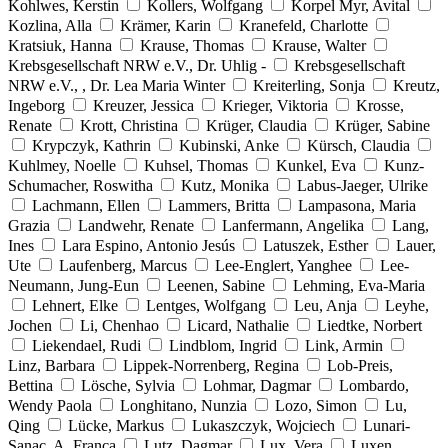
Kohlwes, Kerstin
Kollers, Wolfgang
Korpel Myr, Avital
Kozlina, Alla
Krämer, Karin
Kranefeld, Charlotte
Kratsiuk, Hanna
Krause, Thomas
Krause, Walter
Krebsgesellschaft NRW e.V., Dr. Uhlig -
Krebsgesellschaft
NRW e.V., , Dr. Lea Maria Winter
Kreiterling, Sonja
Kreutz,
Ingeborg
Kreuzer, Jessica
Krieger, Viktoria
Krosse,
Renate
Krott, Christina
Krüger, Claudia
Krüger, Sabine
Krypczyk, Kathrin
Kubinski, Anke
Kürsch, Claudia
Kuhlmey, Noelle
Kuhsel, Thomas
Kunkel, Eva
Kunz-
Schumacher, Roswitha
Kutz, Monika
Labus-Jaeger, Ulrike
Lachmann, Ellen
Lammers, Britta
Lampasona, Maria
Grazia
Landwehr, Renate
Lanfermann, Angelika
Lang,
Ines
Lara Espino, Antonio Jesús
Latuszek, Esther
Lauer,
Ute
Laufenberg, Marcus
Lee-Englert, Yanghee
Lee-
Neumann, Jung-Eun
Leenen, Sabine
Lehming, Eva-Maria
Lehnert, Elke
Lentges, Wolfgang
Leu, Anja
Leyhe,
Jochen
Li, Chenhao
Licard, Nathalie
Liedtke, Norbert
Liekendael, Rudi
Lindblom, Ingrid
Link, Armin
Linz, Barbara
Lippek-Norrenberg, Regina
Lob-Preis,
Bettina
Lösche, Sylvia
Lohmar, Dagmar
Lombardo,
Wendy Paola
Longhitano, Nunzia
Lozo, Simon
Lu,
Qing
Lücke, Markus
Lukaszczyk, Wojciech
Lunari-
Sanac, A. Franca
Lutz, Dagmar
Lux, Vera
Luxen,