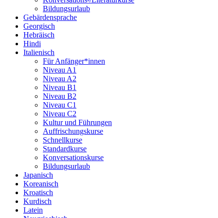
Bildungsurlaub
Gebärdensprache
Georgisch
Hebräisch
Hindi
Italienisch
Für Anfänger*innen
Niveau A1
Niveau A2
Niveau B1
Niveau B2
Niveau C1
Niveau C2
Kultur und Führungen
Auffrischungskurse
Schnellkurse
Standardkurse
Konversationskurse
Bildungsurlaub
Japanisch
Koreanisch
Kroatisch
Kurdisch
Latein