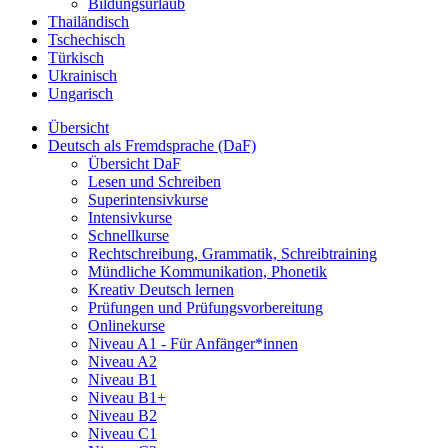
Bildungsurlaub
Thailändisch
Tschechisch
Türkisch
Ukrainisch
Ungarisch
Übersicht
Deutsch als Fremdsprache (DaF)
Übersicht DaF
Lesen und Schreiben
Superintensivkurse
Intensivkurse
Schnellkurse
Rechtschreibung, Grammatik, Schreibtraining
Mündliche Kommunikation, Phonetik
Kreativ Deutsch lernen
Prüfungen und Prüfungsvorbereitung
Onlinekurse
Niveau A1 - Für Anfänger*innen
Niveau A2
Niveau B1
Niveau B1+
Niveau B2
Niveau C1