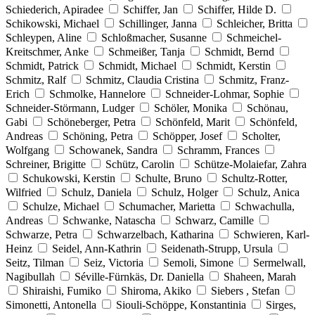
Schiederich, Apiradee
Schiffer, Jan
Schiffer, Hilde D.
Schikowski, Michael
Schillinger, Janna
Schleicher, Britta
Schleypen, Aline
Schloßmacher, Susanne
Schmeichel-
Kreitschmer, Anke
Schmeißer, Tanja
Schmidt, Bernd
Schmidt, Patrick
Schmidt, Michael
Schmidt, Kerstin
Schmitz, Ralf
Schmitz, Claudia Cristina
Schmitz, Franz-
Erich
Schmolke, Hannelore
Schneider-Lohmar, Sophie
Schneider-Störmann, Ludger
Schöler, Monika
Schönau,
Gabi
Schöneberger, Petra
Schönfeld, Marit
Schönfeld,
Andreas
Schöning, Petra
Schöpper, Josef
Scholter,
Wolfgang
Schowanek, Sandra
Schramm, Frances
Schreiner, Brigitte
Schütz, Carolin
Schütze-Molaiefar, Zahra
Schukowski, Kerstin
Schulte, Bruno
Schultz-Rotter,
Wilfried
Schulz, Daniela
Schulz, Holger
Schulz, Anica
Schulze, Michael
Schumacher, Marietta
Schwachulla,
Andreas
Schwanke, Natascha
Schwarz, Camille
Schwarze, Petra
Schwarzelbach, Katharina
Schwieren, Karl-
Heinz
Seidel, Ann-Kathrin
Seidenath-Strupp, Ursula
Seitz, Tilman
Seiz, Victoria
Semoli, Simone
Sermelwall,
Nagibullah
Séville-Fürnkäs, Dr. Daniella
Shaheen, Marah
Shiraishi, Fumiko
Shiroma, Akiko
Siebers , Stefan
Simonetti, Antonella
Siouli-Schöppe, Konstantinia
Sirges,