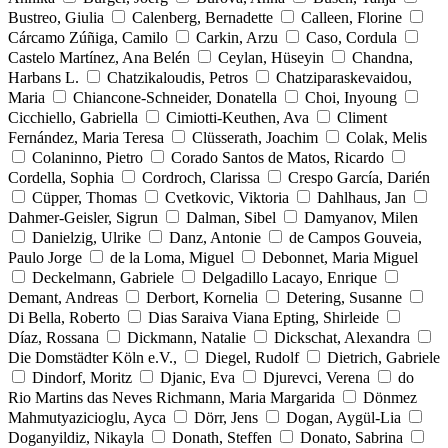
Bustreo, Giulia
Calenberg, Bernadette
Calleen, Florine
Cárcamo Zúñiga, Camilo
Carkin, Arzu
Caso, Cordula
Castelo Martínez, Ana Belén
Ceylan, Hüseyin
Chandna,
Harbans L.
Chatzikaloudis, Petros
Chatziparaskevaidou,
Maria
Chiancone-Schneider, Donatella
Choi, Inyoung
Cicchiello, Gabriella
Cimiotti-Keuthen, Ava
Climent
Fernández, Maria Teresa
Clüsserath, Joachim
Colak, Melis
Colaninno, Pietro
Corado Santos de Matos, Ricardo
Cordella, Sophia
Cordroch, Clarissa
Crespo García, Darién
Cüpper, Thomas
Cvetkovic, Viktoria
Dahlhaus, Jan
Dahmer-Geisler, Sigrun
Dalman, Sibel
Damyanov, Milen
Danielzig, Ulrike
Danz, Antonie
de Campos Gouveia,
Paulo Jorge
de la Loma, Miguel
Debonnet, Maria Miguel
Deckelmann, Gabriele
Delgadillo Lacayo, Enrique
Demant, Andreas
Derbort, Kornelia
Detering, Susanne
Di Bella, Roberto
Dias Saraiva Viana Epting, Shirleide
Díaz, Rossana
Dickmann, Natalie
Dickschat, Alexandra
Die Domstädter Köln e.V.,
Diegel, Rudolf
Dietrich, Gabriele
Dindorf, Moritz
Djanic, Eva
Djurevci, Verena
do
Rio Martins das Neves Richmann, Maria Margarida
Dönmez
Mahmutyazicioglu, Ayca
Dörr, Jens
Dogan, Aygül-Lia
Doganyildiz, Nikayla
Donath, Steffen
Donato, Sabrina