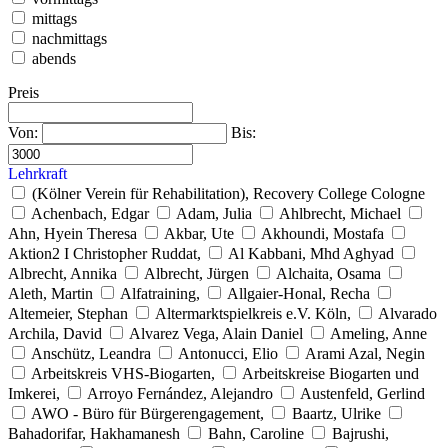
mittags
nachmittags
abends
Preis
Von:
Bis:
Lehrkraft
(Kölner Verein für Rehabilitation), Recovery College Cologne
Achenbach, Edgar
Adam, Julia
Ahlbrecht, Michael
Ahn, Hyein Theresa
Akbar, Ute
Akhoundi, Mostafa
Aktion2 I Christopher Ruddat,
Al Kabbani, Mhd Aghyad
Albrecht, Annika
Albrecht, Jürgen
Alchaita, Osama
Aleth, Martin
Alfatraining,
Allgaier-Honal, Recha
Altemeier, Stephan
Altermarktspielkreis e.V. Köln,
Alvarado
Archila, David
Alvarez Vega, Alain Daniel
Ameling, Anne
Anschütz, Leandra
Antonucci, Elio
Arami Azal, Negin
Arbeitskreis VHS-Biogarten,
Arbeitskreise Biogarten und
Imkerei,
Arroyo Fernández, Alejandro
Austenfeld, Gerlind
AWO - Büro für Bürgerengagement,
Baartz, Ulrike
Bahadorifar, Hakhamanesh
Bahn, Caroline
Bajrushi,