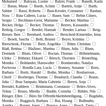
Mohamed
Baloyan, Lusine
Balzer, Frank
Baneth, Karin
Baran, Murat
Barde, Achim
Bartels, Antje
Barth,
Sabine
Bassi, Roberta
Bast-Kessler, Constanze
Bastian,
Nora
Bata Calleen, Lucia
Bauer, Sam
Bebin Cúneo,
Sergio
Bechhaus-Gerst, Marianne
Becker, Martina
Becker, Helga
Becker, Thomas
Beeres, Kassandra
Beltzig, Gregor
Bendel, Hannah
Bender, Larissa
Berg-
Breuer, Iben
Bernhard, Andrea
Berscheid-Kimeridze, Irma
Beselt, Sascha
Beth, Brunni
Beyer, Kristina
Bierschenk, Florian
Biert, Angelika
Bitter, Christian
Blaß, Bettina
Blažinec, Martina
Blum, Julia
Blum,
Dominik
Blum, Oliver
Bocian, Thomas
Böhmelmann,
Ulrike
Böhmer, Ekkard
Börsch, Thorsten
Bösterling,
Monika
Bohlander, Hanswalter
Bondarenko, Natalya
Pavlovna
Bonilla Lara, Lucía
Bonney, Susanne
Born,
Barbara
Bortz, Harald
Bothe, Monika
Bouharroun ,
Cherif
Boxberger, Thomas
Braubach, Claudia
Braun,
Julia
Braz Sampaio, Maria Gabriela
Breest, Anja
Brendel, Kathleen
Brinkmann, Constanze
Brites-Alves,
Telma
Bruno, Mirella
Budde, Cornelia
Bühler, Nils
Bünger, Ellen
Büro für Öffentlichkeitsbeteiligung,
Bugdahn,
Monika
Buggisch, Barbara
Bui, Hoang
Bullmahn,
Annika
Burger, Joerg
Burova, Anna
Busch, Tanja