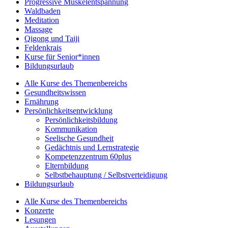
Progressive Muskelentspannung
Waldbaden
Meditation
Massage
Qigong und Taiji
Feldenkrais
Kurse für Senior*innen
Bildungsurlaub
Alle Kurse des Themenbereichs
Gesundheitswissen
Ernährung
Persönlichkeitsentwicklung
Persönlichkeitsbildung
Kommunikation
Seelische Gesundheit
Gedächtnis und Lernstrategie
Kompetenzzentrum 60plus
Elternbildung
Selbstbehauptung / Selbstverteidigung
Bildungsurlaub
Alle Kurse des Themenbereichs
Konzerte
Lesungen