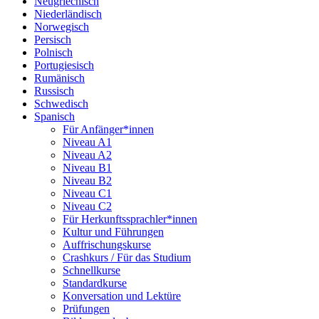
Neugriechisch
Niederländisch
Norwegisch
Persisch
Polnisch
Portugiesisch
Rumänisch
Russisch
Schwedisch
Spanisch
Für Anfänger*innen
Niveau A1
Niveau A2
Niveau B1
Niveau B2
Niveau C1
Niveau C2
Für Herkunftssprachler*innen
Kultur und Führungen
Auffrischungskurse
Crashkurs / Für das Studium
Schnellkurse
Standardkurse
Konversation und Lektüre
Prüfungen