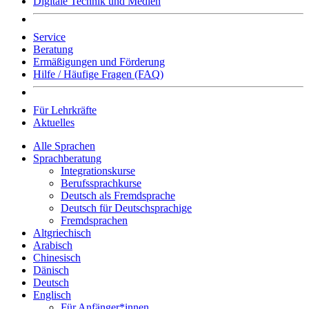
Digitale Technik und Medien
Service
Beratung
Ermäßigungen und Förderung
Hilfe / Häufige Fragen (FAQ)
Für Lehrkräfte
Aktuelles
Alle Sprachen
Sprachberatung
Integrationskurse
Berufssprachkurse
Deutsch als Fremdsprache
Deutsch für Deutschsprachige
Fremdsprachen
Altgriechisch
Arabisch
Chinesisch
Dänisch
Deutsch
Englisch
Für Anfänger*innen