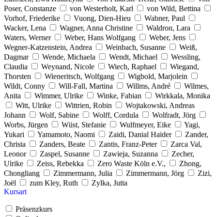
Poser, Constanze
von Westerholt, Karl
von Wild, Bettina
Vorhof, Friederike
Vuong, Dien-Hieu
Wabner, Paul
Wacker, Lena
Wagner, Anna Christine
Waldron, Lara
Waters, Werner
Weber, Hans Wolfgang
Weber, Jens
Wegner-Katzenstein, Andrea
Weinbach, Susanne
Weiß,
Dagmar
Wende, Michaela
Wendt, Michael
Wessling,
Claudia
Weynand, Nicole
Wiech, Raphael
Wiegand,
Thorsten
Wieneritsch, Wolfgang
Wigbold, Marjolein
Wildt, Conny
Will-Fall, Martina
Willms, André
Wilmes,
Anita
Wimmer, Ulrike
Winke, Fabian
Wirkkala, Monika
Witt, Ulrike
Wittrien, Robin
Wojtakowski, Andreas
Johann
Wolf, Sabine
Wolff, Cordula
Wolfradt, Jörg
Worbs, Jürgen
Wüst, Stefanie
Wulfmeyer, Eike
Yagi,
Yukari
Yamamoto, Naomi
Zaidi, Danial Haider
Zander,
Christa
Zanders, Beate
Zantis, Franz-Peter
Zarca Val,
Leonor
Zaspel, Susanne
Zawieja, Suzanna
Zecher,
Ulrike
Zeiss, Rebekka
Zero Waste Köln e.V.,
Zhong,
Chongliang
Zimmermann, Julia
Zimmermann, Jörg
Zizi,
Joël
zum Kley, Ruth
Zylka, Jutta
Kursart
Präsenzkurs