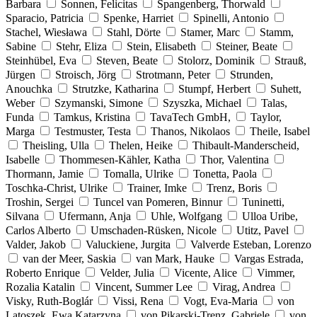
Barbara
Sonnen, Felicitas
Spangenberg, Thorwald
Sparacio, Patricia
Spenke, Harriet
Spinelli, Antonio
Stachel, Wiesława
Stahl, Dörte
Stamer, Marc
Stamm,
Sabine
Stehr, Eliza
Stein, Elisabeth
Steiner, Beate
Steinhübel, Eva
Steven, Beate
Stolorz, Dominik
Strauß,
Jürgen
Stroisch, Jörg
Strotmann, Peter
Strunden,
Anouchka
Strutzke, Katharina
Stumpf, Herbert
Suhett,
Weber
Szymanski, Simone
Szyszka, Michael
Talas,
Funda
Tamkus, Kristina
TavaTech GmbH,
Taylor,
Marga
Testmuster, Testa
Thanos, Nikolaos
Theile, Isabel
Theisling, Ulla
Thelen, Heike
Thibault-Manderscheid,
Isabelle
Thommesen-Kähler, Katha
Thor, Valentina
Thormann, Jamie
Tomalla, Ulrike
Tonetta, Paola
Toschka-Christ, Ulrike
Trainer, Imke
Trenz, Boris
Troshin, Sergei
Tuncel van Pomeren, Binnur
Tuninetti,
Silvana
Ufermann, Anja
Uhle, Wolfgang
Ulloa Uribe,
Carlos Alberto
Umschaden-Rüsken, Nicole
Utitz, Pavel
Valder, Jakob
Valuckiene, Jurgita
Valverde Esteban, Lorenzo
van der Meer, Saskia
van Mark, Hauke
Vargas Estrada,
Roberto Enrique
Velder, Julia
Vicente, Alice
Vimmer,
Rozalia Katalin
Vincent, Summer Lee
Virag, Andrea
Visky, Ruth-Boglár
Vissi, Rena
Vogt, Eva-Maria
von
Latoszek, Ewa Katarzyna
von Pikarski-Trenz, Gabriele
von