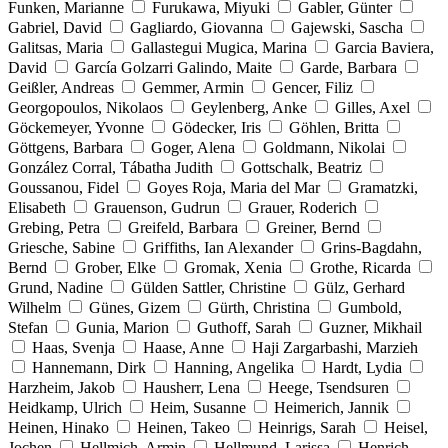
Funken, Marianne
Furukawa, Miyuki
Gabler, Günter
Gabriel, David
Gagliardo, Giovanna
Gajewski, Sascha
Galitsas, Maria
Gallastegui Mugica, Marina
Garcia Baviera,
David
García Golzarri Galindo, Maite
Garde, Barbara
Geißler, Andreas
Gemmer, Armin
Gencer, Filiz
Georgopoulos, Nikolaos
Geylenberg, Anke
Gilles, Axel
Göckemeyer, Yvonne
Gödecker, Iris
Göhlen, Britta
Göttgens, Barbara
Goger, Alena
Goldmann, Nikolai
González Corral, Tábatha Judith
Gottschalk, Beatriz
Goussanou, Fidel
Goyes Roja, Maria del Mar
Gramatzki,
Elisabeth
Grauenson, Gudrun
Grauer, Roderich
Grebing, Petra
Greifeld, Barbara
Greiner, Bernd
Griesche, Sabine
Griffiths, Ian Alexander
Grins-Bagdahn,
Bernd
Grober, Elke
Gromak, Xenia
Grothe, Ricarda
Grund, Nadine
Gülden Sattler, Christine
Gülz, Gerhard
Wilhelm
Günes, Gizem
Gürth, Christina
Gumbold,
Stefan
Gunia, Marion
Guthoff, Sarah
Guzner, Mikhail
Haas, Svenja
Haase, Anne
Haji Zargarbashi, Marzieh
Hannemann, Dirk
Hanning, Angelika
Hardt, Lydia
Harzheim, Jakob
Hausherr, Lena
Heege, Tsendsuren
Heidkamp, Ulrich
Heim, Susanne
Heimerich, Jannik
Heinen, Hinako
Heinen, Takeo
Heinrigs, Sarah
Heisel,
Jochen
Hellmich, Armin
Hellmund, Larissa
Henrich,