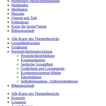
Progressive Muskelentspannung
Waldbaden
Meditation
Massage
Qigong und Taiji
Feldenkrais
Kurse für Senior*innen
Bildungsurlaub
Alle Kurse des Themenbereichs
Gesundheitswissen
Ernährung
Persönlichkeitsentwicklung
Persönlichkeitsbildung
Kommunikation
Seelische Gesundheit
Gedächtnis und Lernstrategie
Kompetenzzentrum 60plus
Elternbildung
Selbstbehauptung / Selbstverteidigung
Bildungsurlaub
Alle Kurse des Themenbereichs
Konzerte
Lesungen