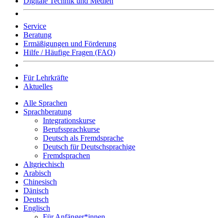
Digitale Technik und Medien
Service
Beratung
Ermäßigungen und Förderung
Hilfe / Häufige Fragen (FAQ)
Für Lehrkräfte
Aktuelles
Alle Sprachen
Sprachberatung
Integrationskurse
Berufssprachkurse
Deutsch als Fremdsprache
Deutsch für Deutschsprachige
Fremdsprachen
Altgriechisch
Arabisch
Chinesisch
Dänisch
Deutsch
Englisch
Für Anfänger*innen