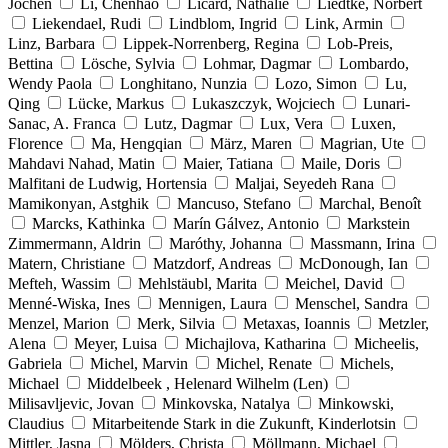
Jochen
Li, Chenhao
Licard, Nathalie
Liedtke, Norbert
Liekendael, Rudi
Lindblom, Ingrid
Link, Armin
Linz, Barbara
Lippek-Norrenberg, Regina
Lob-Preis,
Bettina
Lösche, Sylvia
Lohmar, Dagmar
Lombardo,
Wendy Paola
Longhitano, Nunzia
Lozo, Simon
Lu,
Qing
Lücke, Markus
Lukaszczyk, Wojciech
Lunari-
Sanac, A. Franca
Lutz, Dagmar
Lux, Vera
Luxen,
Florence
Ma, Hengqian
März, Maren
Magrian, Ute
Mahdavi Nahad, Matin
Maier, Tatiana
Maile, Doris
Malfitani de Ludwig, Hortensia
Maljai, Seyedeh Rana
Mamikonyan, Astghik
Mancuso, Stefano
Marchal, Benoît
Marcks, Kathinka
Marín Gálvez, Antonio
Markstein
Zimmermann, Aldrin
Maróthy, Johanna
Massmann, Irina
Matern, Christiane
Matzdorf, Andreas
McDonough, Ian
Mefteh, Wassim
Mehlstäubl, Marita
Meichel, David
Menné-Wiska, Ines
Mennigen, Laura
Menschel, Sandra
Menzel, Marion
Merk, Silvia
Metaxas, Ioannis
Metzler,
Alena
Meyer, Luisa
Michajlova, Katharina
Micheelis,
Gabriela
Michel, Marvin
Michel, Renate
Michels,
Michael
Middelbeek , Helenard Wilhelm (Len)
Milisavljevic, Jovan
Minkovska, Natalya
Minkowski,
Claudius
Mitarbeitende Stark in die Zukunft, Kinderlotsin
Mittler, Jasna
Mölders, Christa
Möllmann, Michael