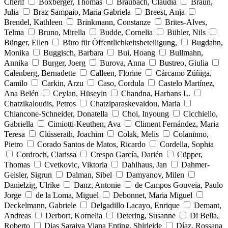
Cherif
Boxberger, Thomas
Braubach, Claudia
Braun,
Julia
Braz Sampaio, Maria Gabriela
Breest, Anja
Brendel, Kathleen
Brinkmann, Constanze
Brites-Alves,
Telma
Bruno, Mirella
Budde, Cornelia
Bühler, Nils
Bünger, Ellen
Büro für Öffentlichkeitsbeteiligung,
Bugdahn,
Monika
Buggisch, Barbara
Bui, Hoang
Bullmahn,
Annika
Burger, Joerg
Burova, Anna
Bustreo, Giulia
Calenberg, Bernadette
Calleen, Florine
Cárcamo Zúñiga,
Camilo
Carkin, Arzu
Caso, Cordula
Castelo Martínez,
Ana Belén
Ceylan, Hüseyin
Chandna, Harbans L.
Chatzikaloudis, Petros
Chatziparaskevaidou, Maria
Chiancone-Schneider, Donatella
Choi, Inyoung
Cicchiello,
Gabriella
Cimiotti-Keuthen, Ava
Climent Fernández, Maria
Teresa
Clüsserath, Joachim
Colak, Melis
Colaninno,
Pietro
Corado Santos de Matos, Ricardo
Cordella, Sophia
Cordroch, Clarissa
Crespo García, Darién
Cüpper,
Thomas
Cvetkovic, Viktoria
Dahlhaus, Jan
Dahmer-
Geisler, Sigrun
Dalman, Sibel
Damyanov, Milen
Danielzig, Ulrike
Danz, Antonie
de Campos Gouveia, Paulo
Jorge
de la Loma, Miguel
Debonnet, Maria Miguel
Deckelmann, Gabriele
Delgadillo Lacayo, Enrique
Demant,
Andreas
Derbort, Kornelia
Detering, Susanne
Di Bella,
Roberto
Dias Saraiva Viana Epting, Shirleide
Díaz, Rossana