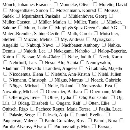
Mönch, Johannes Erasmus
Monneke, Oliver
Moretto, David
Morgenthaler, Simon
Motschmann, Konrad
Moussa,
Sadek
Mpairaktari, Paskalia
Mühlenhöver, Georg
Müller, Carsten
Müller, Marlen
Müller, Tanja
Münker,
Salomé
Muno, Lotte
Murphy&Spitz Green Capital AG ,
Mutert-Brendler, Sabine Cécile
Muth, Carola
Mutschler,
Steffen
Muzzio, Melina
My, Andreas
Myriagkou,
Angeliki
Nabuqi, Navci
Nachbauer, Anthony
Nahke,
Dennis
Najork, Lea
Nakagami, Nahoko
Nalop-Bageritz,
Katrin
Nassar, Marie-Claire
Nebe, Judith
Neck, Karin
Nehrhoff, Lars
Nesrat Alo, Stania
Neumyvakin,
Vladimir
Nevado LLandres, Angeles
Ní Labhrás, Majella
Nicodemus, Elena
Niebuhr, Ann-Kristin
Niehl, Julien
Niemann, Christoph
Nilgus, Marcus
Noack, Gabriele
Nötges, Michael
Nolte, Roland
Nouzovska, Eva
Nowottny, Michael
Obermaier, Barbara
Obermann, Malin
Ofteringer, Irene
Ohles, Lydia
Ohr, Konstantin
Oji,
Lila
Oldag, Elisabeth
Ongaro, Ralf
Otten, Elke
Ottitsch, Rigo
Pacheco Raguz, Maria Teresa
Paglia, Luca
Palasie, Serge
Palesch, Anja
Pantel, Evelina
Paquereau, Valérie
Pardo González, Rosa
Parodi, Nora
Parrilla Álvarez, Álvaro
Parthasarathy, Mira
Passon,