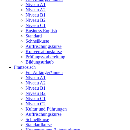
Niveau A1
Niveau A2
Niveau B1
Niveau B2
Niveau C1
Business English
Standard
Schnellkurse
Auffrischungskurse
Konversationskurse
Prüfungsvorbereitung
Bildungsurlaub
Französisch
Für Anfänger*innen
Niveau A1
Niveau A2
Niveau B1
Niveau B2
Niveau C1
Niveau C2
Kultur und Führungen
Auffrischungskurse
Schnellkurse
Standardkurse
Konversations-/Literaturkurse