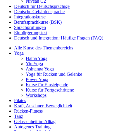
Niveau C2
Deutsch für Deutschsprachige
Deutsche Gebärdensprache
Integrationskurse
Berufssprachkurse (BSK)
Sprachprüfungen
Einbürgerungstest
Deutsch und Integration: Häufige Fragen (FAQ)
Alle Kurse des Themenbereichs
Yoga
Hatha Yoga
Yin Yoga
Ashtanga Yoga
Yoga für Rücken und Gelenke
Power Yoga
Kurse für Einsteigende
Kurse für Fortgeschrittene
Workshops
Pilates
Kraft, Ausdauer, Beweglichkeit
Rücken-Fitness
Tanz
Gelassenheit im Alltag
Autogenes Training