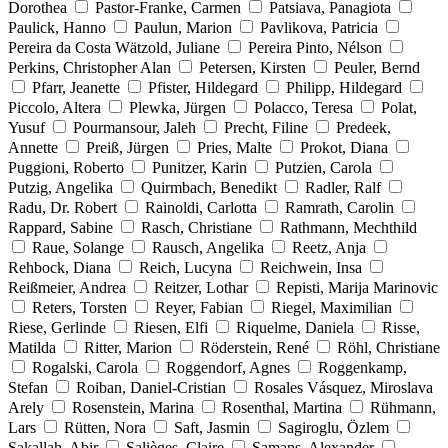
Dorothea
Pastor-Franke, Carmen
Patsiava, Panagiota
Paulick, Hanno
Paulun, Marion
Pavlikova, Patricia
Pereira da Costa Wätzold, Juliane
Pereira Pinto, Nélson
Perkins, Christopher Alan
Petersen, Kirsten
Peuler, Bernd
Pfarr, Jeanette
Pfister, Hildegard
Philipp, Hildegard
Piccolo, Altera
Plewka, Jürgen
Polacco, Teresa
Polat,
Yusuf
Pourmansour, Jaleh
Precht, Filine
Predeek,
Annette
Preiß, Jürgen
Pries, Malte
Prokot, Diana
Puggioni, Roberto
Punitzer, Karin
Putzien, Carola
Putzig, Angelika
Quirmbach, Benedikt
Radler, Ralf
Radu, Dr. Robert
Rainoldi, Carlotta
Ramrath, Carolin
Rappard, Sabine
Rasch, Christiane
Rathmann, Mechthild
Raue, Solange
Rausch, Angelika
Reetz, Anja
Rehbock, Diana
Reich, Lucyna
Reichwein, Insa
Reißmeier, Andrea
Reitzer, Lothar
Repisti, Marija Marinovic
Reters, Torsten
Reyer, Fabian
Riegel, Maximilian
Riese, Gerlinde
Riesen, Elfi
Riquelme, Daniela
Risse,
Matilda
Ritter, Marion
Röderstein, René
Röhl, Christiane
Rogalski, Carola
Roggendorf, Agnes
Roggenkamp,
Stefan
Roiban, Daniel-Cristian
Rosales Vásquez, Miroslava
Arely
Rosenstein, Marina
Rosenthal, Martina
Rühmann,
Lars
Rütten, Nora
Saft, Jasmin
Sagiroglu, Özlem
Sakallah, Abir
Salièges, Claire
Samans, Alexander