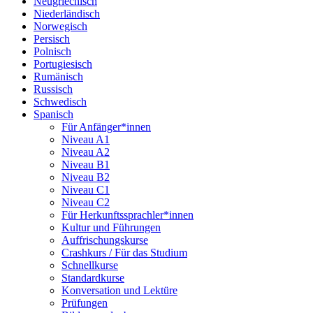
Neugriechisch
Niederländisch
Norwegisch
Persisch
Polnisch
Portugiesisch
Rumänisch
Russisch
Schwedisch
Spanisch
Für Anfänger*innen
Niveau A1
Niveau A2
Niveau B1
Niveau B2
Niveau C1
Niveau C2
Für Herkunftssprachler*innen
Kultur und Führungen
Auffrischungskurse
Crashkurs / Für das Studium
Schnellkurse
Standardkurse
Konversation und Lektüre
Prüfungen