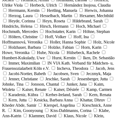
Ulrike Viola
Herbeck, Ulrich
Hernández Inojosa, Claudia
Herrmann, Kerstin
Hertling, Manuela
Herwix, Johanna
Herzog, Laura
Hesselbach, Martin
Hexamer, Mechthild
Heyde, Corinna
Heyn, Roseta
Hildebrand, Sarah
Hindrichs, Helena
Hirsch, Hermann
Hoch, Michael
Hochmuth, Mercedes
Hochstatter, Karin
Höhne, Stephan
Hölters, Christine
Hoff, Volker
Hoff, Ina
Hoffmannová, Veronika
Holler, Hanna Sophie
Holz, Nicole
Holzhauer, Barbara
Holzke, Fabian
Horn, Karin
Howe, Veronika
Hube, Nicola
Hülsebeck, Rachele
Humbert-Kukulady, Uwe
Hurst, Kerstin
Iken, Dr. Sebastião
Immer, Maximilian
IN VIA Kath. Verband für Mädchen- u,
Frauensozialarbeit Köln e.V.
Incheva, Theodora
Jacob, Jens
Jacobi-Nortier, Babeth
Jacobsen, Sven
Jeczmyk, Maja
Jenner, Christiane
Jeschke, Sarah
Jessenberger, Jutta
Johnke, Tina
Jonsson, Chantal
Junker, Jana
Kaim,
Wioleta
Kaiser, Renate
Kaiser, Désirée
Kamp, Carmen
Karadeniz, Kübra
Kerber-Ireland, Sarah
Kern, Renata
Kern, Jutta
Kesicka, Barbara Anna
Khattar, Dhruv
Kheder Abde, Samir
Kierspel, Angelina
Kieschnick, Anne
R.
Kim, Goonyoung
Kiss-Dahlmanns, Corina
Klabe,
Ann-Katrin
Klammer, David
Klaus, Nicole
Klein,