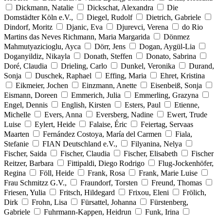
Dickmann, Natalie
Dickschat, Alexandra
Die
Domstädter Köln e.V.,
Diegel, Rudolf
Dietrich, Gabriele
Dindorf, Moritz
Djanic, Eva
Djurevci, Verena
do Rio
Martins das Neves Richmann, Maria Margarida
Dönmez
Mahmutyazicioglu, Ayca
Dörr, Jens
Dogan, Aygül-Lia
Doganyildiz, Nikayla
Donath, Steffen
Donato, Sabrina
Doré, Claudia
Drieling, Carlo
Dunkel, Veronika
Durand,
Sonja
Duschek, Raphael
Effing, Maria
Ehret, Kristina
Eikmeier, Jochen
Einzmann, Anette
Eisenbeiß, Sonja
Eismann, Doreen
Emmerich, Julia
Emmerling, Grazyna
Engel, Dennis
English, Kirsten
Esters, Paul
Etienne,
Michelle
Evers, Anna
Eversberg, Nadine
Ewert, Trude
Luise
Eylert, Heide
Falaise, Éric
Feiertag, Servaas
Maarten
Fernández Costoya, María del Carmen
Fiala,
Stefanie
FIAN Deutschland e.V.,
Filyanina, Nelya
Fischer, Saida
Fischer, Claudia
Fischer, Elisabeth
Fischer
Reitzer, Barbara
Fittipaldi, Diego Rodrigo
Flug-Jockenhöfer,
Regina
Föll, Heide
Frank, Rosa
Frank, Marie Luise
Frau Schmitzz G.V.,
Fraundorf, Torsten
Freund, Thomas
Friesen, Yulia
Fritsch, Hildegard
Frixou, Eleni
Frölich,
Dirk
Frohn, Lisa
Fürsattel, Johanna
Fürstenberg,
Gabriele
Fuhrmann-Kappen, Heidrun
Funk, Irina