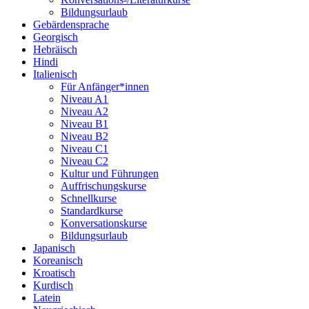
Bildungsurlaub
Gebärdensprache
Georgisch
Hebräisch
Hindi
Italienisch
Für Anfänger*innen
Niveau A1
Niveau A2
Niveau B1
Niveau B2
Niveau C1
Niveau C2
Kultur und Führungen
Auffrischungskurse
Schnellkurse
Standardkurse
Konversationskurse
Bildungsurlaub
Japanisch
Koreanisch
Kroatisch
Kurdisch
Latein