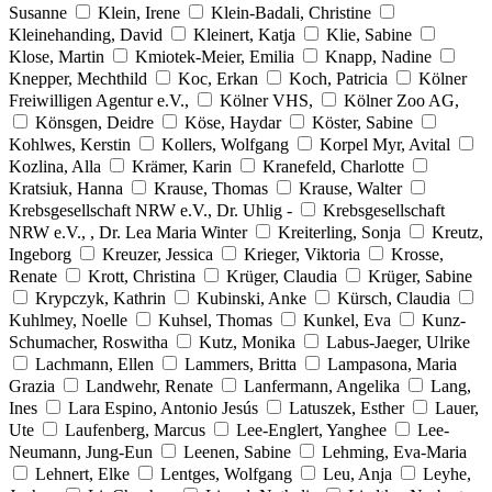
Susanne
Klein, Irene
Klein-Badali, Christine
Kleinehanding, David
Kleinert, Katja
Klie, Sabine
Klose, Martin
Kmiotek-Meier, Emilia
Knapp, Nadine
Knepper, Mechthild
Koc, Erkan
Koch, Patricia
Kölner
Freiwilligen Agentur e.V.,
Kölner VHS,
Kölner Zoo AG,
Könsgen, Deidre
Köse, Haydar
Köster, Sabine
Kohlwes, Kerstin
Kollers, Wolfgang
Korpel Myr, Avital
Kozlina, Alla
Krämer, Karin
Kranefeld, Charlotte
Kratsiuk, Hanna
Krause, Thomas
Krause, Walter
Krebsgesellschaft NRW e.V., Dr. Uhlig -
Krebsgesellschaft
NRW e.V., , Dr. Lea Maria Winter
Kreiterling, Sonja
Kreutz,
Ingeborg
Kreuzer, Jessica
Krieger, Viktoria
Krosse,
Renate
Krott, Christina
Krüger, Claudia
Krüger, Sabine
Krypczyk, Kathrin
Kubinski, Anke
Kürsch, Claudia
Kuhlmey, Noelle
Kuhsel, Thomas
Kunkel, Eva
Kunz-
Schumacher, Roswitha
Kutz, Monika
Labus-Jaeger, Ulrike
Lachmann, Ellen
Lammers, Britta
Lampasona, Maria
Grazia
Landwehr, Renate
Lanfermann, Angelika
Lang,
Ines
Lara Espino, Antonio Jesús
Latuszek, Esther
Lauer,
Ute
Laufenberg, Marcus
Lee-Englert, Yanghee
Lee-
Neumann, Jung-Eun
Leenen, Sabine
Lehming, Eva-Maria
Lehnert, Elke
Lentges, Wolfgang
Leu, Anja
Leyhe,