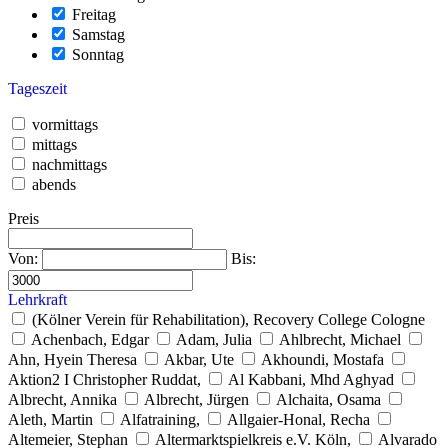
Freitag
Samstag
Sonntag
Tageszeit
vormittags
mittags
nachmittags
abends
Preis
Von:
Bis:
Lehrkraft
(Kölner Verein für Rehabilitation), Recovery College Cologne
Achenbach, Edgar
Adam, Julia
Ahlbrecht, Michael
Ahn, Hyein Theresa
Akbar, Ute
Akhoundi, Mostafa
Aktion2 I Christopher Ruddat,
Al Kabbani, Mhd Aghyad
Albrecht, Annika
Albrecht, Jürgen
Alchaita, Osama
Aleth, Martin
Alfatraining,
Allgaier-Honal, Recha
Altemeier, Stephan
Altermarktspielkreis e.V. Köln,
Alvarado