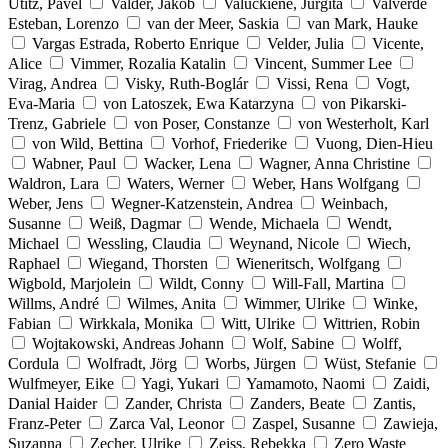
Utitz, Pavel
Valder, Jakob
Valuckiene, Jurgita
Valverde
Esteban, Lorenzo
van der Meer, Saskia
van Mark, Hauke
Vargas Estrada, Roberto Enrique
Velder, Julia
Vicente,
Alice
Vimmer, Rozalia Katalin
Vincent, Summer Lee
Virag, Andrea
Visky, Ruth-Boglár
Vissi, Rena
Vogt,
Eva-Maria
von Latoszek, Ewa Katarzyna
von Pikarski-
Trenz, Gabriele
von Poser, Constanze
von Westerholt, Karl
von Wild, Bettina
Vorhof, Friederike
Vuong, Dien-Hieu
Wabner, Paul
Wacker, Lena
Wagner, Anna Christine
Waldron, Lara
Waters, Werner
Weber, Hans Wolfgang
Weber, Jens
Wegner-Katzenstein, Andrea
Weinbach,
Susanne
Weiß, Dagmar
Wende, Michaela
Wendt,
Michael
Wessling, Claudia
Weynand, Nicole
Wiech,
Raphael
Wiegand, Thorsten
Wieneritsch, Wolfgang
Wigbold, Marjolein
Wildt, Conny
Will-Fall, Martina
Willms, André
Wilmes, Anita
Wimmer, Ulrike
Winke,
Fabian
Wirkkala, Monika
Witt, Ulrike
Wittrien, Robin
Wojtakowski, Andreas Johann
Wolf, Sabine
Wolff,
Cordula
Wolfradt, Jörg
Worbs, Jürgen
Wüst, Stefanie
Wulfmeyer, Eike
Yagi, Yukari
Yamamoto, Naomi
Zaidi,
Danial Haider
Zander, Christa
Zanders, Beate
Zantis,
Franz-Peter
Zarca Val, Leonor
Zaspel, Susanne
Zawieja,
Suzanna
Zecher, Ulrike
Zeiss, Rebekka
Zero Waste