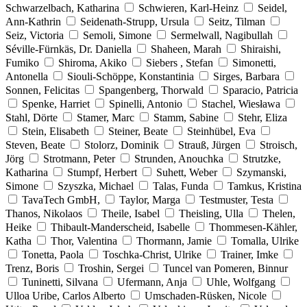
Schwarzelbach, Katharina
Schwieren, Karl-Heinz
Seidel,
Ann-Kathrin
Seidenath-Strupp, Ursula
Seitz, Tilman
Seiz, Victoria
Semoli, Simone
Sermelwall, Nagibullah
Séville-Fürnkäs, Dr. Daniella
Shaheen, Marah
Shiraishi,
Fumiko
Shiroma, Akiko
Siebers , Stefan
Simonetti,
Antonella
Siouli-Schöppe, Konstantinia
Sirges, Barbara
Sonnen, Felicitas
Spangenberg, Thorwald
Sparacio, Patricia
Spenke, Harriet
Spinelli, Antonio
Stachel, Wiesława
Stahl, Dörte
Stamer, Marc
Stamm, Sabine
Stehr, Eliza
Stein, Elisabeth
Steiner, Beate
Steinhübel, Eva
Steven, Beate
Stolorz, Dominik
Strauß, Jürgen
Stroisch,
Jörg
Strotmann, Peter
Strunden, Anouchka
Strutzke,
Katharina
Stumpf, Herbert
Suhett, Weber
Szymanski,
Simone
Szyszka, Michael
Talas, Funda
Tamkus, Kristina
TavaTech GmbH,
Taylor, Marga
Testmuster, Testa
Thanos, Nikolaos
Theile, Isabel
Theisling, Ulla
Thelen,
Heike
Thibault-Manderscheid, Isabelle
Thommesen-Kähler,
Katha
Thor, Valentina
Thormann, Jamie
Tomalla, Ulrike
Tonetta, Paola
Toschka-Christ, Ulrike
Trainer, Imke
Trenz, Boris
Troshin, Sergei
Tuncel van Pomeren, Binnur
Tuninetti, Silvana
Ufermann, Anja
Uhle, Wolfgang
Ulloa Uribe, Carlos Alberto
Umschaden-Rüsken, Nicole