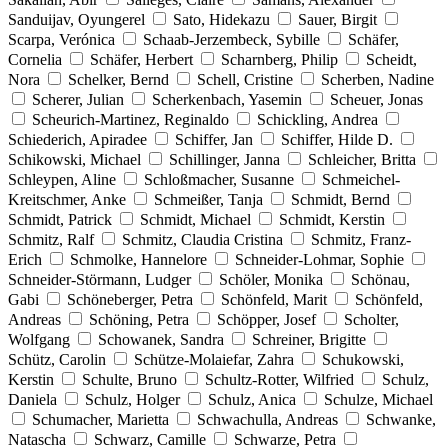
Sanduijav, Oyungerel
Sato, Hidekazu
Sauer, Birgit
Scarpa, Verónica
Schaab-Jerzembeck, Sybille
Schäfer,
Cornelia
Schäfer, Herbert
Scharnberg, Philip
Scheidt,
Nora
Schelker, Bernd
Schell, Cristine
Scherben, Nadine
Scherer, Julian
Scherkenbach, Yasemin
Scheuer, Jonas
Scheurich-Martinez, Reginaldo
Schickling, Andrea
Schiederich, Apiradee
Schiffer, Jan
Schiffer, Hilde D.
Schikowski, Michael
Schillinger, Janna
Schleicher, Britta
Schleypen, Aline
Schloßmacher, Susanne
Schmeichel-
Kreitschmer, Anke
Schmeißer, Tanja
Schmidt, Bernd
Schmidt, Patrick
Schmidt, Michael
Schmidt, Kerstin
Schmitz, Ralf
Schmitz, Claudia Cristina
Schmitz, Franz-
Erich
Schmolke, Hannelore
Schneider-Lohmar, Sophie
Schneider-Störmann, Ludger
Schöler, Monika
Schönau,
Gabi
Schöneberger, Petra
Schönfeld, Marit
Schönfeld,
Andreas
Schöning, Petra
Schöpper, Josef
Scholter,
Wolfgang
Schowanek, Sandra
Schreiner, Brigitte
Schütz, Carolin
Schütze-Molaiefar, Zahra
Schukowski,
Kerstin
Schulte, Bruno
Schultz-Rotter, Wilfried
Schulz,
Daniela
Schulz, Holger
Schulz, Anica
Schulze, Michael
Schumacher, Marietta
Schwachulla, Andreas
Schwanke,
Natascha
Schwarz, Camille
Schwarze, Petra