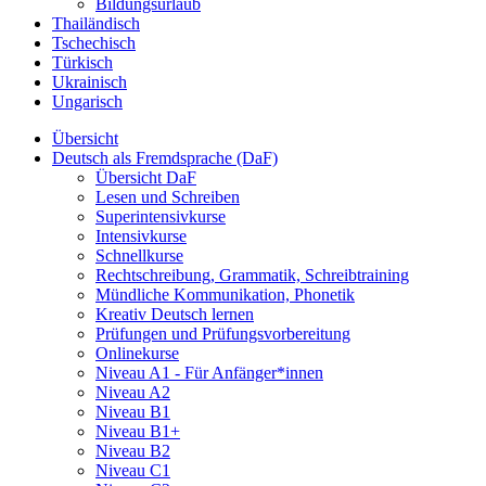
Bildungsurlaub
Thailändisch
Tschechisch
Türkisch
Ukrainisch
Ungarisch
Übersicht
Deutsch als Fremdsprache (DaF)
Übersicht DaF
Lesen und Schreiben
Superintensivkurse
Intensivkurse
Schnellkurse
Rechtschreibung, Grammatik, Schreibtraining
Mündliche Kommunikation, Phonetik
Kreativ Deutsch lernen
Prüfungen und Prüfungsvorbereitung
Onlinekurse
Niveau A1 - Für Anfänger*innen
Niveau A2
Niveau B1
Niveau B1+
Niveau B2
Niveau C1