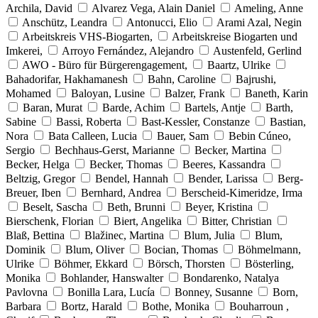
Archila, David
Alvarez Vega, Alain Daniel
Ameling, Anne
Anschütz, Leandra
Antonucci, Elio
Arami Azal, Negin
Arbeitskreis VHS-Biogarten,
Arbeitskreise Biogarten und
Imkerei,
Arroyo Fernández, Alejandro
Austenfeld, Gerlind
AWO - Büro für Bürgerengagement,
Baartz, Ulrike
Bahadorifar, Hakhamanesh
Bahn, Caroline
Bajrushi,
Mohamed
Baloyan, Lusine
Balzer, Frank
Baneth, Karin
Baran, Murat
Barde, Achim
Bartels, Antje
Barth,
Sabine
Bassi, Roberta
Bast-Kessler, Constanze
Bastian,
Nora
Bata Calleen, Lucia
Bauer, Sam
Bebin Cúneo,
Sergio
Bechhaus-Gerst, Marianne
Becker, Martina
Becker, Helga
Becker, Thomas
Beeres, Kassandra
Beltzig, Gregor
Bendel, Hannah
Bender, Larissa
Berg-
Breuer, Iben
Bernhard, Andrea
Berscheid-Kimeridze, Irma
Beselt, Sascha
Beth, Brunni
Beyer, Kristina
Bierschenk, Florian
Biert, Angelika
Bitter, Christian
Blaß, Bettina
Blažinec, Martina
Blum, Julia
Blum,
Dominik
Blum, Oliver
Bocian, Thomas
Böhmelmann,
Ulrike
Böhmer, Ekkard
Börsch, Thorsten
Bösterling,
Monika
Bohlander, Hanswalter
Bondarenko, Natalya
Pavlovna
Bonilla Lara, Lucía
Bonney, Susanne
Born,
Barbara
Bortz, Harald
Bothe, Monika
Bouharroun ,