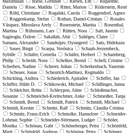
Maximilian
Riese, Gerlinde
Riesen, Elfi
Riquelme,
Daniela
Risse, Matilda
Ritter, Marion
Röderstein, René
Röhl, Christiane
Rogalski, Carola
Roggendorf, Agnes
Roggenkamp, Stefan
Roiban, Daniel-Cristian
Rosales
Vásquez, Miroslava Arely
Rosenstein, Marina
Rosenthal,
Martina
Rühmann, Lars
Rütten, Nora
Saft, Jasmin
Sagiroglu, Özlem
Sakallah, Abir
Salièges, Claire
Samans, Alexander
Sanduijav, Oyungerel
Sato, Hidekazu
Sauer, Birgit
Scarpa, Verónica
Schaab-Jerzembeck,
Sybille
Schäfer, Cornelia
Schäfer, Herbert
Scharnberg,
Philip
Scheidt, Nora
Schelker, Bernd
Schell, Cristine
Scherben, Nadine
Scherer, Julian
Scherkenbach, Yasemin
Scheuer, Jonas
Scheurich-Martinez, Reginaldo
Schickling, Andrea
Schiederich, Apiradee
Schiffer, Jan
Schiffer, Hilde D.
Schikowski, Michael
Schillinger, Janna
Schleicher, Britta
Schleypen, Aline
Schloßmacher,
Susanne
Schmeichel-Kreitschmer, Anke
Schmeißer, Tanja
Schmidt, Bernd
Schmidt, Patrick
Schmidt, Michael
Schmidt, Kerstin
Schmitz, Ralf
Schmitz, Claudia Cristina
Schmitz, Franz-Erich
Schmolke, Hannelore
Schneider-
Lohmar, Sophie
Schneider-Störmann, Ludger
Schöler,
Monika
Schönau, Gabi
Schöneberger, Petra
Schönfeld,
Marit
Schönfeld, Andreas
Schöning, Petra
Schöpper,