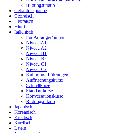
Bildungsurlaub
Gebärdensprache
Georgisch
Hebräisch
Hindi
Italienisch
Für Anfänger*innen
Niveau A1
Niveau A2
Niveau B1
Niveau B2
Niveau C1
Niveau C2
Kultur und Führungen
Auffrischungskurse
Schnellkurse
Standardkurse
Konversationskurse
Bildungsurlaub
Japanisch
Koreanisch
Kroatisch
Kurdisch
Latein