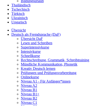
Bildungsurlaub
Thailändisch
Tschechisch
Türkisch
Ukrainisch
Ungarisch
Übersicht
Deutsch als Fremdsprache (DaF)
Übersicht DaF
Lesen und Schreiben
Superintensivkurse
Intensivkurse
Schnellkurse
Rechtschreibung, Grammatik, Schreibtraining
Mündliche Kommunikation, Phonetik
Kreativ Deutsch lernen
Prüfungen und Prüfungsvorbereitung
Onlinekurse
Niveau A1 - Für Anfänger*innen
Niveau A2
Niveau B1
Niveau B1+
Niveau B2
Niveau C1