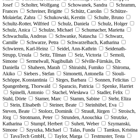
Josef
Scholter, Wolfgang
Schowanek, Sandra
Schramm,
Frances
Schreiner, Brigitte
Schütz, Carolin
Schütze-
Molaiefar, Zahra
Schukowski, Kerstin
Schulte, Bruno
Schultz-Rotter, Wilfried
Schulz, Daniela
Schulz, Holger
Schulz, Anica
Schulze, Michael
Schumacher, Marietta
Schwachulla, Andreas
Schwanke, Natascha
Schwarz,
Camille
Schwarze, Petra
Schwarzelbach, Katharina
Schwieren, Karl-Heinz
Seidel, Ann-Kathrin
Seidenath-
Strupp, Ursula
Seitz, Tilman
Seiz, Victoria
Semoli,
Simone
Sermelwall, Nagibullah
Séville-Fürnkäs, Dr.
Daniella
Shaheen, Marah
Shiraishi, Fumiko
Shiroma,
Akiko
Siebers , Stefan
Simonetti, Antonella
Siouli-
Schöppe, Konstantinia
Sirges, Barbara
Sonnen, Felicitas
Spangenberg, Thorwald
Sparacio, Patricia
Spenke, Harriet
Spinelli, Antonio
Stachel, Wiesława
Stadler, Felix
Stahl, Dörte
Stamer, Marc
Stamm, Sabine
Stehr, Eliza
Stein, Elisabeth
Steiner, Beate
Steinhübel, Eva
Steven, Beate
Stolorz, Dominik
Strauß, Jürgen
Stroisch,
Jörg
Strotmann, Peter
Strunden, Anouchka
Strutzke,
Katharina
Stumpf, Herbert
Suhett, Weber
Szymanski,
Simone
Szyszka, Michael
Talas, Funda
Tamkus, Kristina
TavaTech GmbH,
Taylor, Marga
Testmuster, Testa