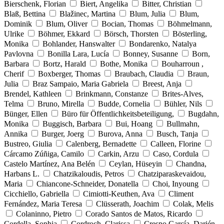
Bierschenk, Florian
Biert, Angelika
Bitter, Christian
Blaß, Bettina
Blažinec, Martina
Blum, Julia
Blum,
Dominik
Blum, Oliver
Bocian, Thomas
Böhmelmann,
Ulrike
Böhmer, Ekkard
Börsch, Thorsten
Bösterling,
Monika
Bohlander, Hanswalter
Bondarenko, Natalya
Pavlovna
Bonilla Lara, Lucía
Bonney, Susanne
Born,
Barbara
Bortz, Harald
Bothe, Monika
Bouharroun ,
Cherif
Boxberger, Thomas
Braubach, Claudia
Braun,
Julia
Braz Sampaio, Maria Gabriela
Breest, Anja
Brendel, Kathleen
Brinkmann, Constanze
Brites-Alves,
Telma
Bruno, Mirella
Budde, Cornelia
Bühler, Nils
Bünger, Ellen
Büro für Öffentlichkeitsbeteiligung,
Bugdahn,
Monika
Buggisch, Barbara
Bui, Hoang
Bullmahn,
Annika
Burger, Joerg
Burova, Anna
Busch, Tanja
Bustreo, Giulia
Calenberg, Bernadette
Calleen, Florine
Cárcamo Zúñiga, Camilo
Carkin, Arzu
Caso, Cordula
Castelo Martínez, Ana Belén
Ceylan, Hüseyin
Chandna,
Harbans L.
Chatzikaloudis, Petros
Chatziparaskevaidou,
Maria
Chiancone-Schneider, Donatella
Choi, Inyoung
Cicchiello, Gabriella
Cimiotti-Keuthen, Ava
Climent
Fernández, Maria Teresa
Clüsserath, Joachim
Colak, Melis
Colaninno, Pietro
Corado Santos de Matos, Ricardo
Cordella, Sophia
Cordroch, Clarissa
Crespo García, Darién