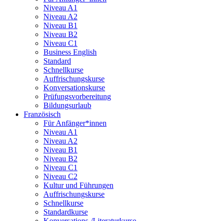
Niveau A1
Niveau A2
Niveau B1
Niveau B2
Niveau C1
Business English
Standard
Schnellkurse
Auffrischungskurse
Konversationskurse
Prüfungsvorbereitung
Bildungsurlaub
Französisch
Für Anfänger*innen
Niveau A1
Niveau A2
Niveau B1
Niveau B2
Niveau C1
Niveau C2
Kultur und Führungen
Auffrischungskurse
Schnellkurse
Standardkurse
Konversations-/Literaturkurse