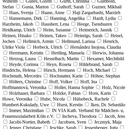
Wilhelm
Günes, Gizem
Gürth, Christina
Gumbold,
Stefan
Gunia, Marion
Guthoff, Sarah
Guzner, Mikhail
Haas, Svenja
Haase, Anne
Haji Zargarbashi, Marzieh
Hannemann, Dirk
Hanning, Angelika
Hardt, Lydia
Harzheim, Jakob
Hausherr, Lena
Heege, Tsendsuren
Heidkamp, Ulrich
Heim, Susanne
Heimerich, Jannik
Heinen, Hinako
Heinen, Takeo
Heinrigs, Sarah
Heisel,
Jochen
Hellmich, Armin
Hellmund, Larissa
Henrich,
Ulrike Viola
Herbeck, Ulrich
Hernández Inojosa, Claudia
Herrmann, Kerstin
Hertling, Manuela
Herwix, Johanna
Herzog, Laura
Hesselbach, Martin
Hexamer, Mechthild
Heyde, Corinna
Heyn, Roseta
Hildebrand, Sarah
Hindrichs, Helena
Hirsch, Hermann
Hoch, Michael
Hochmuth, Mercedes
Hochstatter, Karin
Höhne, Stephan
Hölters, Christine
Hoff, Volker
Hoff, Ina
Hoffmannová, Veronika
Holler, Hanna Sophie
Holz, Nicole
Holzhauer, Barbara
Holzke, Fabian
Horn, Karin
Howe, Veronika
Hube, Nicola
Hülsebeck, Rachele
Humbert-Kukulady, Uwe
Hurst, Kerstin
Iken, Dr. Sebastião
Immer, Maximilian
IN VIA Kath. Verband für Mädchen- u,
Frauensozialarbeit Köln e.V.
Incheva, Theodora
Jacob, Jens
Jacobi-Nortier, Babeth
Jacobsen, Sven
Jeczmyk, Maja
Jenner, Christiane
Jeschke, Sarah
Jessenberger, Jutta