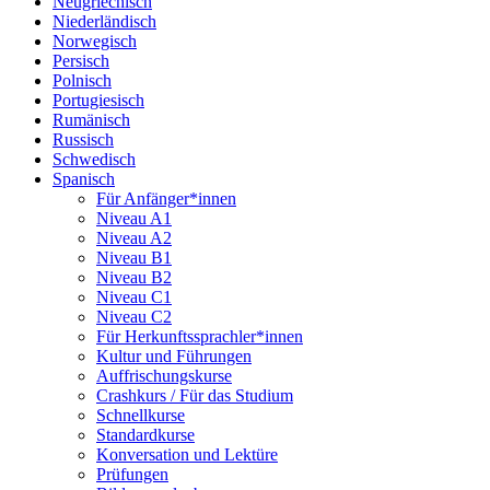
Neugriechisch
Niederländisch
Norwegisch
Persisch
Polnisch
Portugiesisch
Rumänisch
Russisch
Schwedisch
Spanisch
Für Anfänger*innen
Niveau A1
Niveau A2
Niveau B1
Niveau B2
Niveau C1
Niveau C2
Für Herkunftssprachler*innen
Kultur und Führungen
Auffrischungskurse
Crashkurs / Für das Studium
Schnellkurse
Standardkurse
Konversation und Lektüre
Prüfungen