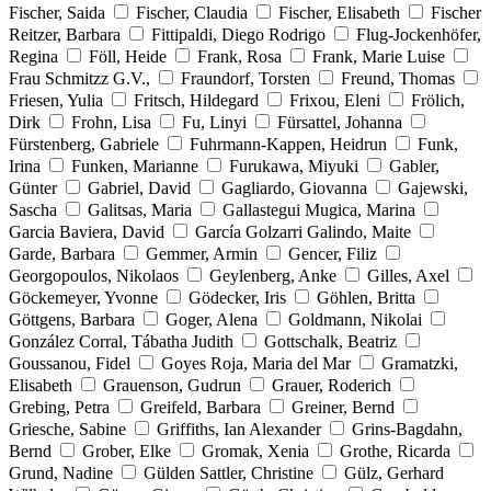
Fischer, Saida
Fischer, Claudia
Fischer, Elisabeth
Fischer
Reitzer, Barbara
Fittipaldi, Diego Rodrigo
Flug-Jockenhöfer,
Regina
Föll, Heide
Frank, Rosa
Frank, Marie Luise
Frau Schmitzz G.V.,
Fraundorf, Torsten
Freund, Thomas
Friesen, Yulia
Fritsch, Hildegard
Frixou, Eleni
Frölich,
Dirk
Frohn, Lisa
Fu, Linyi
Fürsattel, Johanna
Fürstenberg, Gabriele
Fuhrmann-Kappen, Heidrun
Funk,
Irina
Funken, Marianne
Furukawa, Miyuki
Gabler,
Günter
Gabriel, David
Gagliardo, Giovanna
Gajewski,
Sascha
Galitsas, Maria
Gallastegui Mugica, Marina
Garcia Baviera, David
García Golzarri Galindo, Maite
Garde, Barbara
Gemmer, Armin
Gencer, Filiz
Georgopoulos, Nikolaos
Geylenberg, Anke
Gilles, Axel
Göckemeyer, Yvonne
Gödecker, Iris
Göhlen, Britta
Göttgens, Barbara
Goger, Alena
Goldmann, Nikolai
González Corral, Tábatha Judith
Gottschalk, Beatriz
Goussanou, Fidel
Goyes Roja, Maria del Mar
Gramatzki,
Elisabeth
Grauenson, Gudrun
Grauer, Roderich
Grebing, Petra
Greifeld, Barbara
Greiner, Bernd
Griesche, Sabine
Griffiths, Ian Alexander
Grins-Bagdahn,
Bernd
Grober, Elke
Gromak, Xenia
Grothe, Ricarda
Grund, Nadine
Gülden Sattler, Christine
Gülz, Gerhard