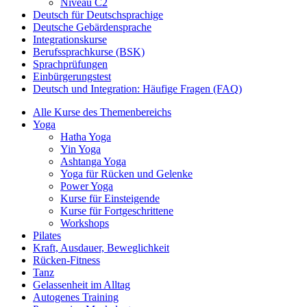
Niveau C2
Deutsch für Deutschsprachige
Deutsche Gebärdensprache
Integrationskurse
Berufssprachkurse (BSK)
Sprachprüfungen
Einbürgerungstest
Deutsch und Integration: Häufige Fragen (FAQ)
Alle Kurse des Themenbereichs
Yoga
Hatha Yoga
Yin Yoga
Ashtanga Yoga
Yoga für Rücken und Gelenke
Power Yoga
Kurse für Einsteigende
Kurse für Fortgeschrittene
Workshops
Pilates
Kraft, Ausdauer, Beweglichkeit
Rücken-Fitness
Tanz
Gelassenheit im Alltag
Autogenes Training