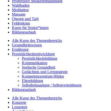
Progressive Muskelentspannung
Waldbaden
Meditation
Massage
Qigong und Taiji
Feldenkrais
Kurse für Senior*innen
Bildungsurlaub
Alle Kurse des Themenbereichs
Gesundheitswissen
Ernährung
Persönlichkeitsentwicklung
Persönlichkeitsbildung
Kommunikation
Seelische Gesundheit
Gedächtnis und Lernstrategie
Kompetenzzentrum 60plus
Elternbildung
Selbstbehauptung / Selbstverteidigung
Bildungsurlaub
Alle Kurse des Themenbereichs
Konzerte
Lesungen