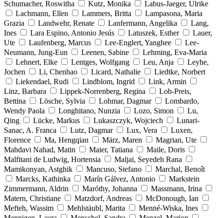
Schumacher, Roswitha
Kutz, Monika
Labus-Jaeger, Ulrike
Lachmann, Ellen
Lammers, Britta
Lampasona, Maria
Grazia
Landwehr, Renate
Lanfermann, Angelika
Lang,
Ines
Lara Espino, Antonio Jesús
Latuszek, Esther
Lauer,
Ute
Laufenberg, Marcus
Lee-Englert, Yanghee
Lee-
Neumann, Jung-Eun
Leenen, Sabine
Lehming, Eva-Maria
Lehnert, Elke
Lentges, Wolfgang
Leu, Anja
Leyhe,
Jochen
Li, Chenhao
Licard, Nathalie
Liedtke, Norbert
Liekendael, Rudi
Lindblom, Ingrid
Link, Armin
Linz, Barbara
Lippek-Norrenberg, Regina
Lob-Preis,
Bettina
Lösche, Sylvia
Lohmar, Dagmar
Lombardo,
Wendy Paola
Longhitano, Nunzia
Lozo, Simon
Lu,
Qing
Lücke, Markus
Lukaszczyk, Wojciech
Lunari-
Sanac, A. Franca
Lutz, Dagmar
Lux, Vera
Luxen,
Florence
Ma, Hengqian
März, Maren
Magrian, Ute
Mahdavi Nahad, Matin
Maier, Tatiana
Maile, Doris
Malfitani de Ludwig, Hortensia
Maljai, Seyedeh Rana
Mamikonyan, Astghik
Mancuso, Stefano
Marchal, Benoît
Marcks, Kathinka
Marín Gálvez, Antonio
Markstein
Zimmermann, Aldrin
Maróthy, Johanna
Massmann, Irina
Matern, Christiane
Matzdorf, Andreas
McDonough, Ian
Mefteh, Wassim
Mehlstäubl, Marita
Menné-Wiska, Ines
Mennigen, Laura
Menschel, Sandra
Menzel, Marion