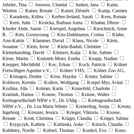
Johnke, Tina
Jonsson, Chantal
Junker, Jana
Kaim,
Wioleta
Kaiser, Renate
Kaiser, Désirée
Kamp, Carmen
Karadeniz, Kübra
Kerber-Ireland, Sarah
Kern, Renata
Kern, Jutta
Kesicka, Barbara Anna
Khattar, Dhruv
Kheder Abde, Samir
Kierspel, Angelina
Kieschnick, Anne
R.
Kim, Goonyoung
Kiss-Dahlmanns, Corina
Klabe,
Ann-Katrin
Klammer, David
Klaus, Nicole
Klein,
Susanne
Klein, Irene
Klein-Badali, Christine
Kleinehanding, David
Kleinert, Katja
Klie, Sabine
Klose, Martin
Kmiotek-Meier, Emilia
Knapp, Nadine
Knepper, Mechthild
Koc, Erkan
Koch, Patricia
Kölner
Freiwilligen Agentur e.V.,
Kölner VHS,
Kölner Zoo AG,
Könsgen, Deidre
Köse, Haydar
Köster, Sabine
Kohlwes, Kerstin
Kollers, Wolfgang
Korpel Myr, Avital
Kozlina, Alla
Krämer, Karin
Kranefeld, Charlotte
Kratsiuk, Hanna
Krause, Thomas
Krause, Walter
Krebsgesellschaft NRW e.V., Dr. Uhlig -
Krebsgesellschaft
NRW e.V., , Dr. Lea Maria Winter
Kreiterling, Sonja
Kreutz,
Ingeborg
Kreuzer, Jessica
Krieger, Viktoria
Krosse,
Renate
Krott, Christina
Krüger, Claudia
Krüger, Sabine
Krypczyk, Kathrin
Kubinski, Anke
Kürsch, Claudia
Kuhlmey, Noelle
Kuhsel, Thomas
Kunkel, Eva
Kunz-