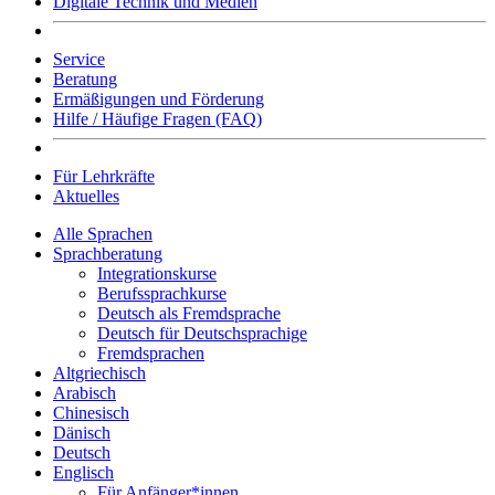
Digitale Technik und Medien
Service
Beratung
Ermäßigungen und Förderung
Hilfe / Häufige Fragen (FAQ)
Für Lehrkräfte
Aktuelles
Alle Sprachen
Sprachberatung
Integrationskurse
Berufssprachkurse
Deutsch als Fremdsprache
Deutsch für Deutschsprachige
Fremdsprachen
Altgriechisch
Arabisch
Chinesisch
Dänisch
Deutsch
Englisch
Für Anfänger*innen