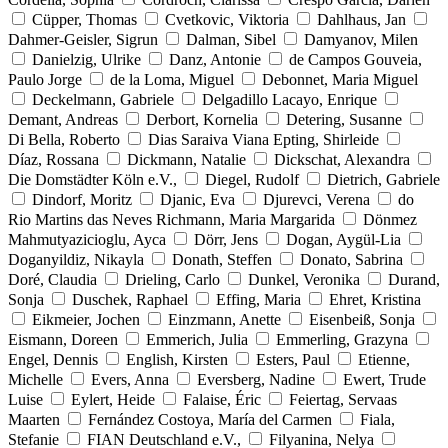
Cüpper, Thomas
Cvetkovic, Viktoria
Dahlhaus, Jan
Dahmer-Geisler, Sigrun
Dalman, Sibel
Damyanov, Milen
Danielzig, Ulrike
Danz, Antonie
de Campos Gouveia,
Paulo Jorge
de la Loma, Miguel
Debonnet, Maria Miguel
Deckelmann, Gabriele
Delgadillo Lacayo, Enrique
Demant, Andreas
Derbort, Kornelia
Detering, Susanne
Di Bella, Roberto
Dias Saraiva Viana Epting, Shirleide
Díaz, Rossana
Dickmann, Natalie
Dickschat, Alexandra
Die Domstädter Köln e.V.,
Diegel, Rudolf
Dietrich, Gabriele
Dindorf, Moritz
Djanic, Eva
Djurevci, Verena
do
Rio Martins das Neves Richmann, Maria Margarida
Dönmez
Mahmutyazicioglu, Ayca
Dörr, Jens
Dogan, Aygül-Lia
Doganyildiz, Nikayla
Donath, Steffen
Donato, Sabrina
Doré, Claudia
Drieling, Carlo
Dunkel, Veronika
Durand,
Sonja
Duschek, Raphael
Effing, Maria
Ehret, Kristina
Eikmeier, Jochen
Einzmann, Anette
Eisenbeiß, Sonja
Eismann, Doreen
Emmerich, Julia
Emmerling, Grazyna
Engel, Dennis
English, Kirsten
Esters, Paul
Etienne,
Michelle
Evers, Anna
Eversberg, Nadine
Ewert, Trude
Luise
Eylert, Heide
Falaise, Éric
Feiertag, Servaas
Maarten
Fernández Costoya, María del Carmen
Fiala,
Stefanie
FIAN Deutschland e.V.,
Filyanina, Nelya