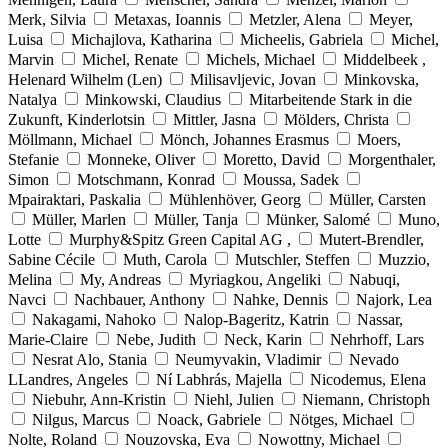
Merk, Silvia
Metaxas, Ioannis
Metzler, Alena
Meyer,
Luisa
Michajlova, Katharina
Micheelis, Gabriela
Michel,
Marvin
Michel, Renate
Michels, Michael
Middelbeek ,
Helenard Wilhelm (Len)
Milisavljevic, Jovan
Minkovska,
Natalya
Minkowski, Claudius
Mitarbeitende Stark in die
Zukunft, Kinderlotsin
Mittler, Jasna
Mölders, Christa
Möllmann, Michael
Mönch, Johannes Erasmus
Moers,
Stefanie
Monneke, Oliver
Moretto, David
Morgenthaler,
Simon
Motschmann, Konrad
Moussa, Sadek
Mpairaktari, Paskalia
Mühlenhöver, Georg
Müller, Carsten
Müller, Marlen
Müller, Tanja
Münker, Salomé
Muno,
Lotte
Murphy&Spitz Green Capital AG ,
Mutert-Brendler,
Sabine Cécile
Muth, Carola
Mutschler, Steffen
Muzzio,
Melina
My, Andreas
Myriagkou, Angeliki
Nabuqi,
Navci
Nachbauer, Anthony
Nahke, Dennis
Najork, Lea
Nakagami, Nahoko
Nalop-Bageritz, Katrin
Nassar,
Marie-Claire
Nebe, Judith
Neck, Karin
Nehrhoff, Lars
Nesrat Alo, Stania
Neumyvakin, Vladimir
Nevado
LLandres, Angeles
Ní Labhrás, Majella
Nicodemus, Elena
Niebuhr, Ann-Kristin
Niehl, Julien
Niemann, Christoph
Nilgus, Marcus
Noack, Gabriele
Nötges, Michael
Nolte, Roland
Nouzovska, Eva
Nowottny, Michael