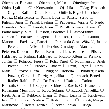
Obermaier, Barbara
Obermann, Malin
Ofteringer, Irene
Ohles, Lydia
Ohr, Konstantin
Oji, Lila
Oldag, Elisabeth
Ongaro, Ralf
Otten, Elke
Ottitsch, Rigo
Pacheco
Raguz, Maria Teresa
Paglia, Luca
Palasie, Serge
Palesch, Anja
Pantel, Evelina
Paquereau, Valérie
Pardo
González, Rosa
Parodi, Nora
Parrilla Álvarez, Álvaro
Parthasarathy, Mira
Passon, Dorothea
Pastor-Franke,
Carmen
Patsiava, Panagiota
Paulick, Hanno
Paulun,
Marion
Pavlikova, Patricia
Pereira da Costa Wätzold, Juliane
Pereira Pinto, Nélson
Perkins, Christopher Alan
Petersen, Kirsten
Peuler, Bernd
Pfarr, Jeanette
Pfister,
Hildegard
Philipp, Hildegard
Piccolo, Altera
Plewka,
Jürgen
Polacco, Teresa
Polat, Yusuf
Pourmansour, Jaleh
Precht, Filine
Predeek, Annette
Preiß, Jürgen
Pries,
Malte
Prokot, Diana
Puggioni, Roberto
Punitzer, Karin
Putzien, Carola
Putzig, Angelika
Quirmbach, Benedikt
Radler, Ralf
Radu, Dr. Robert
Rainoldi, Carlotta
Ramrath, Carolin
Rappard, Sabine
Rasch, Christiane
Rathmann, Mechthild
Raue, Solange
Rausch, Angelika
Reetz, Anja
Rehbock, Diana
Reich, Lucyna
Reichwein,
Insa
Reißmeier, Andrea
Reitzer, Lothar
Repisti, Marija
Marinovic
Reters, Torsten
Reyer, Fabian
Riegel,