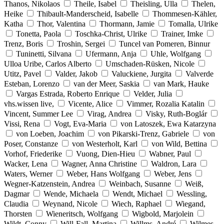
Thanos, Nikolaos
Theile, Isabel
Theisling, Ulla
Thelen,
Heike
Thibault-Manderscheid, Isabelle
Thommesen-Kähler,
Katha
Thor, Valentina
Thormann, Jamie
Tomalla, Ulrike
Tonetta, Paola
Toschka-Christ, Ulrike
Trainer, Imke
Trenz, Boris
Troshin, Sergei
Tuncel van Pomeren, Binnur
Tuninetti, Silvana
Ufermann, Anja
Uhle, Wolfgang
Ulloa Uribe, Carlos Alberto
Umschaden-Rüsken, Nicole
Utitz, Pavel
Valder, Jakob
Valuckiene, Jurgita
Valverde
Esteban, Lorenzo
van der Meer, Saskia
van Mark, Hauke
Vargas Estrada, Roberto Enrique
Velder, Julia
vhs.wissen live,
Vicente, Alice
Vimmer, Rozalia Katalin
Vincent, Summer Lee
Virag, Andrea
Visky, Ruth-Boglár
Vissi, Rena
Vogt, Eva-Maria
von Latoszek, Ewa Katarzyna
von Loeben, Joachim
von Pikarski-Trenz, Gabriele
von
Poser, Constanze
von Westerholt, Karl
von Wild, Bettina
Vorhof, Friederike
Vuong, Dien-Hieu
Wabner, Paul
Wacker, Lena
Wagner, Anna Christine
Waldron, Lara
Waters, Werner
Weber, Hans Wolfgang
Weber, Jens
Wegner-Katzenstein, Andrea
Weinbach, Susanne
Weiß,
Dagmar
Wende, Michaela
Wendt, Michael
Wessling,
Claudia
Weynand, Nicole
Wiech, Raphael
Wiegand,
Thorsten
Wieneritsch, Wolfgang
Wigbold, Marjolein
Wildt, Conny
Will-Fall, Martina
Willms, André
Wilmes,