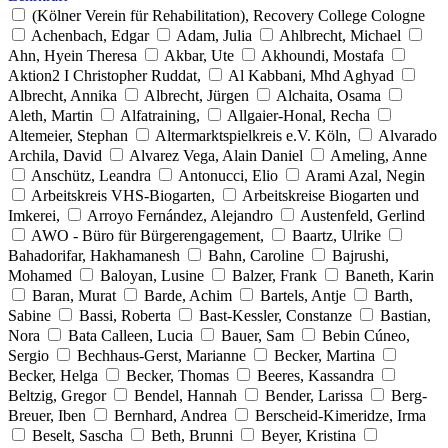
(Kölner Verein für Rehabilitation), Recovery College Cologne
Achenbach, Edgar
Adam, Julia
Ahlbrecht, Michael
Ahn, Hyein Theresa
Akbar, Ute
Akhoundi, Mostafa
Aktion2 I Christopher Ruddat,
Al Kabbani, Mhd Aghyad
Albrecht, Annika
Albrecht, Jürgen
Alchaita, Osama
Aleth, Martin
Alfatraining,
Allgaier-Honal, Recha
Altemeier, Stephan
Altermarktspielkreis e.V. Köln,
Alvarado
Archila, David
Alvarez Vega, Alain Daniel
Ameling, Anne
Anschütz, Leandra
Antonucci, Elio
Arami Azal, Negin
Arbeitskreis VHS-Biogarten,
Arbeitskreise Biogarten und
Imkerei,
Arroyo Fernández, Alejandro
Austenfeld, Gerlind
AWO - Büro für Bürgerengagement,
Baartz, Ulrike
Bahadorifar, Hakhamanesh
Bahn, Caroline
Bajrushi,
Mohamed
Baloyan, Lusine
Balzer, Frank
Baneth, Karin
Baran, Murat
Barde, Achim
Bartels, Antje
Barth,
Sabine
Bassi, Roberta
Bast-Kessler, Constanze
Bastian,
Nora
Bata Calleen, Lucia
Bauer, Sam
Bebin Cúneo,
Sergio
Bechhaus-Gerst, Marianne
Becker, Martina
Becker, Helga
Becker, Thomas
Beeres, Kassandra
Beltzig, Gregor
Bendel, Hannah
Bender, Larissa
Berg-
Breuer, Iben
Bernhard, Andrea
Berscheid-Kimeridze, Irma
Beselt, Sascha
Beth, Brunni
Beyer, Kristina