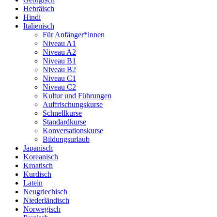
Hebräisch
Hindi
Italienisch
Für Anfänger*innen
Niveau A1
Niveau A2
Niveau B1
Niveau B2
Niveau C1
Niveau C2
Kultur und Führungen
Auffrischungskurse
Schnellkurse
Standardkurse
Konversationskurse
Bildungsurlaub
Japanisch
Koreanisch
Kroatisch
Kurdisch
Latein
Neugriechisch
Niederländisch
Norwegisch