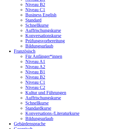
Niveau B2
Niveau C1
Business English
Standard
Schnellkurse
Auffrischungskurse
Konversationskurse
Prüfungsvorbereitung
Bildungsurlaub
Französisch
Für Anfänger*innen
Niveau A1
Niveau A2
Niveau B1
Niveau B2
Niveau C1
Niveau C2
Kultur und Führungen
Auffrischungskurse
Schnellkurse
Standardkurse
Konversations-/Literaturkurse
Bildungsurlaub
Gebärdensprache
Georgisch