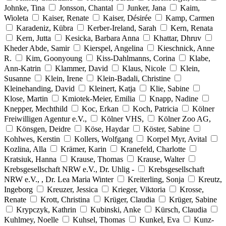
Johnke, Tina
Jonsson, Chantal
Junker, Jana
Kaim,
Wioleta
Kaiser, Renate
Kaiser, Désirée
Kamp, Carmen
Karadeniz, Kübra
Kerber-Ireland, Sarah
Kern, Renata
Kern, Jutta
Kesicka, Barbara Anna
Khattar, Dhruv
Kheder Abde, Samir
Kierspel, Angelina
Kieschnick, Anne
R.
Kim, Goonyoung
Kiss-Dahlmanns, Corina
Klabe,
Ann-Katrin
Klammer, David
Klaus, Nicole
Klein,
Susanne
Klein, Irene
Klein-Badali, Christine
Kleinehanding, David
Kleinert, Katja
Klie, Sabine
Klose, Martin
Kmiotek-Meier, Emilia
Knapp, Nadine
Knepper, Mechthild
Koc, Erkan
Koch, Patricia
Kölner
Freiwilligen Agentur e.V.,
Kölner VHS,
Kölner Zoo AG,
Könsgen, Deidre
Köse, Haydar
Köster, Sabine
Kohlwes, Kerstin
Kollers, Wolfgang
Korpel Myr, Avital
Kozlina, Alla
Krämer, Karin
Kranefeld, Charlotte
Kratsiuk, Hanna
Krause, Thomas
Krause, Walter
Krebsgesellschaft NRW e.V., Dr. Uhlig -
Krebsgesellschaft
NRW e.V., , Dr. Lea Maria Winter
Kreiterling, Sonja
Kreutz,
Ingeborg
Kreuzer, Jessica
Krieger, Viktoria
Krosse,
Renate
Krott, Christina
Krüger, Claudia
Krüger, Sabine
Krypczyk, Kathrin
Kubinski, Anke
Kürsch, Claudia
Kuhlmey, Noelle
Kuhsel, Thomas
Kunkel, Eva
Kunz-