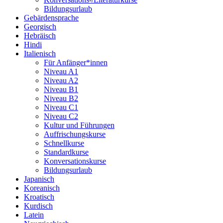
Bildungsurlaub
Gebärdensprache
Georgisch
Hebräisch
Hindi
Italienisch
Für Anfänger*innen
Niveau A1
Niveau A2
Niveau B1
Niveau B2
Niveau C1
Niveau C2
Kultur und Führungen
Auffrischungskurse
Schnellkurse
Standardkurse
Konversationskurse
Bildungsurlaub
Japanisch
Koreanisch
Kroatisch
Kurdisch
Latein