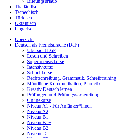
Bildungsurlaub
Thailändisch
Tschechisch
Türkisch
Ukrainisch
Ungarisch
Übersicht
Deutsch als Fremdsprache (DaF)
Übersicht DaF
Lesen und Schreiben
Superintensivkurse
Intensivkurse
Schnellkurse
Rechtschreibung, Grammatik, Schreibtraining
Mündliche Kommunikation, Phonetik
Kreativ Deutsch lernen
Prüfungen und Prüfungsvorbereitung
Onlinekurse
Niveau A1 - Für Anfänger*innen
Niveau A2
Niveau B1
Niveau B1+
Niveau B2
Niveau C1