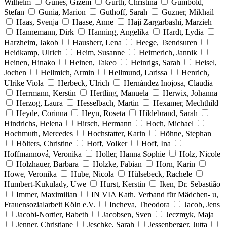
Wilhelm
Günes, Gizem
Gürth, Christina
Gumbold,
Stefan
Gunia, Marion
Guthoff, Sarah
Guzner, Mikhail
Haas, Svenja
Haase, Anne
Haji Zargarbashi, Marzieh
Hannemann, Dirk
Hanning, Angelika
Hardt, Lydia
Harzheim, Jakob
Hausherr, Lena
Heege, Tsendsuren
Heidkamp, Ulrich
Heim, Susanne
Heimerich, Jannik
Heinen, Hinako
Heinen, Takeo
Heinrigs, Sarah
Heisel,
Jochen
Hellmich, Armin
Hellmund, Larissa
Henrich,
Ulrike Viola
Herbeck, Ulrich
Hernández Inojosa, Claudia
Herrmann, Kerstin
Hertling, Manuela
Herwix, Johanna
Herzog, Laura
Hesselbach, Martin
Hexamer, Mechthild
Heyde, Corinna
Heyn, Roseta
Hildebrand, Sarah
Hindrichs, Helena
Hirsch, Hermann
Hoch, Michael
Hochmuth, Mercedes
Hochstatter, Karin
Höhne, Stephan
Hölters, Christine
Hoff, Volker
Hoff, Ina
Hoffmannová, Veronika
Holler, Hanna Sophie
Holz, Nicole
Holzhauer, Barbara
Holzke, Fabian
Horn, Karin
Howe, Veronika
Hube, Nicola
Hülsebeck, Rachele
Humbert-Kukulady, Uwe
Hurst, Kerstin
Iken, Dr. Sebastião
Immer, Maximilian
IN VIA Kath. Verband für Mädchen- u,
Frauensozialarbeit Köln e.V.
Incheva, Theodora
Jacob, Jens
Jacobi-Nortier, Babeth
Jacobsen, Sven
Jeczmyk, Maja
Jenner, Christiane
Jeschke, Sarah
Jessenberger, Jutta