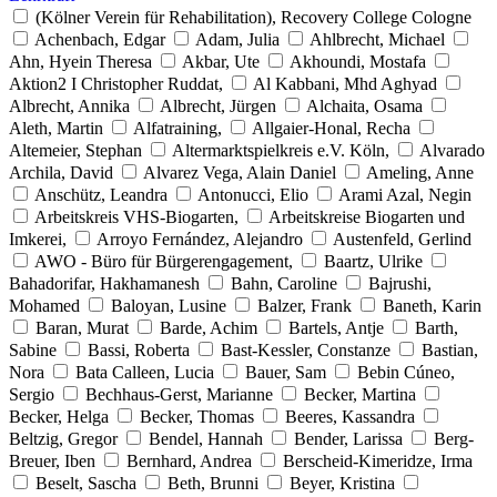
(Kölner Verein für Rehabilitation), Recovery College Cologne
Achenbach, Edgar
Adam, Julia
Ahlbrecht, Michael
Ahn, Hyein Theresa
Akbar, Ute
Akhoundi, Mostafa
Aktion2 I Christopher Ruddat,
Al Kabbani, Mhd Aghyad
Albrecht, Annika
Albrecht, Jürgen
Alchaita, Osama
Aleth, Martin
Alfatraining,
Allgaier-Honal, Recha
Altemeier, Stephan
Altermarktspielkreis e.V. Köln,
Alvarado
Archila, David
Alvarez Vega, Alain Daniel
Ameling, Anne
Anschütz, Leandra
Antonucci, Elio
Arami Azal, Negin
Arbeitskreis VHS-Biogarten,
Arbeitskreise Biogarten und
Imkerei,
Arroyo Fernández, Alejandro
Austenfeld, Gerlind
AWO - Büro für Bürgerengagement,
Baartz, Ulrike
Bahadorifar, Hakhamanesh
Bahn, Caroline
Bajrushi,
Mohamed
Baloyan, Lusine
Balzer, Frank
Baneth, Karin
Baran, Murat
Barde, Achim
Bartels, Antje
Barth,
Sabine
Bassi, Roberta
Bast-Kessler, Constanze
Bastian,
Nora
Bata Calleen, Lucia
Bauer, Sam
Bebin Cúneo,
Sergio
Bechhaus-Gerst, Marianne
Becker, Martina
Becker, Helga
Becker, Thomas
Beeres, Kassandra
Beltzig, Gregor
Bendel, Hannah
Bender, Larissa
Berg-
Breuer, Iben
Bernhard, Andrea
Berscheid-Kimeridze, Irma
Beselt, Sascha
Beth, Brunni
Beyer, Kristina