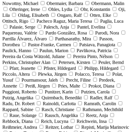
Nowottny, Michael
Obermaier, Barbara
Obermann, Malin
Ofteringer, Irene
Ohles, Lydia
Ohr, Konstantin
Oji,
Lila
Oldag, Elisabeth
Ongaro, Ralf
Otten, Elke
Ottitsch, Rigo
Pacheco Raguz, Maria Teresa
Paglia, Luca
Palasie, Serge
Palesch, Anja
Pantel, Evelina
Paquereau, Valérie
Pardo González, Rosa
Parodi, Nora
Parrilla Álvarez, Álvaro
Parthasarathy, Mira
Passon,
Dorothea
Pastor-Franke, Carmen
Patsiava, Panagiota
Paulick, Hanno
Paulun, Marion
Pavlikova, Patricia
Pereira da Costa Wätzold, Juliane
Pereira Pinto, Nélson
Perkins, Christopher Alan
Petersen, Kirsten
Peuler, Bernd
Pfarr, Jeanette
Pfister, Hildegard
Philipp, Hildegard
Piccolo, Altera
Plewka, Jürgen
Polacco, Teresa
Polat,
Yusuf
Pourmansour, Jaleh
Precht, Filine
Predeek,
Annette
Preiß, Jürgen
Pries, Malte
Prokot, Diana
Puggioni, Roberto
Punitzer, Karin
Putzien, Carola
Putzig, Angelika
Quirmbach, Benedikt
Radler, Ralf
Radu, Dr. Robert
Rainoldi, Carlotta
Ramrath, Carolin
Rappard, Sabine
Rasch, Christiane
Rathmann, Mechthild
Raue, Solange
Rausch, Angelika
Reetz, Anja
Rehbock, Diana
Reich, Lucyna
Reichwein, Insa
Reißmeier, Andrea
Reitzer, Lothar
Repisti, Marija Marinovic