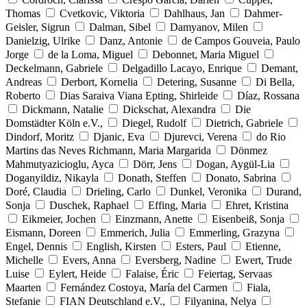
Thomas
Cvetkovic, Viktoria
Dahlhaus, Jan
Dahmer-
Geisler, Sigrun
Dalman, Sibel
Damyanov, Milen
Danielzig, Ulrike
Danz, Antonie
de Campos Gouveia, Paulo
Jorge
de la Loma, Miguel
Debonnet, Maria Miguel
Deckelmann, Gabriele
Delgadillo Lacayo, Enrique
Demant,
Andreas
Derbort, Kornelia
Detering, Susanne
Di Bella,
Roberto
Dias Saraiva Viana Epting, Shirleide
Díaz, Rossana
Dickmann, Natalie
Dickschat, Alexandra
Die
Domstädter Köln e.V.,
Diegel, Rudolf
Dietrich, Gabriele
Dindorf, Moritz
Djanic, Eva
Djurevci, Verena
do Rio
Martins das Neves Richmann, Maria Margarida
Dönmez
Mahmutyazicioglu, Ayca
Dörr, Jens
Dogan, Aygül-Lia
Doganyildiz, Nikayla
Donath, Steffen
Donato, Sabrina
Doré, Claudia
Drieling, Carlo
Dunkel, Veronika
Durand,
Sonja
Duschek, Raphael
Effing, Maria
Ehret, Kristina
Eikmeier, Jochen
Einzmann, Anette
Eisenbeiß, Sonja
Eismann, Doreen
Emmerich, Julia
Emmerling, Grazyna
Engel, Dennis
English, Kirsten
Esters, Paul
Etienne,
Michelle
Evers, Anna
Eversberg, Nadine
Ewert, Trude
Luise
Eylert, Heide
Falaise, Éric
Feiertag, Servaas
Maarten
Fernández Costoya, María del Carmen
Fiala,
Stefanie
FIAN Deutschland e.V.,
Filyanina, Nelya