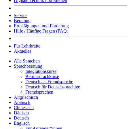
Digitale Technik und Medien
Service
Beratung
Ermäßigungen und Förderung
Hilfe / Häufige Fragen (FAQ)
Für Lehrkräfte
Aktuelles
Alle Sprachen
Sprachberatung
Integrationskurse
Berufssprachkurse
Deutsch als Fremdsprache
Deutsch für Deutschsprachige
Fremdsprachen
Altgriechisch
Arabisch
Chinesisch
Dänisch
Deutsch
Englisch
Für Anfänger*innen