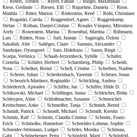
Reters, Torsten
Reyer, Fabian
Riegel, Maximilian
Riese, Gerlinde
Riesen, Elfi
Riquelme, Daniela
Risse,
Matilda
Ritter, Marion
Röderstein, René
Röhl, Christiane
Rogalski, Carola
Roggendorf, Agnes
Roggenkamp,
Stefan
Roiban, Daniel-Cristian
Rosales Vásquez, Miroslava
Arely
Rosenstein, Marina
Rosenthal, Martina
Rühmann,
Lars
Rütten, Nora
Saft, Jasmin
Sagiroglu, Özlem
Sakallah, Abir
Salièges, Claire
Samans, Alexander
Sanduijav, Oyungerel
Sato, Hidekazu
Sauer, Birgit
Scarpa, Verónica
Schaab-Jerzembeck, Sybille
Schäfer,
Cornelia
Schäfer, Herbert
Scharnberg, Philip
Scheidt,
Nora
Schelker, Bernd
Schell, Cristine
Scherben, Nadine
Scherer, Julian
Scherkenbach, Yasemin
Scheuer, Jonas
Scheurich-Martinez, Reginaldo
Schickling, Andrea
Schiederich, Apiradee
Schiffer, Jan
Schiffer, Hilde D.
Schikowski, Michael
Schillinger, Janna
Schleicher, Britta
Schleypen, Aline
Schloßmacher, Susanne
Schmeichel-
Kreitschmer, Anke
Schmeißer, Tanja
Schmidt, Bernd
Schmidt, Patrick
Schmidt, Michael
Schmidt, Kerstin
Schmitz, Ralf
Schmitz, Claudia Cristina
Schmitz, Franz-
Erich
Schmolke, Hannelore
Schneider-Lohmar, Sophie
Schneider-Störmann, Ludger
Schöler, Monika
Schönau,
Gabi
Schöneberger, Petra
Schönfeld, Marit
Schönfeld,