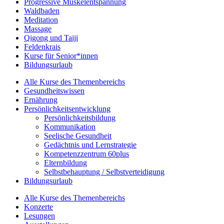
Progressive Muskelentspannung
Waldbaden
Meditation
Massage
Qigong und Taiji
Feldenkrais
Kurse für Senior*innen
Bildungsurlaub
Alle Kurse des Themenbereichs
Gesundheitswissen
Ernährung
Persönlichkeitsentwicklung
Persönlichkeitsbildung
Kommunikation
Seelische Gesundheit
Gedächtnis und Lernstrategie
Kompetenzzentrum 60plus
Elternbildung
Selbstbehauptung / Selbstverteidigung
Bildungsurlaub
Alle Kurse des Themenbereichs
Konzerte
Lesungen