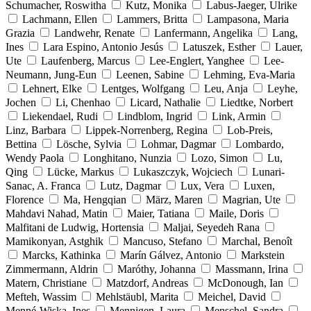
Schumacher, Roswitha
Kutz, Monika
Labus-Jaeger, Ulrike
Lachmann, Ellen
Lammers, Britta
Lampasona, Maria
Grazia
Landwehr, Renate
Lanfermann, Angelika
Lang,
Ines
Lara Espino, Antonio Jesús
Latuszek, Esther
Lauer,
Ute
Laufenberg, Marcus
Lee-Englert, Yanghee
Lee-
Neumann, Jung-Eun
Leenen, Sabine
Lehming, Eva-Maria
Lehnert, Elke
Lentges, Wolfgang
Leu, Anja
Leyhe,
Jochen
Li, Chenhao
Licard, Nathalie
Liedtke, Norbert
Liekendael, Rudi
Lindblom, Ingrid
Link, Armin
Linz, Barbara
Lippek-Norrenberg, Regina
Lob-Preis,
Bettina
Lösche, Sylvia
Lohmar, Dagmar
Lombardo,
Wendy Paola
Longhitano, Nunzia
Lozo, Simon
Lu,
Qing
Lücke, Markus
Lukaszczyk, Wojciech
Lunari-
Sanac, A. Franca
Lutz, Dagmar
Lux, Vera
Luxen,
Florence
Ma, Hengqian
März, Maren
Magrian, Ute
Mahdavi Nahad, Matin
Maier, Tatiana
Maile, Doris
Malfitani de Ludwig, Hortensia
Maljai, Seyedeh Rana
Mamikonyan, Astghik
Mancuso, Stefano
Marchal, Benoît
Marcks, Kathinka
Marín Gálvez, Antonio
Markstein
Zimmermann, Aldrin
Maróthy, Johanna
Massmann, Irina
Matern, Christiane
Matzdorf, Andreas
McDonough, Ian
Mefteh, Wassim
Mehlstäubl, Marita
Meichel, David
Menné-Wiska, Ines
Mennigen, Laura
Menschel, Sandra