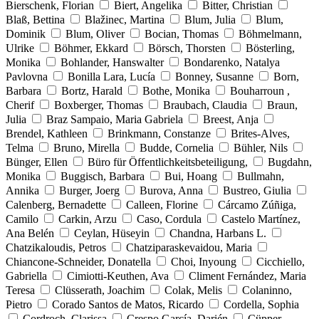
Bierschenk, Florian
Biert, Angelika
Bitter, Christian
Blaß, Bettina
Blažinec, Martina
Blum, Julia
Blum,
Dominik
Blum, Oliver
Bocian, Thomas
Böhmelmann,
Ulrike
Böhmer, Ekkard
Börsch, Thorsten
Bösterling,
Monika
Bohlander, Hanswalter
Bondarenko, Natalya
Pavlovna
Bonilla Lara, Lucía
Bonney, Susanne
Born,
Barbara
Bortz, Harald
Bothe, Monika
Bouharroun ,
Cherif
Boxberger, Thomas
Braubach, Claudia
Braun,
Julia
Braz Sampaio, Maria Gabriela
Breest, Anja
Brendel, Kathleen
Brinkmann, Constanze
Brites-Alves,
Telma
Bruno, Mirella
Budde, Cornelia
Bühler, Nils
Bünger, Ellen
Büro für Öffentlichkeitsbeteiligung,
Bugdahn,
Monika
Buggisch, Barbara
Bui, Hoang
Bullmahn,
Annika
Burger, Joerg
Burova, Anna
Bustreo, Giulia
Calenberg, Bernadette
Calleen, Florine
Cárcamo Zúñiga,
Camilo
Carkin, Arzu
Caso, Cordula
Castelo Martínez,
Ana Belén
Ceylan, Hüseyin
Chandna, Harbans L.
Chatzikaloudis, Petros
Chatziparaskevaidou, Maria
Chiancone-Schneider, Donatella
Choi, Inyoung
Cicchiello,
Gabriella
Cimiotti-Keuthen, Ava
Climent Fernández, Maria
Teresa
Clüsserath, Joachim
Colak, Melis
Colaninno,
Pietro
Corado Santos de Matos, Ricardo
Cordella, Sophia
Cordroch, Clarissa
Crespo García, Darién
Cüpper,