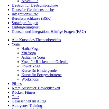
Niveau C2
Deutsch für Deutschsprachige
Deutsche Gebärdensprache
Integrationskurse
Berufssprachkurse (BSK)
Sprachprüfungen
Einbürgerungstest
Deutsch und Integration: Häufige Fragen (FAQ)
Alle Kurse des Themenbereichs
Yoga
Hatha Yoga
Yin Yoga
Ashtanga Yoga
Yoga für Rücken und Gelenke
Power Yoga
Kurse für Einsteigende
Kurse für Fortgeschrittene
Workshops
Pilates
Kraft, Ausdauer, Beweglichkeit
Rücken-Fitness
Tanz
Gelassenheit im Alltag
Autogenes Training