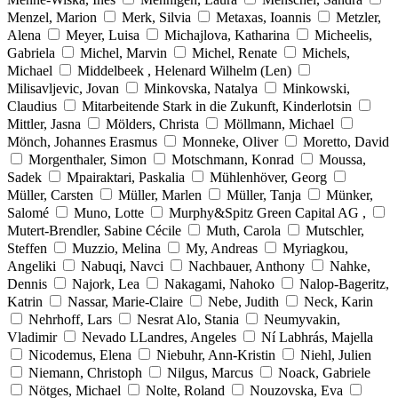
Menzel, Marion
Merk, Silvia
Metaxas, Ioannis
Metzler,
Alena
Meyer, Luisa
Michajlova, Katharina
Micheelis,
Gabriela
Michel, Marvin
Michel, Renate
Michels,
Michael
Middelbeek , Helenard Wilhelm (Len)
Milisavljevic, Jovan
Minkovska, Natalya
Minkowski,
Claudius
Mitarbeitende Stark in die Zukunft, Kinderlotsin
Mittler, Jasna
Mölders, Christa
Möllmann, Michael
Mönch, Johannes Erasmus
Monneke, Oliver
Moretto, David
Morgenthaler, Simon
Motschmann, Konrad
Moussa,
Sadek
Mpairaktari, Paskalia
Mühlenhöver, Georg
Müller, Carsten
Müller, Marlen
Müller, Tanja
Münker,
Salomé
Muno, Lotte
Murphy&Spitz Green Capital AG ,
Mutert-Brendler, Sabine Cécile
Muth, Carola
Mutschler,
Steffen
Muzzio, Melina
My, Andreas
Myriagkou,
Angeliki
Nabuqi, Navci
Nachbauer, Anthony
Nahke,
Dennis
Najork, Lea
Nakagami, Nahoko
Nalop-Bageritz,
Katrin
Nassar, Marie-Claire
Nebe, Judith
Neck, Karin
Nehrhoff, Lars
Nesrat Alo, Stania
Neumyvakin,
Vladimir
Nevado LLandres, Angeles
Ní Labhrás, Majella
Nicodemus, Elena
Niebuhr, Ann-Kristin
Niehl, Julien
Niemann, Christoph
Nilgus, Marcus
Noack, Gabriele
Nötges, Michael
Nolte, Roland
Nouzovska, Eva