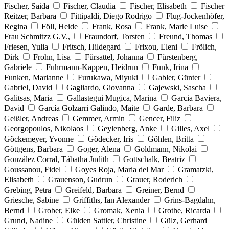
Fischer, Saida
Fischer, Claudia
Fischer, Elisabeth
Fischer
Reitzer, Barbara
Fittipaldi, Diego Rodrigo
Flug-Jockenhöfer,
Regina
Föll, Heide
Frank, Rosa
Frank, Marie Luise
Frau Schmitzz G.V.,
Fraundorf, Torsten
Freund, Thomas
Friesen, Yulia
Fritsch, Hildegard
Frixou, Eleni
Frölich,
Dirk
Frohn, Lisa
Fürsattel, Johanna
Fürstenberg,
Gabriele
Fuhrmann-Kappen, Heidrun
Funk, Irina
Funken, Marianne
Furukawa, Miyuki
Gabler, Günter
Gabriel, David
Gagliardo, Giovanna
Gajewski, Sascha
Galitsas, Maria
Gallastegui Mugica, Marina
Garcia Baviera,
David
García Golzarri Galindo, Maite
Garde, Barbara
Geißler, Andreas
Gemmer, Armin
Gencer, Filiz
Georgopoulos, Nikolaos
Geylenberg, Anke
Gilles, Axel
Göckemeyer, Yvonne
Gödecker, Iris
Göhlen, Britta
Göttgens, Barbara
Goger, Alena
Goldmann, Nikolai
González Corral, Tábatha Judith
Gottschalk, Beatriz
Goussanou, Fidel
Goyes Roja, Maria del Mar
Gramatzki,
Elisabeth
Grauenson, Gudrun
Grauer, Roderich
Grebing, Petra
Greifeld, Barbara
Greiner, Bernd
Griesche, Sabine
Griffiths, Ian Alexander
Grins-Bagdahn,
Bernd
Grober, Elke
Gromak, Xenia
Grothe, Ricarda
Grund, Nadine
Gülden Sattler, Christine
Gülz, Gerhard