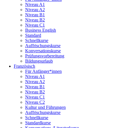
Niveau A1
Niveau A2
Niveau B1
Niveau B2
Niveau C1
Business English
Standard
Schnellkurse
Auffrischungskurse
Konversationskurse
Prüfungsvorbereitung
Bildungsurlaub
Französisch
Für Anfänger*innen
Niveau A1
Niveau A2
Niveau B1
Niveau B2
Niveau C1
Niveau C2
Kultur und Führungen
Auffrischungskurse
Schnellkurse
Standardkurse
Konversations-/Literaturkurse