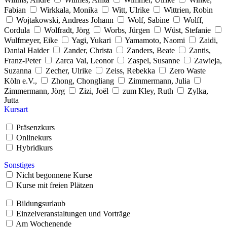
Fabian
Wirkkala, Monika
Witt, Ulrike
Wittrien, Robin
Wojtakowski, Andreas Johann
Wolf, Sabine
Wolff,
Cordula
Wolfradt, Jörg
Worbs, Jürgen
Wüst, Stefanie
Wulfmeyer, Eike
Yagi, Yukari
Yamamoto, Naomi
Zaidi,
Danial Haider
Zander, Christa
Zanders, Beate
Zantis,
Franz-Peter
Zarca Val, Leonor
Zaspel, Susanne
Zawieja,
Suzanna
Zecher, Ulrike
Zeiss, Rebekka
Zero Waste
Köln e.V.,
Zhong, Chongliang
Zimmermann, Julia
Zimmermann, Jörg
Zizi, Joël
zum Kley, Ruth
Zylka,
Jutta
Kursart
Präsenzkurs
Onlinekurs
Hybridkurs
Sonstiges
Nicht begonnene Kurse
Kurse mit freien Plätzen
Bildungsurlaub
Einzelveranstaltungen und Vorträge
Am Wochenende