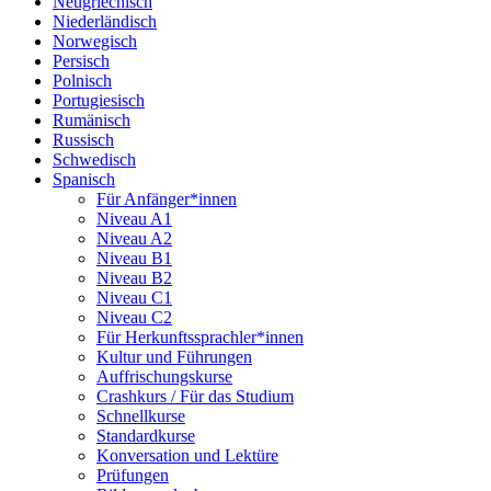
Neugriechisch
Niederländisch
Norwegisch
Persisch
Polnisch
Portugiesisch
Rumänisch
Russisch
Schwedisch
Spanisch
Für Anfänger*innen
Niveau A1
Niveau A2
Niveau B1
Niveau B2
Niveau C1
Niveau C2
Für Herkunftssprachler*innen
Kultur und Führungen
Auffrischungskurse
Crashkurs / Für das Studium
Schnellkurse
Standardkurse
Konversation und Lektüre
Prüfungen