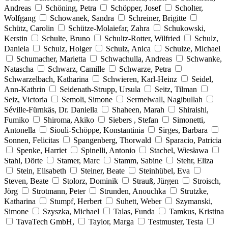
Andreas
Schöning, Petra
Schöpper, Josef
Scholter,
Wolfgang
Schowanek, Sandra
Schreiner, Brigitte
Schütz, Carolin
Schütze-Molaiefar, Zahra
Schukowski,
Kerstin
Schulte, Bruno
Schultz-Rotter, Wilfried
Schulz,
Daniela
Schulz, Holger
Schulz, Anica
Schulze, Michael
Schumacher, Marietta
Schwachulla, Andreas
Schwanke,
Natascha
Schwarz, Camille
Schwarze, Petra
Schwarzelbach, Katharina
Schwieren, Karl-Heinz
Seidel,
Ann-Kathrin
Seidenath-Strupp, Ursula
Seitz, Tilman
Seiz, Victoria
Semoli, Simone
Sermelwall, Nagibullah
Séville-Fürnkäs, Dr. Daniella
Shaheen, Marah
Shiraishi,
Fumiko
Shiroma, Akiko
Siebers , Stefan
Simonetti,
Antonella
Siouli-Schöppe, Konstantinia
Sirges, Barbara
Sonnen, Felicitas
Spangenberg, Thorwald
Sparacio, Patricia
Spenke, Harriet
Spinelli, Antonio
Stachel, Wiesława
Stahl, Dörte
Stamer, Marc
Stamm, Sabine
Stehr, Eliza
Stein, Elisabeth
Steiner, Beate
Steinhübel, Eva
Steven, Beate
Stolorz, Dominik
Strauß, Jürgen
Stroisch,
Jörg
Strotmann, Peter
Strunden, Anouchka
Strutzke,
Katharina
Stumpf, Herbert
Suhett, Weber
Szymanski,
Simone
Szyszka, Michael
Talas, Funda
Tamkus, Kristina
TavaTech GmbH,
Taylor, Marga
Testmuster, Testa