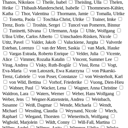
Thanos, Nikolaos
Theile, Isabel
Theisling, Ulla
Thelen,
Heike
Thibault-Manderscheid, Isabelle
Thommesen-Kähler,
Katha
Thor, Valentina
Thormann, Jamie
Tomalla, Ulrike
Tonetta, Paola
Toschka-Christ, Ulrike
Trainer, Imke
Trenz, Boris
Troshin, Sergei
Tuncel van Pomeren, Binnur
Tuninetti, Silvana
Ufermann, Anja
Uhle, Wolfgang
Ulloa Uribe, Carlos Alberto
Umschaden-Rüsken, Nicole
Utitz, Pavel
Valder, Jakob
Valuckiene, Jurgita
Valverde
Esteban, Lorenzo
van der Meer, Saskia
van Mark, Hauke
Vargas Estrada, Roberto Enrique
Velder, Julia
Vicente,
Alice
Vimmer, Rozalia Katalin
Vincent, Summer Lee
Virag, Andrea
Visky, Ruth-Boglár
Vissi, Rena
Vogt,
Eva-Maria
von Latoszek, Ewa Katarzyna
von Pikarski-
Trenz, Gabriele
von Poser, Constanze
von Westerholt, Karl
von Wild, Bettina
Vorhof, Friederike
Vuong, Dien-Hieu
Wabner, Paul
Wacker, Lena
Wagner, Anna Christine
Waldron, Lara
Waters, Werner
Weber, Hans Wolfgang
Weber, Jens
Wegner-Katzenstein, Andrea
Weinbach,
Susanne
Weiß, Dagmar
Wende, Michaela
Wendt,
Michael
Wessling, Claudia
Weynand, Nicole
Wiech,
Raphael
Wiegand, Thorsten
Wieneritsch, Wolfgang
Wigbold, Marjolein
Wildt, Conny
Will-Fall, Martina
Willms, André
Wilmes, Anita
Wimmer, Ulrike
Winke,