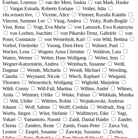
Esteban, Lorenzo
van der Meer, Saskia
van Mark, Hauke
Vargas Estrada, Roberto Enrique
Velder, Julia
vhs.wissen live,
Vicente, Alice
Vimmer, Rozalia Katalin
Vincent, Summer Lee
Virag, Andrea
Visky, Ruth-Boglár
Vissi, Rena
Vogt, Eva-Maria
von Latoszek, Ewa Katarzyna
von Loeben, Joachim
von Pikarski-Trenz, Gabriele
von
Poser, Constanze
von Westerholt, Karl
von Wild, Bettina
Vorhof, Friederike
Vuong, Dien-Hieu
Wabner, Paul
Wacker, Lena
Wagner, Anna Christine
Waldron, Lara
Waters, Werner
Weber, Hans Wolfgang
Weber, Jens
Wegner-Katzenstein, Andrea
Weinbach, Susanne
Weiß,
Dagmar
Wende, Michaela
Wendt, Michael
Wessling,
Claudia
Weynand, Nicole
Wiech, Raphael
Wiegand,
Thorsten
Wieneritsch, Wolfgang
Wigbold, Marjolein
Wildt, Conny
Will-Fall, Martina
Willms, André
Wilmes,
Anita
Wimmer, Ulrike
Winke, Fabian
Wirkkala, Monika
Witt, Ulrike
Wittrien, Robin
Wojtakowski, Andreas
Johann
Wolf, Sabine
Wolff, Cordula
Wolfradt, Jörg
Worbs, Jürgen
Wüst, Stefanie
Wulfmeyer, Eike
Yagi,
Yukari
Yamamoto, Naomi
Zaidi, Danial Haider
Zander,
Christa
Zanders, Beate
Zantis, Franz-Peter
Zarca Val,
Leonor
Zaspel, Susanne
Zawieja, Suzanna
Zecher,
Ulrike
Zeiss, Rebekka
Zero Waste Köln e.V.,
Zhong,