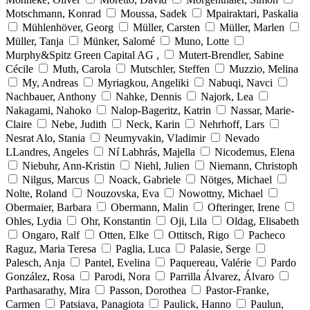
Motschmann, Konrad
Moussa, Sadek
Mpairaktari, Paskalia
Mühlenhöver, Georg
Müller, Carsten
Müller, Marlen
Müller, Tanja
Münker, Salomé
Muno, Lotte
Murphy&Spitz Green Capital AG ,
Mutert-Brendler, Sabine
Cécile
Muth, Carola
Mutschler, Steffen
Muzzio, Melina
My, Andreas
Myriagkou, Angeliki
Nabuqi, Navci
Nachbauer, Anthony
Nahke, Dennis
Najork, Lea
Nakagami, Nahoko
Nalop-Bageritz, Katrin
Nassar, Marie-
Claire
Nebe, Judith
Neck, Karin
Nehrhoff, Lars
Nesrat Alo, Stania
Neumyvakin, Vladimir
Nevado
LLandres, Angeles
Ní Labhrás, Majella
Nicodemus, Elena
Niebuhr, Ann-Kristin
Niehl, Julien
Niemann, Christoph
Nilgus, Marcus
Noack, Gabriele
Nötges, Michael
Nolte, Roland
Nouzovska, Eva
Nowottny, Michael
Obermaier, Barbara
Obermann, Malin
Ofteringer, Irene
Ohles, Lydia
Ohr, Konstantin
Oji, Lila
Oldag, Elisabeth
Ongaro, Ralf
Otten, Elke
Ottitsch, Rigo
Pacheco
Raguz, Maria Teresa
Paglia, Luca
Palasie, Serge
Palesch, Anja
Pantel, Evelina
Paquereau, Valérie
Pardo
González, Rosa
Parodi, Nora
Parrilla Álvarez, Álvaro
Parthasarathy, Mira
Passon, Dorothea
Pastor-Franke,
Carmen
Patsiava, Panagiota
Paulick, Hanno
Paulun,