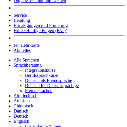
Digitale Technik und Medien
Service
Beratung
Ermäßigungen und Förderung
Hilfe / Häufige Fragen (FAQ)
Für Lehrkräfte
Aktuelles
Alle Sprachen
Sprachberatung
Integrationskurse
Berufssprachkurse
Deutsch als Fremdsprache
Deutsch für Deutschsprachige
Fremdsprachen
Altgriechisch
Arabisch
Chinesisch
Dänisch
Deutsch
Englisch
Für Anfänger*innen