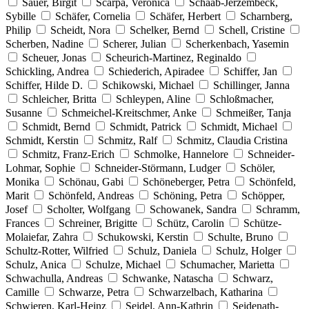
Sauer, Birgit
Scarpa, Verónica
Schaab-Jerzembeck,
Sybille
Schäfer, Cornelia
Schäfer, Herbert
Scharnberg,
Philip
Scheidt, Nora
Schelker, Bernd
Schell, Cristine
Scherben, Nadine
Scherer, Julian
Scherkenbach, Yasemin
Scheuer, Jonas
Scheurich-Martinez, Reginaldo
Schickling, Andrea
Schiederich, Apiradee
Schiffer, Jan
Schiffer, Hilde D.
Schikowski, Michael
Schillinger, Janna
Schleicher, Britta
Schleypen, Aline
Schloßmacher,
Susanne
Schmeichel-Kreitschmer, Anke
Schmeißer, Tanja
Schmidt, Bernd
Schmidt, Patrick
Schmidt, Michael
Schmidt, Kerstin
Schmitz, Ralf
Schmitz, Claudia Cristina
Schmitz, Franz-Erich
Schmolke, Hannelore
Schneider-
Lohmar, Sophie
Schneider-Störmann, Ludger
Schöler,
Monika
Schönau, Gabi
Schöneberger, Petra
Schönfeld,
Marit
Schönfeld, Andreas
Schöning, Petra
Schöpper,
Josef
Scholter, Wolfgang
Schowanek, Sandra
Schramm,
Frances
Schreiner, Brigitte
Schütz, Carolin
Schütze-
Molaiefar, Zahra
Schukowski, Kerstin
Schulte, Bruno
Schultz-Rotter, Wilfried
Schulz, Daniela
Schulz, Holger
Schulz, Anica
Schulze, Michael
Schumacher, Marietta
Schwachulla, Andreas
Schwanke, Natascha
Schwarz,
Camille
Schwarze, Petra
Schwarzelbach, Katharina
Schwieren, Karl-Heinz
Seidel, Ann-Kathrin
Seidenath-