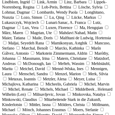
Lindblom, Ingrid
Link, Armin
Linz, Barbara
Lippek-
Norrenberg, Regina
Lob-Preis, Bettina
Lösche, Sylvia
Lohmar, Dagmar
Lombardo, Wendy Paola
Longhitano,
Nunzia
Lozo, Simon
Lu, Qing
Lücke, Markus
Lukaszczyk, Wojciech
Lunari-Sanac, A. Franca
Lutz,
Dagmar
Lux, Vera
Luxen, Florence
Ma, Hengqian
März, Maren
Magrian, Ute
Mahdavi Nahad, Matin
Maier, Tatiana
Maile, Doris
Malfitani de Ludwig, Hortensia
Maljai, Seyedeh Rana
Mamikonyan, Astghik
Mancuso,
Stefano
Marchal, Benoît
Marcks, Kathinka
Marín
Gálvez, Antonio
Markstein Zimmermann, Aldrin
Maróthy,
Johanna
Massmann, Irina
Matern, Christiane
Matzdorf,
Andreas
McDonough, Ian
Mefteh, Wassim
Mehlstäubl,
Marita
Meichel, David
Menné-Wiska, Ines
Mennigen,
Laura
Menschel, Sandra
Menzel, Marion
Merk, Silvia
Metaxas, Ioannis
Metzler, Alena
Meyer, Luisa
Michajlova, Katharina
Micheelis, Gabriela
Michel, Marvin
Michel, Renate
Michels, Michael
Middelbeek , Helenard
Wilhelm (Len)
Milisavljevic, Jovan
Minkovska, Natalya
Minkowski, Claudius
Mitarbeitende Stark in die Zukunft,
Kinderlotsin
Mittler, Jasna
Mölders, Christa
Möllmann,
Michael
Mönch, Johannes Erasmus
Moers, Stefanie
Monneke, Oliver
Moretto, David
Morgenthaler, Simon