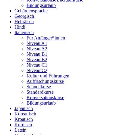
Bildungsurlaub
Gebärdensprache
Georgisch
Hebräisch
Hindi
Italienisch
Für Anfänger*innen
Niveau A1
Niveau A2
Niveau B1
Niveau B2
Niveau C1
Niveau C2
Kultur und Führungen
Auffrischungskurse
Schnellkurse
Standardkurse
Konversationskurse
Bildungsurlaub
Japanisch
Koreanisch
Kroatisch
Kurdisch
Latein