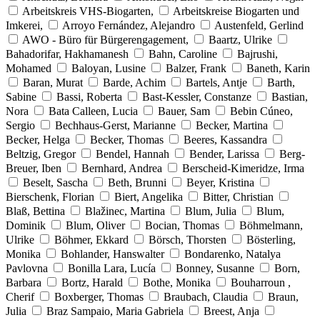
Arbeitskreis VHS-Biogarten,
Arbeitskreise Biogarten und
Imkerei,
Arroyo Fernández, Alejandro
Austenfeld, Gerlind
AWO - Büro für Bürgerengagement,
Baartz, Ulrike
Bahadorifar, Hakhamanesh
Bahn, Caroline
Bajrushi,
Mohamed
Baloyan, Lusine
Balzer, Frank
Baneth, Karin
Baran, Murat
Barde, Achim
Bartels, Antje
Barth,
Sabine
Bassi, Roberta
Bast-Kessler, Constanze
Bastian,
Nora
Bata Calleen, Lucia
Bauer, Sam
Bebin Cúneo,
Sergio
Bechhaus-Gerst, Marianne
Becker, Martina
Becker, Helga
Becker, Thomas
Beeres, Kassandra
Beltzig, Gregor
Bendel, Hannah
Bender, Larissa
Berg-
Breuer, Iben
Bernhard, Andrea
Berscheid-Kimeridze, Irma
Beselt, Sascha
Beth, Brunni
Beyer, Kristina
Bierschenk, Florian
Biert, Angelika
Bitter, Christian
Blaß, Bettina
Blažinec, Martina
Blum, Julia
Blum,
Dominik
Blum, Oliver
Bocian, Thomas
Böhmelmann,
Ulrike
Böhmer, Ekkard
Börsch, Thorsten
Bösterling,
Monika
Bohlander, Hanswalter
Bondarenko, Natalya
Pavlovna
Bonilla Lara, Lucía
Bonney, Susanne
Born,
Barbara
Bortz, Harald
Bothe, Monika
Bouharroun ,
Cherif
Boxberger, Thomas
Braubach, Claudia
Braun,
Julia
Braz Sampaio, Maria Gabriela
Breest, Anja