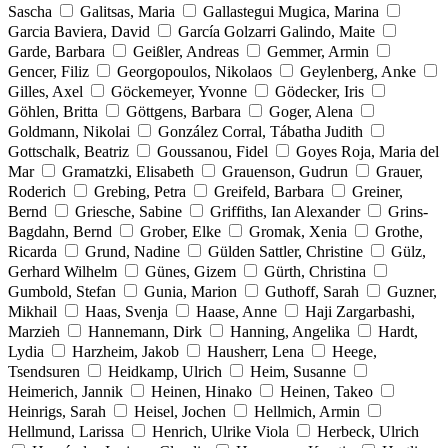
Sascha
Galitsas, Maria
Gallastegui Mugica, Marina
Garcia Baviera, David
García Golzarri Galindo, Maite
Garde, Barbara
Geißler, Andreas
Gemmer, Armin
Gencer, Filiz
Georgopoulos, Nikolaos
Geylenberg, Anke
Gilles, Axel
Göckemeyer, Yvonne
Gödecker, Iris
Göhlen, Britta
Göttgens, Barbara
Goger, Alena
Goldmann, Nikolai
González Corral, Tábatha Judith
Gottschalk, Beatriz
Goussanou, Fidel
Goyes Roja, Maria del
Mar
Gramatzki, Elisabeth
Grauenson, Gudrun
Grauer,
Roderich
Grebing, Petra
Greifeld, Barbara
Greiner,
Bernd
Griesche, Sabine
Griffiths, Ian Alexander
Grins-
Bagdahn, Bernd
Grober, Elke
Gromak, Xenia
Grothe,
Ricarda
Grund, Nadine
Gülden Sattler, Christine
Gülz,
Gerhard Wilhelm
Günes, Gizem
Gürth, Christina
Gumbold, Stefan
Gunia, Marion
Guthoff, Sarah
Guzner,
Mikhail
Haas, Svenja
Haase, Anne
Haji Zargarbashi,
Marzieh
Hannemann, Dirk
Hanning, Angelika
Hardt,
Lydia
Harzheim, Jakob
Hausherr, Lena
Heege,
Tsendsuren
Heidkamp, Ulrich
Heim, Susanne
Heimerich, Jannik
Heinen, Hinako
Heinen, Takeo
Heinrigs, Sarah
Heisel, Jochen
Hellmich, Armin
Hellmund, Larissa
Henrich, Ulrike Viola
Herbeck, Ulrich