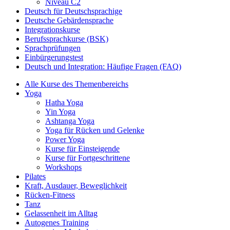
Niveau C2
Deutsch für Deutschsprachige
Deutsche Gebärdensprache
Integrationskurse
Berufssprachkurse (BSK)
Sprachprüfungen
Einbürgerungstest
Deutsch und Integration: Häufige Fragen (FAQ)
Alle Kurse des Themenbereichs
Yoga
Hatha Yoga
Yin Yoga
Ashtanga Yoga
Yoga für Rücken und Gelenke
Power Yoga
Kurse für Einsteigende
Kurse für Fortgeschrittene
Workshops
Pilates
Kraft, Ausdauer, Beweglichkeit
Rücken-Fitness
Tanz
Gelassenheit im Alltag
Autogenes Training