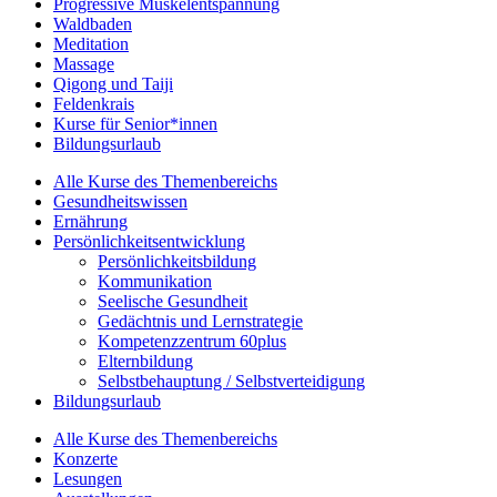
Progressive Muskelentspannung
Waldbaden
Meditation
Massage
Qigong und Taiji
Feldenkrais
Kurse für Senior*innen
Bildungsurlaub
Alle Kurse des Themenbereichs
Gesundheitswissen
Ernährung
Persönlichkeitsentwicklung
Persönlichkeitsbildung
Kommunikation
Seelische Gesundheit
Gedächtnis und Lernstrategie
Kompetenzzentrum 60plus
Elternbildung
Selbstbehauptung / Selbstverteidigung
Bildungsurlaub
Alle Kurse des Themenbereichs
Konzerte
Lesungen