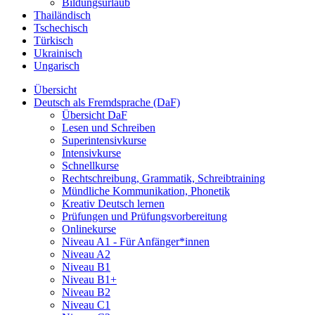
Bildungsurlaub
Thailändisch
Tschechisch
Türkisch
Ukrainisch
Ungarisch
Übersicht
Deutsch als Fremdsprache (DaF)
Übersicht DaF
Lesen und Schreiben
Superintensivkurse
Intensivkurse
Schnellkurse
Rechtschreibung, Grammatik, Schreibtraining
Mündliche Kommunikation, Phonetik
Kreativ Deutsch lernen
Prüfungen und Prüfungsvorbereitung
Onlinekurse
Niveau A1 - Für Anfänger*innen
Niveau A2
Niveau B1
Niveau B1+
Niveau B2
Niveau C1