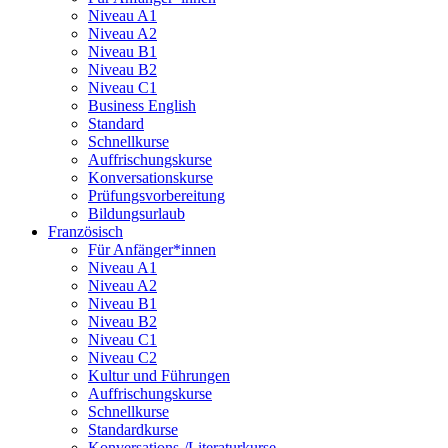
Niveau A1
Niveau A2
Niveau B1
Niveau B2
Niveau C1
Business English
Standard
Schnellkurse
Auffrischungskurse
Konversationskurse
Prüfungsvorbereitung
Bildungsurlaub
Französisch
Für Anfänger*innen
Niveau A1
Niveau A2
Niveau B1
Niveau B2
Niveau C1
Niveau C2
Kultur und Führungen
Auffrischungskurse
Schnellkurse
Standardkurse
Konversations-/Literaturkurse