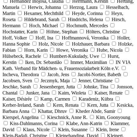
Hernández Inojosa, Claudia
Herrmann, Kerstin
Hertling,
Manuela
Herwix, Johanna
Herzog, Laura
Hesselbach,
Martin
Hexamer, Mechthild
Heyde, Corinna
Heyn,
Roseta
Hildebrand, Sarah
Hindrichs, Helena
Hirsch,
Hermann
Hoch, Michael
Hochmuth, Mercedes
Hochstatter, Karin
Höhne, Stephan
Hölters, Christine
Hoff, Volker
Hoff, Ina
Hoffmannová, Veronika
Holler,
Hanna Sophie
Holz, Nicole
Holzhauer, Barbara
Holzke,
Fabian
Horn, Karin
Howe, Veronika
Hube, Nicola
Hülsebeck, Rachele
Humbert-Kukulady, Uwe
Hurst,
Kerstin
Iken, Dr. Sebastião
Immer, Maximilian
IN VIA
Kath. Verband für Mädchen- u, Frauensozialarbeit Köln e.V.
Incheva, Theodora
Jacob, Jens
Jacobi-Nortier, Babeth
Jacobsen, Sven
Jeczmyk, Maja
Jenner, Christiane
Jeschke, Sarah
Jessenberger, Jutta
Johnke, Tina
Jonsson,
Chantal
Junker, Jana
Kaim, Wioleta
Kaiser, Renate
Kaiser, Désirée
Kamp, Carmen
Karadeniz, Kübra
Kerber-Ireland, Sarah
Kern, Renata
Kern, Jutta
Kesicka,
Barbara Anna
Khattar, Dhruv
Kheder Abde, Samir
Kierspel, Angelina
Kieschnick, Anne R.
Kim, Goonyoung
Kiss-Dahlmanns, Corina
Klabe, Ann-Katrin
Klammer,
David
Klaus, Nicole
Klein, Susanne
Klein, Irene
Klein-Badali, Christine
Kleinehanding, David
Kleinert,