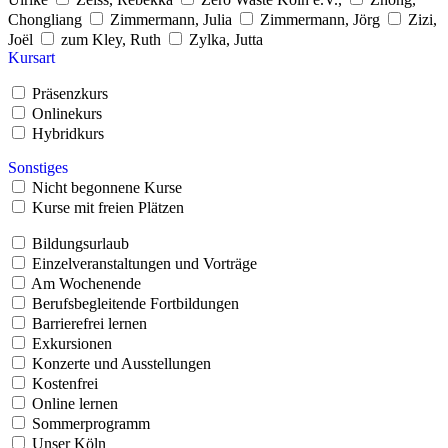
Chongliang
Zimmermann, Julia
Zimmermann, Jörg
Zizi,
Joël
zum Kley, Ruth
Zylka, Jutta
Kursart
Präsenzkurs
Onlinekurs
Hybridkurs
Sonstiges
Nicht begonnene Kurse
Kurse mit freien Plätzen
Bildungsurlaub
Einzelveranstaltungen und Vorträge
Am Wochenende
Berufsbegleitende Fortbildungen
Barrierefrei lernen
Exkursionen
Konzerte und Ausstellungen
Kostenfrei
Online lernen
Sommerprogramm
Unser Köln