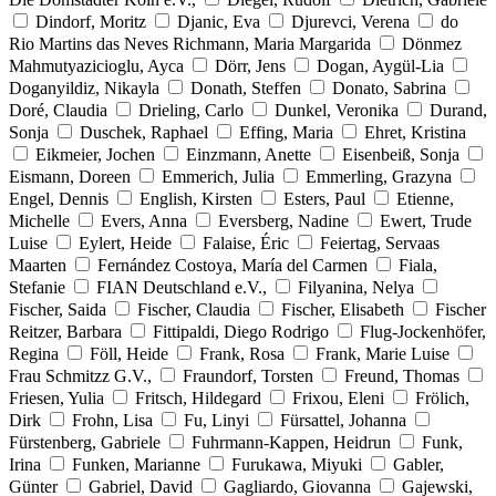
Dindorf, Moritz
Djanic, Eva
Djurevci, Verena
do
Rio Martins das Neves Richmann, Maria Margarida
Dönmez
Mahmutyazicioglu, Ayca
Dörr, Jens
Dogan, Aygül-Lia
Doganyildiz, Nikayla
Donath, Steffen
Donato, Sabrina
Doré, Claudia
Drieling, Carlo
Dunkel, Veronika
Durand,
Sonja
Duschek, Raphael
Effing, Maria
Ehret, Kristina
Eikmeier, Jochen
Einzmann, Anette
Eisenbeiß, Sonja
Eismann, Doreen
Emmerich, Julia
Emmerling, Grazyna
Engel, Dennis
English, Kirsten
Esters, Paul
Etienne,
Michelle
Evers, Anna
Eversberg, Nadine
Ewert, Trude
Luise
Eylert, Heide
Falaise, Éric
Feiertag, Servaas
Maarten
Fernández Costoya, María del Carmen
Fiala,
Stefanie
FIAN Deutschland e.V.,
Filyanina, Nelya
Fischer, Saida
Fischer, Claudia
Fischer, Elisabeth
Fischer
Reitzer, Barbara
Fittipaldi, Diego Rodrigo
Flug-Jockenhöfer,
Regina
Föll, Heide
Frank, Rosa
Frank, Marie Luise
Frau Schmitzz G.V.,
Fraundorf, Torsten
Freund, Thomas
Friesen, Yulia
Fritsch, Hildegard
Frixou, Eleni
Frölich,
Dirk
Frohn, Lisa
Fu, Linyi
Fürsattel, Johanna
Fürstenberg, Gabriele
Fuhrmann-Kappen, Heidrun
Funk,
Irina
Funken, Marianne
Furukawa, Miyuki
Gabler,
Günter
Gabriel, David
Gagliardo, Giovanna
Gajewski,