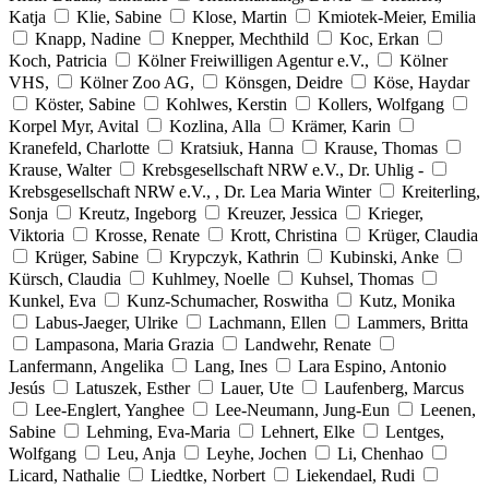
Katja
Klie, Sabine
Klose, Martin
Kmiotek-Meier, Emilia
Knapp, Nadine
Knepper, Mechthild
Koc, Erkan
Koch, Patricia
Kölner Freiwilligen Agentur e.V.,
Kölner
VHS,
Kölner Zoo AG,
Könsgen, Deidre
Köse, Haydar
Köster, Sabine
Kohlwes, Kerstin
Kollers, Wolfgang
Korpel Myr, Avital
Kozlina, Alla
Krämer, Karin
Kranefeld, Charlotte
Kratsiuk, Hanna
Krause, Thomas
Krause, Walter
Krebsgesellschaft NRW e.V., Dr. Uhlig -
Krebsgesellschaft NRW e.V., , Dr. Lea Maria Winter
Kreiterling,
Sonja
Kreutz, Ingeborg
Kreuzer, Jessica
Krieger,
Viktoria
Krosse, Renate
Krott, Christina
Krüger, Claudia
Krüger, Sabine
Krypczyk, Kathrin
Kubinski, Anke
Kürsch, Claudia
Kuhlmey, Noelle
Kuhsel, Thomas
Kunkel, Eva
Kunz-Schumacher, Roswitha
Kutz, Monika
Labus-Jaeger, Ulrike
Lachmann, Ellen
Lammers, Britta
Lampasona, Maria Grazia
Landwehr, Renate
Lanfermann, Angelika
Lang, Ines
Lara Espino, Antonio
Jesús
Latuszek, Esther
Lauer, Ute
Laufenberg, Marcus
Lee-Englert, Yanghee
Lee-Neumann, Jung-Eun
Leenen,
Sabine
Lehming, Eva-Maria
Lehnert, Elke
Lentges,
Wolfgang
Leu, Anja
Leyhe, Jochen
Li, Chenhao
Licard, Nathalie
Liedtke, Norbert
Liekendael, Rudi