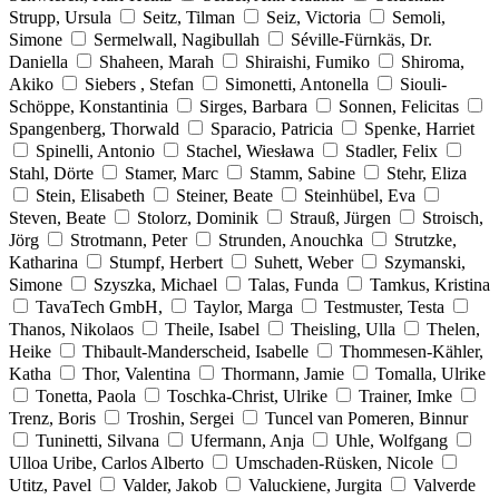
Strupp, Ursula
Seitz, Tilman
Seiz, Victoria
Semoli,
Simone
Sermelwall, Nagibullah
Séville-Fürnkäs, Dr.
Daniella
Shaheen, Marah
Shiraishi, Fumiko
Shiroma,
Akiko
Siebers , Stefan
Simonetti, Antonella
Siouli-
Schöppe, Konstantinia
Sirges, Barbara
Sonnen, Felicitas
Spangenberg, Thorwald
Sparacio, Patricia
Spenke, Harriet
Spinelli, Antonio
Stachel, Wiesława
Stadler, Felix
Stahl, Dörte
Stamer, Marc
Stamm, Sabine
Stehr, Eliza
Stein, Elisabeth
Steiner, Beate
Steinhübel, Eva
Steven, Beate
Stolorz, Dominik
Strauß, Jürgen
Stroisch,
Jörg
Strotmann, Peter
Strunden, Anouchka
Strutzke,
Katharina
Stumpf, Herbert
Suhett, Weber
Szymanski,
Simone
Szyszka, Michael
Talas, Funda
Tamkus, Kristina
TavaTech GmbH,
Taylor, Marga
Testmuster, Testa
Thanos, Nikolaos
Theile, Isabel
Theisling, Ulla
Thelen,
Heike
Thibault-Manderscheid, Isabelle
Thommesen-Kähler,
Katha
Thor, Valentina
Thormann, Jamie
Tomalla, Ulrike
Tonetta, Paola
Toschka-Christ, Ulrike
Trainer, Imke
Trenz, Boris
Troshin, Sergei
Tuncel van Pomeren, Binnur
Tuninetti, Silvana
Ufermann, Anja
Uhle, Wolfgang
Ulloa Uribe, Carlos Alberto
Umschaden-Rüsken, Nicole
Utitz, Pavel
Valder, Jakob
Valuckiene, Jurgita
Valverde