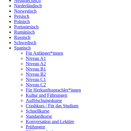
Neugriechisch
Niederländisch
Norwegisch
Persisch
Polnisch
Portugiesisch
Rumänisch
Russisch
Schwedisch
Spanisch
Für Anfänger*innen
Niveau A1
Niveau A2
Niveau B1
Niveau B2
Niveau C1
Niveau C2
Für Herkunftssprachler*innen
Kultur und Führungen
Auffrischungskurse
Crashkurs / Für das Studium
Schnellkurse
Standardkurse
Konversation und Lektüre
Prüfungen