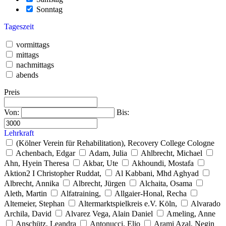
Sonntag
Tageszeit
vormittags
mittags
nachmittags
abends
Preis
Von:
Bis:
Lehrkraft
(Kölner Verein für Rehabilitation), Recovery College Cologne
Achenbach, Edgar
Adam, Julia
Ahlbrecht, Michael
Ahn, Hyein Theresa
Akbar, Ute
Akhoundi, Mostafa
Aktion2 I Christopher Ruddat,
Al Kabbani, Mhd Aghyad
Albrecht, Annika
Albrecht, Jürgen
Alchaita, Osama
Aleth, Martin
Alfatraining,
Allgaier-Honal, Recha
Altemeier, Stephan
Altermarktspielkreis e.V. Köln,
Alvarado
Archila, David
Alvarez Vega, Alain Daniel
Ameling, Anne
Anschütz, Leandra
Antonucci, Elio
Arami Azal, Negin