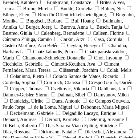
Brendel, Kathleen
Brinkmann, Constanze
Brites-Alves,
Telma
Bruno, Mirella
Budde, Cornelia
Bühler, Nils
Bünger, Ellen
Büro für Öffentlichkeitsbeteiligung,
Bugdahn,
Monika
Buggisch, Barbara
Bui, Hoang
Bullmahn,
Annika
Burger, Joerg
Burova, Anna
Busch, Tanja
Bustreo, Giulia
Calenberg, Bernadette
Calleen, Florine
Cárcamo Zúñiga, Camilo
Carkin, Arzu
Caso, Cordula
Castelo Martínez, Ana Belén
Ceylan, Hüseyin
Chandna,
Harbans L.
Chatzikaloudis, Petros
Chatziparaskevaidou,
Maria
Chiancone-Schneider, Donatella
Choi, Inyoung
Cicchiello, Gabriella
Cimiotti-Keuthen, Ava
Climent
Fernández, Maria Teresa
Clüsserath, Joachim
Colak, Melis
Colaninno, Pietro
Corado Santos de Matos, Ricardo
Cordella, Sophia
Cordroch, Clarissa
Crespo García, Darién
Cüpper, Thomas
Cvetkovic, Viktoria
Dahlhaus, Jan
Dahmer-Geisler, Sigrun
Dalman, Sibel
Damyanov, Milen
Danielzig, Ulrike
Danz, Antonie
de Campos Gouveia,
Paulo Jorge
de la Loma, Miguel
Debonnet, Maria Miguel
Deckelmann, Gabriele
Delgadillo Lacayo, Enrique
Demant, Andreas
Derbort, Kornelia
Detering, Susanne
Di Bella, Roberto
Dias Saraiva Viana Epting, Shirleide
Díaz, Rossana
Dickmann, Natalie
Dickschat, Alexandra
Die Domstädter Köln e.V.,
Diegel, Rudolf
Dietrich, Gabriele