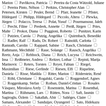
Marion
Pavlikova, Patricia
Pereira da Costa Wätzold, Juliane
Pereira Pinto, Nélson
Perkins, Christopher Alan
Petersen, Kirsten
Peuler, Bernd
Pfarr, Jeanette
Pfister,
Hildegard
Philipp, Hildegard
Piccolo, Altera
Plewka,
Jürgen
Polacco, Teresa
Polat, Yusuf
Pourmansour, Jaleh
Precht, Filine
Predeek, Annette
Preiß, Jürgen
Pries,
Malte
Prokot, Diana
Puggioni, Roberto
Punitzer, Karin
Putzien, Carola
Putzig, Angelika
Quirmbach, Benedikt
Radler, Ralf
Radu, Dr. Robert
Rainoldi, Carlotta
Ramrath, Carolin
Rappard, Sabine
Rasch, Christiane
Rathmann, Mechthild
Raue, Solange
Rausch, Angelika
Reetz, Anja
Rehbock, Diana
Reich, Lucyna
Reichwein,
Insa
Reißmeier, Andrea
Reitzer, Lothar
Repisti, Marija
Marinovic
Reters, Torsten
Reyer, Fabian
Riegel,
Maximilian
Riese, Gerlinde
Riesen, Elfi
Riquelme,
Daniela
Risse, Matilda
Ritter, Marion
Röderstein, René
Röhl, Christiane
Rogalski, Carola
Roggendorf, Agnes
Roggenkamp, Stefan
Roiban, Daniel-Cristian
Rosales
Vásquez, Miroslava Arely
Rosenstein, Marina
Rosenthal,
Martina
Rühmann, Lars
Rütten, Nora
Saft, Jasmin
Sagiroglu, Özlem
Sakallah, Abir
Salièges, Claire
Samans, Alexander
Sanduijav, Oyungerel
Sato, Hidekazu