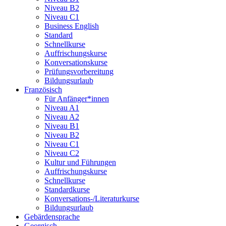
Niveau B2
Niveau C1
Business English
Standard
Schnellkurse
Auffrischungskurse
Konversationskurse
Prüfungsvorbereitung
Bildungsurlaub
Französisch
Für Anfänger*innen
Niveau A1
Niveau A2
Niveau B1
Niveau B2
Niveau C1
Niveau C2
Kultur und Führungen
Auffrischungskurse
Schnellkurse
Standardkurse
Konversations-/Literaturkurse
Bildungsurlaub
Gebärdensprache
Georgisch