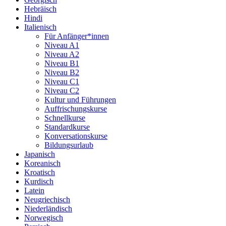
Hebräisch
Hindi
Italienisch
Für Anfänger*innen
Niveau A1
Niveau A2
Niveau B1
Niveau B2
Niveau C1
Niveau C2
Kultur und Führungen
Auffrischungskurse
Schnellkurse
Standardkurse
Konversationskurse
Bildungsurlaub
Japanisch
Koreanisch
Kroatisch
Kurdisch
Latein
Neugriechisch
Niederländisch
Norwegisch