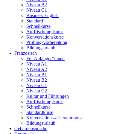
Niveau B2
Niveau C1
Business English
Standard
Schnellkurse
Auffrischungskurse
Konversationskurse
Prüfungsvorbereitung
Bildungsurlaub
Französisch
Für Anfänger*innen
Niveau A1
Niveau A2
Niveau B1
Niveau B2
Niveau C1
Niveau C2
Kultur und Führungen
Auffrischungskurse
Schnellkurse
Standardkurse
Konversations-/Literaturkurse
Bildungsurlaub
Gebärdensprache
Georgisch