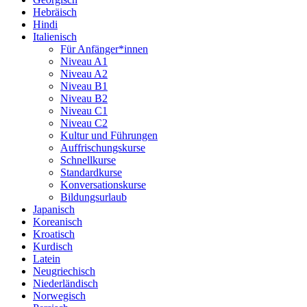
Hebräisch
Hindi
Italienisch
Für Anfänger*innen
Niveau A1
Niveau A2
Niveau B1
Niveau B2
Niveau C1
Niveau C2
Kultur und Führungen
Auffrischungskurse
Schnellkurse
Standardkurse
Konversationskurse
Bildungsurlaub
Japanisch
Koreanisch
Kroatisch
Kurdisch
Latein
Neugriechisch
Niederländisch
Norwegisch