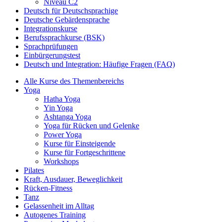
Niveau C2
Deutsch für Deutschsprachige
Deutsche Gebärdensprache
Integrationskurse
Berufssprachkurse (BSK)
Sprachprüfungen
Einbürgerungstest
Deutsch und Integration: Häufige Fragen (FAQ)
Alle Kurse des Themenbereichs
Yoga
Hatha Yoga
Yin Yoga
Ashtanga Yoga
Yoga für Rücken und Gelenke
Power Yoga
Kurse für Einsteigende
Kurse für Fortgeschrittene
Workshops
Pilates
Kraft, Ausdauer, Beweglichkeit
Rücken-Fitness
Tanz
Gelassenheit im Alltag
Autogenes Training