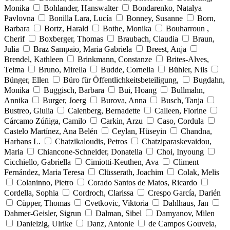
Monika
Bohlander, Hanswalter
Bondarenko, Natalya
Pavlovna
Bonilla Lara, Lucía
Bonney, Susanne
Born,
Barbara
Bortz, Harald
Bothe, Monika
Bouharroun ,
Cherif
Boxberger, Thomas
Braubach, Claudia
Braun,
Julia
Braz Sampaio, Maria Gabriela
Breest, Anja
Brendel, Kathleen
Brinkmann, Constanze
Brites-Alves,
Telma
Bruno, Mirella
Budde, Cornelia
Bühler, Nils
Bünger, Ellen
Büro für Öffentlichkeitsbeteiligung,
Bugdahn,
Monika
Buggisch, Barbara
Bui, Hoang
Bullmahn,
Annika
Burger, Joerg
Burova, Anna
Busch, Tanja
Bustreo, Giulia
Calenberg, Bernadette
Calleen, Florine
Cárcamo Zúñiga, Camilo
Carkin, Arzu
Caso, Cordula
Castelo Martínez, Ana Belén
Ceylan, Hüseyin
Chandna,
Harbans L.
Chatzikaloudis, Petros
Chatziparaskevaidou,
Maria
Chiancone-Schneider, Donatella
Choi, Inyoung
Cicchiello, Gabriella
Cimiotti-Keuthen, Ava
Climent
Fernández, Maria Teresa
Clüsserath, Joachim
Colak, Melis
Colaninno, Pietro
Corado Santos de Matos, Ricardo
Cordella, Sophia
Cordroch, Clarissa
Crespo García, Darién
Cüpper, Thomas
Cvetkovic, Viktoria
Dahlhaus, Jan
Dahmer-Geisler, Sigrun
Dalman, Sibel
Damyanov, Milen
Danielzig, Ulrike
Danz, Antonie
de Campos Gouveia,