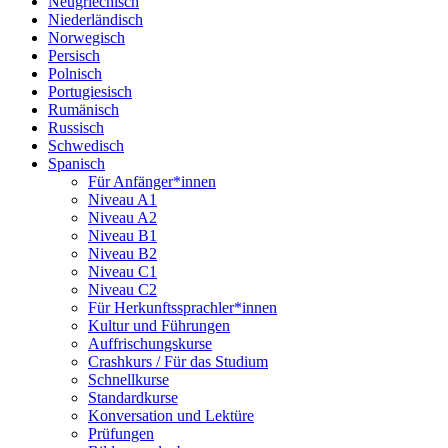
Neugriechisch
Niederländisch
Norwegisch
Persisch
Polnisch
Portugiesisch
Rumänisch
Russisch
Schwedisch
Spanisch
Für Anfänger*innen
Niveau A1
Niveau A2
Niveau B1
Niveau B2
Niveau C1
Niveau C2
Für Herkunftssprachler*innen
Kultur und Führungen
Auffrischungskurse
Crashkurs / Für das Studium
Schnellkurse
Standardkurse
Konversation und Lektüre
Prüfungen