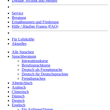
Digitale Technik und Medien
Service
Beratung
Ermäßigungen und Förderung
Hilfe / Häufige Fragen (FAQ)
Für Lehrkräfte
Aktuelles
Alle Sprachen
Sprachberatung
Integrationskurse
Berufssprachkurse
Deutsch als Fremdsprache
Deutsch für Deutschsprachige
Fremdsprachen
Altgriechisch
Arabisch
Chinesisch
Dänisch
Deutsch
Englisch
Für Anfänger*innen