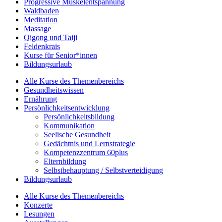
Progressive Muskelentspannung
Waldbaden
Meditation
Massage
Qigong und Taiji
Feldenkrais
Kurse für Senior*innen
Bildungsurlaub
Alle Kurse des Themenbereichs
Gesundheitswissen
Ernährung
Persönlichkeitsentwicklung
Persönlichkeitsbildung
Kommunikation
Seelische Gesundheit
Gedächtnis und Lernstrategie
Kompetenzzentrum 60plus
Elternbildung
Selbstbehauptung / Selbstverteidigung
Bildungsurlaub
Alle Kurse des Themenbereichs
Konzerte
Lesungen