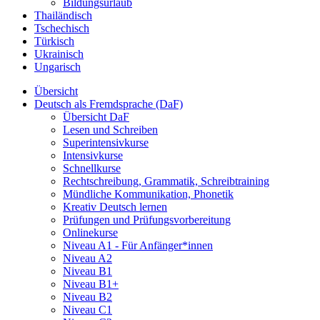
Bildungsurlaub
Thailändisch
Tschechisch
Türkisch
Ukrainisch
Ungarisch
Übersicht
Deutsch als Fremdsprache (DaF)
Übersicht DaF
Lesen und Schreiben
Superintensivkurse
Intensivkurse
Schnellkurse
Rechtschreibung, Grammatik, Schreibtraining
Mündliche Kommunikation, Phonetik
Kreativ Deutsch lernen
Prüfungen und Prüfungsvorbereitung
Onlinekurse
Niveau A1 - Für Anfänger*innen
Niveau A2
Niveau B1
Niveau B1+
Niveau B2
Niveau C1