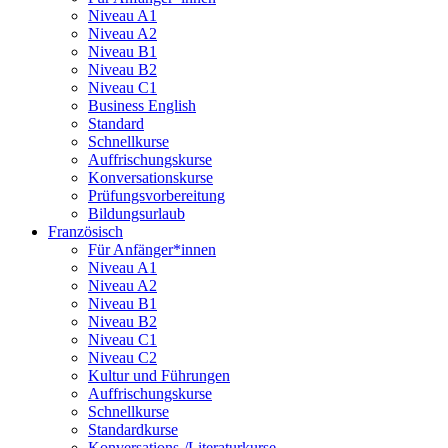
Niveau A1
Niveau A2
Niveau B1
Niveau B2
Niveau C1
Business English
Standard
Schnellkurse
Auffrischungskurse
Konversationskurse
Prüfungsvorbereitung
Bildungsurlaub
Französisch
Für Anfänger*innen
Niveau A1
Niveau A2
Niveau B1
Niveau B2
Niveau C1
Niveau C2
Kultur und Führungen
Auffrischungskurse
Schnellkurse
Standardkurse
Konversations-/Literaturkurse