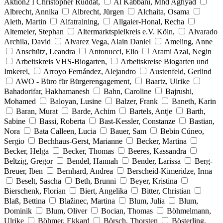
Aktion2 I Christopher Ruddat,
Al Kabbani, Mhd Aghyad
Albrecht, Annika
Albrecht, Jürgen
Alchaita, Osama
Aleth, Martin
Alfatraining,
Allgaier-Honal, Recha
Altemeier, Stephan
Altermarktspielkreis e.V. Köln,
Alvarado
Archila, David
Alvarez Vega, Alain Daniel
Ameling, Anne
Anschütz, Leandra
Antonucci, Elio
Arami Azal, Negin
Arbeitskreis VHS-Biogarten,
Arbeitskreise Biogarten und
Imkerei,
Arroyo Fernández, Alejandro
Austenfeld, Gerlind
AWO - Büro für Bürgerengagement,
Baartz, Ulrike
Bahadorifar, Hakhamanesh
Bahn, Caroline
Bajrushi,
Mohamed
Baloyan, Lusine
Balzer, Frank
Baneth, Karin
Baran, Murat
Barde, Achim
Bartels, Antje
Barth,
Sabine
Bassi, Roberta
Bast-Kessler, Constanze
Bastian,
Nora
Bata Calleen, Lucia
Bauer, Sam
Bebin Cúneo,
Sergio
Bechhaus-Gerst, Marianne
Becker, Martina
Becker, Helga
Becker, Thomas
Beeres, Kassandra
Beltzig, Gregor
Bendel, Hannah
Bender, Larissa
Berg-
Breuer, Iben
Bernhard, Andrea
Berscheid-Kimeridze, Irma
Beselt, Sascha
Beth, Brunni
Beyer, Kristina
Bierschenk, Florian
Biert, Angelika
Bitter, Christian
Blaß, Bettina
Blažinec, Martina
Blum, Julia
Blum,
Dominik
Blum, Oliver
Bocian, Thomas
Böhmelmann,
Ulrike
Böhmer, Ekkard
Börsch, Thorsten
Bösterling,