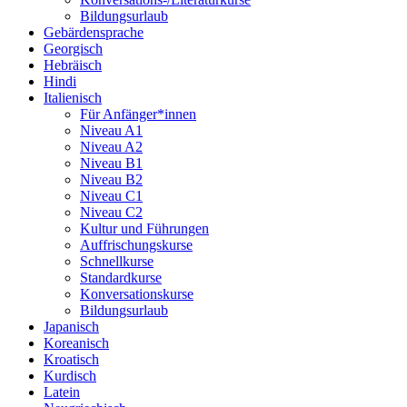
Bildungsurlaub
Gebärdensprache
Georgisch
Hebräisch
Hindi
Italienisch
Für Anfänger*innen
Niveau A1
Niveau A2
Niveau B1
Niveau B2
Niveau C1
Niveau C2
Kultur und Führungen
Auffrischungskurse
Schnellkurse
Standardkurse
Konversationskurse
Bildungsurlaub
Japanisch
Koreanisch
Kroatisch
Kurdisch
Latein