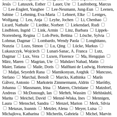
Jesús
Latuszek, Esther
Lauer, Ute
Laufenberg, Marcus
Lee-Englert, Yanghee
Lee-Neumann, Jung-Eun
Leenen,
Sabine
Lehming, Eva-Maria
Lehnert, Elke
Lentges,
Wolfgang
Leu, Anja
Leyhe, Jochen
Li, Chenhao
Licard, Nathalie
Liedtke, Norbert
Liekendael, Rudi
Lindblom, Ingrid
Link, Armin
Linz, Barbara
Lippek-
Norrenberg, Regina
Lob-Preis, Bettina
Lösche, Sylvia
Lohmar, Dagmar
Lombardo, Wendy Paola
Longhitano,
Nunzia
Lozo, Simon
Lu, Qing
Lücke, Markus
Lukaszczyk, Wojciech
Lunari-Sanac, A. Franca
Lutz,
Dagmar
Lux, Vera
Luxen, Florence
Ma, Hengqian
März, Maren
Magrian, Ute
Mahdavi Nahad, Matin
Maier, Tatiana
Maile, Doris
Malfitani de Ludwig, Hortensia
Maljai, Seyedeh Rana
Mamikonyan, Astghik
Mancuso,
Stefano
Marchal, Benoît
Marcks, Kathinka
Marín
Gálvez, Antonio
Markstein Zimmermann, Aldrin
Maróthy,
Johanna
Massmann, Irina
Matern, Christiane
Matzdorf,
Andreas
McDonough, Ian
Mefteh, Wassim
Mehlstäubl,
Marita
Meichel, David
Menné-Wiska, Ines
Mennigen,
Laura
Menschel, Sandra
Menzel, Marion
Merk, Silvia
Metaxas, Ioannis
Metzler, Alena
Meyer, Luisa
Michajlova, Katharina
Micheelis, Gabriela
Michel, Marvin