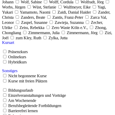
Johann
Wolf, Sabine
Wolff, Cordula
Wolfradt, Jörg
Worbs, Jürgen
Wüst, Stefanie
Wulfmeyer, Eike
Yagi,
Yukari
Yamamoto, Naomi
Zaidi, Danial Haider
Zander,
Christa
Zanders, Beate
Zantis, Franz-Peter
Zarca Val,
Leonor
Zaspel, Susanne
Zawieja, Suzanna
Zecher,
Ulrike
Zeiss, Rebekka
Zero Waste Köln e.V.,
Zhong,
Chongliang
Zimmermann, Julia
Zimmermann, Jörg
Zizi,
Joël
zum Kley, Ruth
Zylka, Jutta
Kursart
Präsenzkurs
Onlinekurs
Hybridkurs
Sonstiges
Nicht begonnene Kurse
Kurse mit freien Plätzen
Bildungsurlaub
Einzelveranstaltungen und Vorträge
Am Wochenende
Berufsbegleitende Fortbildungen
Barrierefrei lernen