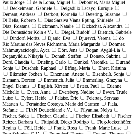
Paulo Jorge
de la Loma, Miguel
Debonnet, Maria Miguel
Deckelmann, Gabriele
Delgadillo Lacayo, Enrique
Demant, Andreas
Derbort, Kornelia
Detering, Susanne
Di Bella, Roberto
Dias Saraiva Viana Epting, Shirleide
Díaz, Rossana
Dickmann, Natalie
Dickschat, Alexandra
Die Domstädter Köln e.V.,
Diegel, Rudolf
Dietrich, Gabriele
Dindorf, Moritz
Djanic, Eva
Djurevci, Verena
do
Rio Martins das Neves Richmann, Maria Margarida
Dönmez
Mahmutyazicioglu, Ayca
Dörr, Jens
Dogan, Aygül-Lia
Doganyildiz, Nikayla
Donath, Steffen
Donato, Sabrina
Doré, Claudia
Drieling, Carlo
Dunkel, Veronika
Durand,
Sonja
Duschek, Raphael
Effing, Maria
Ehret, Kristina
Eikmeier, Jochen
Einzmann, Anette
Eisenbeiß, Sonja
Eismann, Doreen
Emmerich, Julia
Emmerling, Grazyna
Engel, Dennis
English, Kirsten
Esters, Paul
Etienne,
Michelle
Evers, Anna
Eversberg, Nadine
Ewert, Trude
Luise
Eylert, Heide
Falaise, Éric
Feiertag, Servaas
Maarten
Fernández Costoya, María del Carmen
Fiala,
Stefanie
FIAN Deutschland e.V.,
Filyanina, Nelya
Fischer, Saida
Fischer, Claudia
Fischer, Elisabeth
Fischer
Reitzer, Barbara
Fittipaldi, Diego Rodrigo
Flug-Jockenhöfer,
Regina
Föll, Heide
Frank, Rosa
Frank, Marie Luise
Frau Schmitzz G.V.,
Fraundorf, Torsten
Freund, Thomas