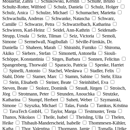
Molaiefar, Zahra
Schukowski, Kerstin
Schulte, Bruno
Schultz-Rotter, Wilfried
Schulz, Daniela
Schulz, Holger
Schulz, Anica
Schulze, Michael
Schumacher, Marietta
Schwachulla, Andreas
Schwanke, Natascha
Schwarz,
Camille
Schwarze, Petra
Schwarzelbach, Katharina
Schwieren, Karl-Heinz
Seidel, Ann-Kathrin
Seidenath-
Strupp, Ursula
Seitz, Tilman
Seiz, Victoria
Semoli,
Simone
Sermelwall, Nagibullah
Séville-Fürnkäs, Dr.
Daniella
Shaheen, Marah
Shiraishi, Fumiko
Shiroma,
Akiko
Siebers , Stefan
Simonetti, Antonella
Siouli-
Schöppe, Konstantinia
Sirges, Barbara
Sonnen, Felicitas
Spangenberg, Thorwald
Sparacio, Patricia
Spenke, Harriet
Spinelli, Antonio
Stachel, Wiesława
Stadler, Felix
Stahl, Dörte
Stamer, Marc
Stamm, Sabine
Stehr, Eliza
Stein, Elisabeth
Steiner, Beate
Steinhübel, Eva
Steven, Beate
Stolorz, Dominik
Strauß, Jürgen
Stroisch,
Jörg
Strotmann, Peter
Strunden, Anouchka
Strutzke,
Katharina
Stumpf, Herbert
Suhett, Weber
Szymanski,
Simone
Szyszka, Michael
Talas, Funda
Tamkus, Kristina
TavaTech GmbH,
Taylor, Marga
Testmuster, Testa
Thanos, Nikolaos
Theile, Isabel
Theisling, Ulla
Thelen,
Heike
Thibault-Manderscheid, Isabelle
Thommesen-Kähler,
Katha
Thor, Valentina
Thormann, Jamie
Tomalla, Ulrike