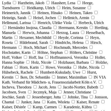
Lydia
Harzheim, Jakob
Hausherr, Lena
Heege,
Tsendsuren
Heidkamp, Ulrich
Heim, Susanne
Heimerich, Jannik
Heinen, Hinako
Heinen, Takeo
Heinrigs, Sarah
Heisel, Jochen
Hellmich, Armin
Hellmund, Larissa
Henrich, Ulrike Viola
Herbeck, Ulrich
Hernández Inojosa, Claudia
Herrmann, Kerstin
Hertling,
Manuela
Herwix, Johanna
Herzog, Laura
Hesselbach,
Martin
Hexamer, Mechthild
Heyde, Corinna
Heyn,
Roseta
Hildebrand, Sarah
Hindrichs, Helena
Hirsch,
Hermann
Hoch, Michael
Hochmuth, Mercedes
Hochstatter, Karin
Höhne, Stephan
Hölters, Christine
Hoff, Volker
Hoff, Ina
Hoffmannová, Veronika
Holler,
Hanna Sophie
Holz, Nicole
Holzhauer, Barbara
Holzke,
Fabian
Horn, Karin
Howe, Veronika
Hube, Nicola
Hülsebeck, Rachele
Humbert-Kukulady, Uwe
Hurst,
Kerstin
Iken, Dr. Sebastião
Immer, Maximilian
IN VIA
Kath. Verband für Mädchen- u, Frauensozialarbeit Köln e.V.
Incheva, Theodora
Jacob, Jens
Jacobi-Nortier, Babeth
Jacobsen, Sven
Jeczmyk, Maja
Jenner, Christiane
Jeschke, Sarah
Jessenberger, Jutta
Johnke, Tina
Jonsson,
Chantal
Junker, Jana
Kaim, Wioleta
Kaiser, Renate
Kaiser, Désirée
Kamp, Carmen
Karadeniz, Kübra