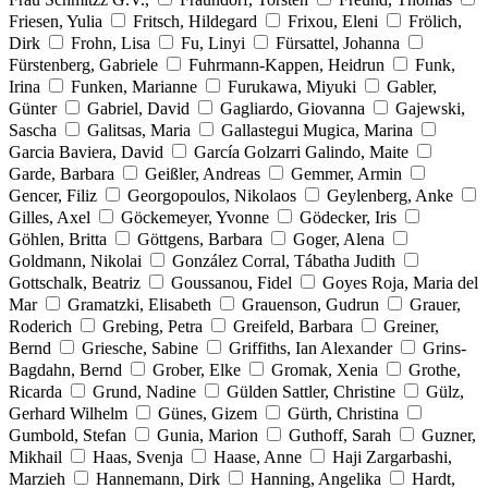
Friesen, Yulia
Fritsch, Hildegard
Frixou, Eleni
Frölich,
Dirk
Frohn, Lisa
Fu, Linyi
Fürsattel, Johanna
Fürstenberg, Gabriele
Fuhrmann-Kappen, Heidrun
Funk,
Irina
Funken, Marianne
Furukawa, Miyuki
Gabler,
Günter
Gabriel, David
Gagliardo, Giovanna
Gajewski,
Sascha
Galitsas, Maria
Gallastegui Mugica, Marina
Garcia Baviera, David
García Golzarri Galindo, Maite
Garde, Barbara
Geißler, Andreas
Gemmer, Armin
Gencer, Filiz
Georgopoulos, Nikolaos
Geylenberg, Anke
Gilles, Axel
Göckemeyer, Yvonne
Gödecker, Iris
Göhlen, Britta
Göttgens, Barbara
Goger, Alena
Goldmann, Nikolai
González Corral, Tábatha Judith
Gottschalk, Beatriz
Goussanou, Fidel
Goyes Roja, Maria del
Mar
Gramatzki, Elisabeth
Grauenson, Gudrun
Grauer,
Roderich
Grebing, Petra
Greifeld, Barbara
Greiner,
Bernd
Griesche, Sabine
Griffiths, Ian Alexander
Grins-
Bagdahn, Bernd
Grober, Elke
Gromak, Xenia
Grothe,
Ricarda
Grund, Nadine
Gülden Sattler, Christine
Gülz,
Gerhard Wilhelm
Günes, Gizem
Gürth, Christina
Gumbold, Stefan
Gunia, Marion
Guthoff, Sarah
Guzner,
Mikhail
Haas, Svenja
Haase, Anne
Haji Zargarbashi,
Marzieh
Hannemann, Dirk
Hanning, Angelika
Hardt,