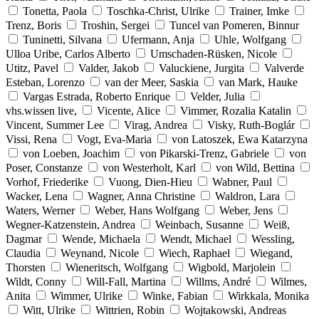
Tonetta, Paola
Toschka-Christ, Ulrike
Trainer, Imke
Trenz, Boris
Troshin, Sergei
Tuncel van Pomeren, Binnur
Tuninetti, Silvana
Ufermann, Anja
Uhle, Wolfgang
Ulloa Uribe, Carlos Alberto
Umschaden-Rüsken, Nicole
Utitz, Pavel
Valder, Jakob
Valuckiene, Jurgita
Valverde
Esteban, Lorenzo
van der Meer, Saskia
van Mark, Hauke
Vargas Estrada, Roberto Enrique
Velder, Julia
vhs.wissen live,
Vicente, Alice
Vimmer, Rozalia Katalin
Vincent, Summer Lee
Virag, Andrea
Visky, Ruth-Boglár
Vissi, Rena
Vogt, Eva-Maria
von Latoszek, Ewa Katarzyna
von Loeben, Joachim
von Pikarski-Trenz, Gabriele
von
Poser, Constanze
von Westerholt, Karl
von Wild, Bettina
Vorhof, Friederike
Vuong, Dien-Hieu
Wabner, Paul
Wacker, Lena
Wagner, Anna Christine
Waldron, Lara
Waters, Werner
Weber, Hans Wolfgang
Weber, Jens
Wegner-Katzenstein, Andrea
Weinbach, Susanne
Weiß,
Dagmar
Wende, Michaela
Wendt, Michael
Wessling,
Claudia
Weynand, Nicole
Wiech, Raphael
Wiegand,
Thorsten
Wieneritsch, Wolfgang
Wigbold, Marjolein
Wildt, Conny
Will-Fall, Martina
Willms, André
Wilmes,
Anita
Wimmer, Ulrike
Winke, Fabian
Wirkkala, Monika
Witt, Ulrike
Wittrien, Robin
Wojtakowski, Andreas