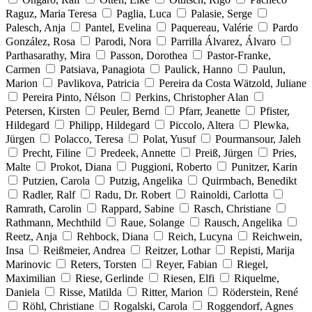
Raguz, Maria Teresa
Paglia, Luca
Palasie, Serge
Palesch, Anja
Pantel, Evelina
Paquereau, Valérie
Pardo
González, Rosa
Parodi, Nora
Parrilla Álvarez, Álvaro
Parthasarathy, Mira
Passon, Dorothea
Pastor-Franke,
Carmen
Patsiava, Panagiota
Paulick, Hanno
Paulun,
Marion
Pavlikova, Patricia
Pereira da Costa Wätzold, Juliane
Pereira Pinto, Nélson
Perkins, Christopher Alan
Petersen, Kirsten
Peuler, Bernd
Pfarr, Jeanette
Pfister,
Hildegard
Philipp, Hildegard
Piccolo, Altera
Plewka,
Jürgen
Polacco, Teresa
Polat, Yusuf
Pourmansour, Jaleh
Precht, Filine
Predeek, Annette
Preiß, Jürgen
Pries,
Malte
Prokot, Diana
Puggioni, Roberto
Punitzer, Karin
Putzien, Carola
Putzig, Angelika
Quirmbach, Benedikt
Radler, Ralf
Radu, Dr. Robert
Rainoldi, Carlotta
Ramrath, Carolin
Rappard, Sabine
Rasch, Christiane
Rathmann, Mechthild
Raue, Solange
Rausch, Angelika
Reetz, Anja
Rehbock, Diana
Reich, Lucyna
Reichwein,
Insa
Reißmeier, Andrea
Reitzer, Lothar
Repisti, Marija
Marinovic
Reters, Torsten
Reyer, Fabian
Riegel,
Maximilian
Riese, Gerlinde
Riesen, Elfi
Riquelme,
Daniela
Risse, Matilda
Ritter, Marion
Röderstein, René
Röhl, Christiane
Rogalski, Carola
Roggendorf, Agnes