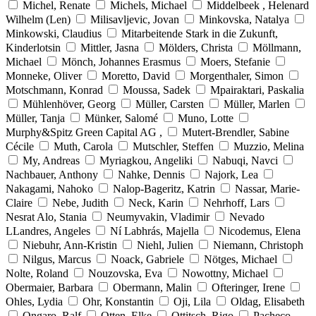
Michel, Renate
Michels, Michael
Middelbeek , Helenard
Wilhelm (Len)
Milisavljevic, Jovan
Minkovska, Natalya
Minkowski, Claudius
Mitarbeitende Stark in die Zukunft,
Kinderlotsin
Mittler, Jasna
Mölders, Christa
Möllmann,
Michael
Mönch, Johannes Erasmus
Moers, Stefanie
Monneke, Oliver
Moretto, David
Morgenthaler, Simon
Motschmann, Konrad
Moussa, Sadek
Mpairaktari, Paskalia
Mühlenhöver, Georg
Müller, Carsten
Müller, Marlen
Müller, Tanja
Münker, Salomé
Muno, Lotte
Murphy&Spitz Green Capital AG ,
Mutert-Brendler, Sabine
Cécile
Muth, Carola
Mutschler, Steffen
Muzzio, Melina
My, Andreas
Myriagkou, Angeliki
Nabuqi, Navci
Nachbauer, Anthony
Nahke, Dennis
Najork, Lea
Nakagami, Nahoko
Nalop-Bageritz, Katrin
Nassar, Marie-
Claire
Nebe, Judith
Neck, Karin
Nehrhoff, Lars
Nesrat Alo, Stania
Neumyvakin, Vladimir
Nevado
LLandres, Angeles
Ní Labhrás, Majella
Nicodemus, Elena
Niebuhr, Ann-Kristin
Niehl, Julien
Niemann, Christoph
Nilgus, Marcus
Noack, Gabriele
Nötges, Michael
Nolte, Roland
Nouzovska, Eva
Nowottny, Michael
Obermaier, Barbara
Obermann, Malin
Ofteringer, Irene
Ohles, Lydia
Ohr, Konstantin
Oji, Lila
Oldag, Elisabeth
Ongaro, Ralf
Otten, Elke
Ottitsch, Rigo
Pacheco