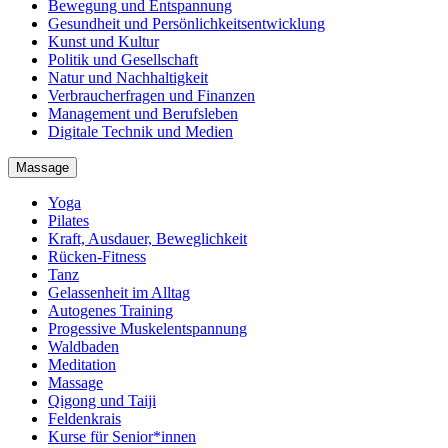
Bewegung und Entspannung
Gesundheit und Persönlichkeitsentwicklung
Kunst und Kultur
Politik und Gesellschaft
Natur und Nachhaltigkeit
Verbraucherfragen und Finanzen
Management und Berufsleben
Digitale Technik und Medien
Massage
Yoga
Pilates
Kraft, Ausdauer, Beweglichkeit
Rücken-Fitness
Tanz
Gelassenheit im Alltag
Autogenes Training
Progessive Muskelentspannung
Waldbaden
Meditation
Massage
Qigong und Taiji
Feldenkrais
Kurse für Senior*innen