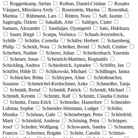
Roggenkamp, Stefan
Roiban, Daniel-Cristian
Rosales
Vásquez, Miroslava Arely
Rosenstein, Marina
Rosenthal,
Martina
Rühmann, Lars
Rütten, Nora
Saft, Jasmin
Sagiroglu, Özlem
Sakallah, Abir
Salièges, Claire
Samans, Alexander
Sanduijav, Oyungerel
Sato, Hidekazu
Sauer, Birgit
Scarpa, Verónica
Schaab-Jerzembeck,
Sybille
Schäfer, Cornelia
Schäfer, Herbert
Scharnberg,
Philip
Scheidt, Nora
Schelker, Bernd
Schell, Cristine
Scherben, Nadine
Scherer, Julian
Scherkenbach, Yasemin
Scheuer, Jonas
Scheurich-Martinez, Reginaldo
Schickling, Andrea
Schiederich, Apiradee
Schiffer, Jan
Schiffer, Hilde D.
Schikowski, Michael
Schillinger, Janna
Schleicher, Britta
Schleypen, Aline
Schloßmacher,
Susanne
Schmeichel-Kreitschmer, Anke
Schmeißer, Tanja
Schmidt, Bernd
Schmidt, Patrick
Schmidt, Michael
Schmidt, Kerstin
Schmitz, Ralf
Schmitz, Claudia Cristina
Schmitz, Franz-Erich
Schmolke, Hannelore
Schneider-
Lohmar, Sophie
Schneider-Störmann, Ludger
Schöler,
Monika
Schönau, Gabi
Schöneberger, Petra
Schönfeld,
Marit
Schönfeld, Andreas
Schöning, Petra
Schöpper,
Josef
Scholter, Wolfgang
Schowanek, Sandra
Schramm,
Frances
Schreiner, Brigitte
Schütz, Carolin
Schütze-