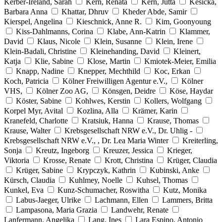
Kerber-Ireland, Sarah
Kern, Renata
Kern, Jutta
Kesicka,
Barbara Anna
Khattar, Dhruv
Kheder Abde, Samir
Kierspel, Angelina
Kieschnick, Anne R.
Kim, Goonyoung
Kiss-Dahlmanns, Corina
Klabe, Ann-Katrin
Klammer,
David
Klaus, Nicole
Klein, Susanne
Klein, Irene
Klein-Badali, Christine
Kleinehanding, David
Kleinert,
Katja
Klie, Sabine
Klose, Martin
Kmiotek-Meier, Emilia
Knapp, Nadine
Knepper, Mechthild
Koc, Erkan
Koch, Patricia
Kölner Freiwilligen Agentur e.V.,
Kölner
VHS,
Kölner Zoo AG,
Könsgen, Deidre
Köse, Haydar
Köster, Sabine
Kohlwes, Kerstin
Kollers, Wolfgang
Korpel Myr, Avital
Kozlina, Alla
Krämer, Karin
Kranefeld, Charlotte
Kratsiuk, Hanna
Krause, Thomas
Krause, Walter
Krebsgesellschaft NRW e.V., Dr. Uhlig -
Krebsgesellschaft NRW e.V., , Dr. Lea Maria Winter
Kreiterling,
Sonja
Kreutz, Ingeborg
Kreuzer, Jessica
Krieger,
Viktoria
Krosse, Renate
Krott, Christina
Krüger, Claudia
Krüger, Sabine
Krypczyk, Kathrin
Kubinski, Anke
Kürsch, Claudia
Kuhlmey, Noelle
Kuhsel, Thomas
Kunkel, Eva
Kunz-Schumacher, Roswitha
Kutz, Monika
Labus-Jaeger, Ulrike
Lachmann, Ellen
Lammers, Britta
Lampasona, Maria Grazia
Landwehr, Renate
Lanfermann, Angelika
Lang, Ines
Lara Espino, Antonio