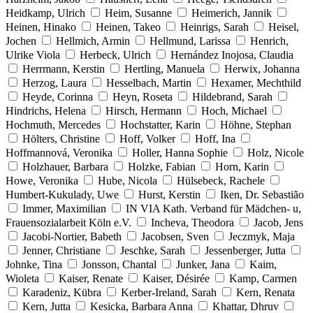
Heidkamp, Ulrich
Heim, Susanne
Heimerich, Jannik
Heinen, Hinako
Heinen, Takeo
Heinrigs, Sarah
Heisel,
Jochen
Hellmich, Armin
Hellmund, Larissa
Henrich,
Ulrike Viola
Herbeck, Ulrich
Hernández Inojosa, Claudia
Herrmann, Kerstin
Hertling, Manuela
Herwix, Johanna
Herzog, Laura
Hesselbach, Martin
Hexamer, Mechthild
Heyde, Corinna
Heyn, Roseta
Hildebrand, Sarah
Hindrichs, Helena
Hirsch, Hermann
Hoch, Michael
Hochmuth, Mercedes
Hochstatter, Karin
Höhne, Stephan
Hölters, Christine
Hoff, Volker
Hoff, Ina
Hoffmannová, Veronika
Holler, Hanna Sophie
Holz, Nicole
Holzhauer, Barbara
Holzke, Fabian
Horn, Karin
Howe, Veronika
Hube, Nicola
Hülsebeck, Rachele
Humbert-Kukulady, Uwe
Hurst, Kerstin
Iken, Dr. Sebastião
Immer, Maximilian
IN VIA Kath. Verband für Mädchen- u,
Frauensozialarbeit Köln e.V.
Incheva, Theodora
Jacob, Jens
Jacobi-Nortier, Babeth
Jacobsen, Sven
Jeczmyk, Maja
Jenner, Christiane
Jeschke, Sarah
Jessenberger, Jutta
Johnke, Tina
Jonsson, Chantal
Junker, Jana
Kaim,
Wioleta
Kaiser, Renate
Kaiser, Désirée
Kamp, Carmen
Karadeniz, Kübra
Kerber-Ireland, Sarah
Kern, Renata
Kern, Jutta
Kesicka, Barbara Anna
Khattar, Dhruv