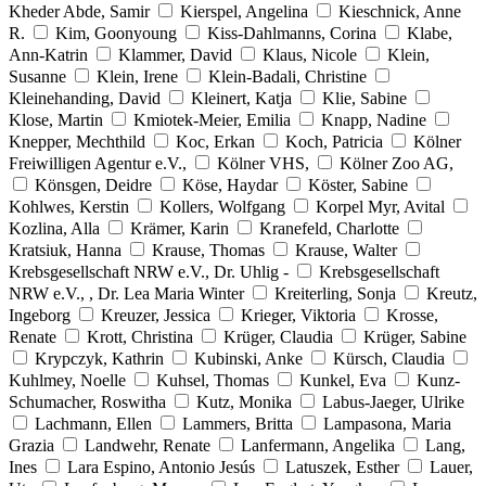
Kheder Abde, Samir
Kierspel, Angelina
Kieschnick, Anne
R.
Kim, Goonyoung
Kiss-Dahlmanns, Corina
Klabe,
Ann-Katrin
Klammer, David
Klaus, Nicole
Klein,
Susanne
Klein, Irene
Klein-Badali, Christine
Kleinehanding, David
Kleinert, Katja
Klie, Sabine
Klose, Martin
Kmiotek-Meier, Emilia
Knapp, Nadine
Knepper, Mechthild
Koc, Erkan
Koch, Patricia
Kölner
Freiwilligen Agentur e.V.,
Kölner VHS,
Kölner Zoo AG,
Könsgen, Deidre
Köse, Haydar
Köster, Sabine
Kohlwes, Kerstin
Kollers, Wolfgang
Korpel Myr, Avital
Kozlina, Alla
Krämer, Karin
Kranefeld, Charlotte
Kratsiuk, Hanna
Krause, Thomas
Krause, Walter
Krebsgesellschaft NRW e.V., Dr. Uhlig -
Krebsgesellschaft
NRW e.V., , Dr. Lea Maria Winter
Kreiterling, Sonja
Kreutz,
Ingeborg
Kreuzer, Jessica
Krieger, Viktoria
Krosse,
Renate
Krott, Christina
Krüger, Claudia
Krüger, Sabine
Krypczyk, Kathrin
Kubinski, Anke
Kürsch, Claudia
Kuhlmey, Noelle
Kuhsel, Thomas
Kunkel, Eva
Kunz-
Schumacher, Roswitha
Kutz, Monika
Labus-Jaeger, Ulrike
Lachmann, Ellen
Lammers, Britta
Lampasona, Maria
Grazia
Landwehr, Renate
Lanfermann, Angelika
Lang,
Ines
Lara Espino, Antonio Jesús
Latuszek, Esther
Lauer,