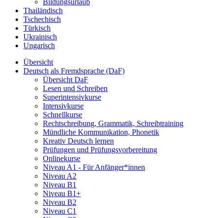
Bildungsurlaub
Thailändisch
Tschechisch
Türkisch
Ukrainisch
Ungarisch
Übersicht
Deutsch als Fremdsprache (DaF)
Übersicht DaF
Lesen und Schreiben
Superintensivkurse
Intensivkurse
Schnellkurse
Rechtschreibung, Grammatik, Schreibtraining
Mündliche Kommunikation, Phonetik
Kreativ Deutsch lernen
Prüfungen und Prüfungsvorbereitung
Onlinekurse
Niveau A1 - Für Anfänger*innen
Niveau A2
Niveau B1
Niveau B1+
Niveau B2
Niveau C1