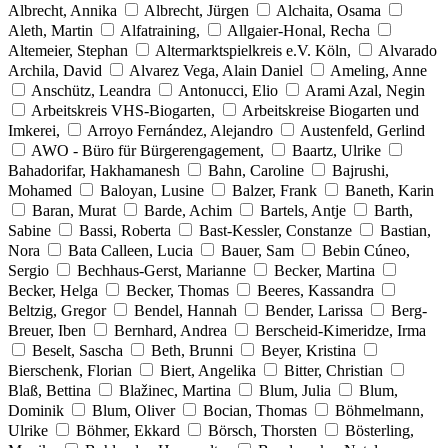
Albrecht, Annika
Albrecht, Jürgen
Alchaita, Osama
Aleth, Martin
Alfatraining,
Allgaier-Honal, Recha
Altemeier, Stephan
Altermarktspielkreis e.V. Köln,
Alvarado
Archila, David
Alvarez Vega, Alain Daniel
Ameling, Anne
Anschütz, Leandra
Antonucci, Elio
Arami Azal, Negin
Arbeitskreis VHS-Biogarten,
Arbeitskreise Biogarten und
Imkerei,
Arroyo Fernández, Alejandro
Austenfeld, Gerlind
AWO - Büro für Bürgerengagement,
Baartz, Ulrike
Bahadorifar, Hakhamanesh
Bahn, Caroline
Bajrushi,
Mohamed
Baloyan, Lusine
Balzer, Frank
Baneth, Karin
Baran, Murat
Barde, Achim
Bartels, Antje
Barth,
Sabine
Bassi, Roberta
Bast-Kessler, Constanze
Bastian,
Nora
Bata Calleen, Lucia
Bauer, Sam
Bebin Cúneo,
Sergio
Bechhaus-Gerst, Marianne
Becker, Martina
Becker, Helga
Becker, Thomas
Beeres, Kassandra
Beltzig, Gregor
Bendel, Hannah
Bender, Larissa
Berg-
Breuer, Iben
Bernhard, Andrea
Berscheid-Kimeridze, Irma
Beselt, Sascha
Beth, Brunni
Beyer, Kristina
Bierschenk, Florian
Biert, Angelika
Bitter, Christian
Blaß, Bettina
Blažinec, Martina
Blum, Julia
Blum,
Dominik
Blum, Oliver
Bocian, Thomas
Böhmelmann,
Ulrike
Böhmer, Ekkard
Börsch, Thorsten
Bösterling,