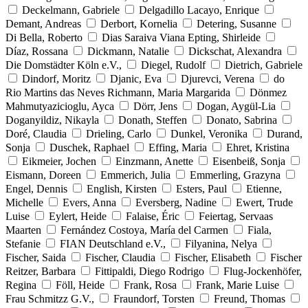
Deckelmann, Gabriele
Delgadillo Lacayo, Enrique
Demant, Andreas
Derbort, Kornelia
Detering, Susanne
Di Bella, Roberto
Dias Saraiva Viana Epting, Shirleide
Díaz, Rossana
Dickmann, Natalie
Dickschat, Alexandra
Die Domstädter Köln e.V.,
Diegel, Rudolf
Dietrich, Gabriele
Dindorf, Moritz
Djanic, Eva
Djurevci, Verena
do
Rio Martins das Neves Richmann, Maria Margarida
Dönmez
Mahmutyazicioglu, Ayca
Dörr, Jens
Dogan, Aygül-Lia
Doganyildiz, Nikayla
Donath, Steffen
Donato, Sabrina
Doré, Claudia
Drieling, Carlo
Dunkel, Veronika
Durand,
Sonja
Duschek, Raphael
Effing, Maria
Ehret, Kristina
Eikmeier, Jochen
Einzmann, Anette
Eisenbeiß, Sonja
Eismann, Doreen
Emmerich, Julia
Emmerling, Grazyna
Engel, Dennis
English, Kirsten
Esters, Paul
Etienne,
Michelle
Evers, Anna
Eversberg, Nadine
Ewert, Trude
Luise
Eylert, Heide
Falaise, Éric
Feiertag, Servaas
Maarten
Fernández Costoya, María del Carmen
Fiala,
Stefanie
FIAN Deutschland e.V.,
Filyanina, Nelya
Fischer, Saida
Fischer, Claudia
Fischer, Elisabeth
Fischer
Reitzer, Barbara
Fittipaldi, Diego Rodrigo
Flug-Jockenhöfer,
Regina
Föll, Heide
Frank, Rosa
Frank, Marie Luise
Frau Schmitzz G.V.,
Fraundorf, Torsten
Freund, Thomas