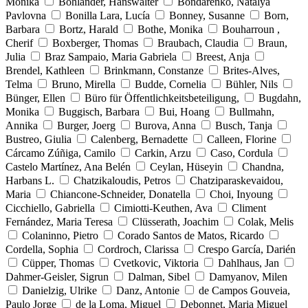
Monika
Bohlander, Hanswalter
Bondarenko, Natalya
Pavlovna
Bonilla Lara, Lucía
Bonney, Susanne
Born,
Barbara
Bortz, Harald
Bothe, Monika
Bouharroun ,
Cherif
Boxberger, Thomas
Braubach, Claudia
Braun,
Julia
Braz Sampaio, Maria Gabriela
Breest, Anja
Brendel, Kathleen
Brinkmann, Constanze
Brites-Alves,
Telma
Bruno, Mirella
Budde, Cornelia
Bühler, Nils
Bünger, Ellen
Büro für Öffentlichkeitsbeteiligung,
Bugdahn,
Monika
Buggisch, Barbara
Bui, Hoang
Bullmahn,
Annika
Burger, Joerg
Burova, Anna
Busch, Tanja
Bustreo, Giulia
Calenberg, Bernadette
Calleen, Florine
Cárcamo Zúñiga, Camilo
Carkin, Arzu
Caso, Cordula
Castelo Martínez, Ana Belén
Ceylan, Hüseyin
Chandna,
Harbans L.
Chatzikaloudis, Petros
Chatziparaskevaidou,
Maria
Chiancone-Schneider, Donatella
Choi, Inyoung
Cicchiello, Gabriella
Cimiotti-Keuthen, Ava
Climent
Fernández, Maria Teresa
Clüsserath, Joachim
Colak, Melis
Colaninno, Pietro
Corado Santos de Matos, Ricardo
Cordella, Sophia
Cordroch, Clarissa
Crespo García, Darién
Cüpper, Thomas
Cvetkovic, Viktoria
Dahlhaus, Jan
Dahmer-Geisler, Sigrun
Dalman, Sibel
Damyanov, Milen
Danielzig, Ulrike
Danz, Antonie
de Campos Gouveia,
Paulo Jorge
de la Loma, Miguel
Debonnet, Maria Miguel