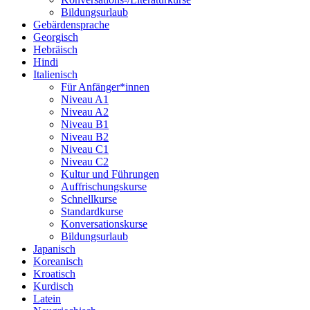
Bildungsurlaub
Gebärdensprache
Georgisch
Hebräisch
Hindi
Italienisch
Für Anfänger*innen
Niveau A1
Niveau A2
Niveau B1
Niveau B2
Niveau C1
Niveau C2
Kultur und Führungen
Auffrischungskurse
Schnellkurse
Standardkurse
Konversationskurse
Bildungsurlaub
Japanisch
Koreanisch
Kroatisch
Kurdisch
Latein