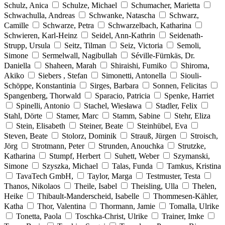
Schulz, Anica
Schulze, Michael
Schumacher, Marietta
Schwachulla, Andreas
Schwanke, Natascha
Schwarz,
Camille
Schwarze, Petra
Schwarzelbach, Katharina
Schwieren, Karl-Heinz
Seidel, Ann-Kathrin
Seidenath-
Strupp, Ursula
Seitz, Tilman
Seiz, Victoria
Semoli,
Simone
Sermelwall, Nagibullah
Séville-Fürnkäs, Dr.
Daniella
Shaheen, Marah
Shiraishi, Fumiko
Shiroma,
Akiko
Siebers , Stefan
Simonetti, Antonella
Siouli-
Schöppe, Konstantinia
Sirges, Barbara
Sonnen, Felicitas
Spangenberg, Thorwald
Sparacio, Patricia
Spenke, Harriet
Spinelli, Antonio
Stachel, Wiesława
Stadler, Felix
Stahl, Dörte
Stamer, Marc
Stamm, Sabine
Stehr, Eliza
Stein, Elisabeth
Steiner, Beate
Steinhübel, Eva
Steven, Beate
Stolorz, Dominik
Strauß, Jürgen
Stroisch,
Jörg
Strotmann, Peter
Strunden, Anouchka
Strutzke,
Katharina
Stumpf, Herbert
Suhett, Weber
Szymanski,
Simone
Szyszka, Michael
Talas, Funda
Tamkus, Kristina
TavaTech GmbH,
Taylor, Marga
Testmuster, Testa
Thanos, Nikolaos
Theile, Isabel
Theisling, Ulla
Thelen,
Heike
Thibault-Manderscheid, Isabelle
Thommesen-Kähler,
Katha
Thor, Valentina
Thormann, Jamie
Tomalla, Ulrike
Tonetta, Paola
Toschka-Christ, Ulrike
Trainer, Imke