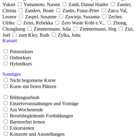
Yukari
Yamamoto, Naomi
Zaidi, Danial Haider
Zander,
Christa
Zanders, Beate
Zantis, Franz-Peter
Zarca Val,
Leonor
Zaspel, Susanne
Zawieja, Suzanna
Zecher,
Ulrike
Zeiss, Rebekka
Zero Waste Köln e.V.,
Zhong,
Chongliang
Zimmermann, Julia
Zimmermann, Jörg
Zizi,
Joël
zum Kley, Ruth
Zylka, Jutta
Kursart
Präsenzkurs
Onlinekurs
Hybridkurs
Sonstiges
Nicht begonnene Kurse
Kurse mit freien Plätzen
Bildungsurlaub
Einzelveranstaltungen und Vorträge
Am Wochenende
Berufsbegleitende Fortbildungen
Barrierefrei lernen
Exkursionen
Konzerte und Ausstellungen