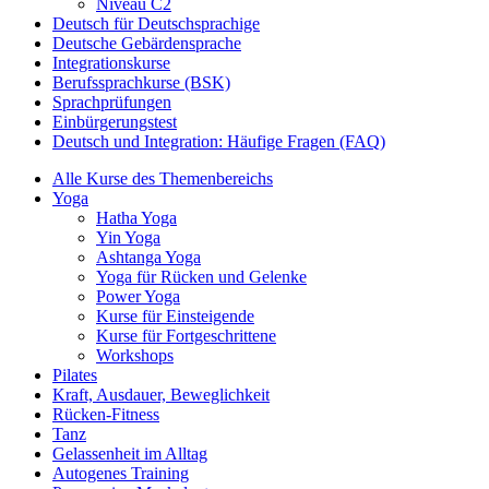
Niveau C2
Deutsch für Deutschsprachige
Deutsche Gebärdensprache
Integrationskurse
Berufssprachkurse (BSK)
Sprachprüfungen
Einbürgerungstest
Deutsch und Integration: Häufige Fragen (FAQ)
Alle Kurse des Themenbereichs
Yoga
Hatha Yoga
Yin Yoga
Ashtanga Yoga
Yoga für Rücken und Gelenke
Power Yoga
Kurse für Einsteigende
Kurse für Fortgeschrittene
Workshops
Pilates
Kraft, Ausdauer, Beweglichkeit
Rücken-Fitness
Tanz
Gelassenheit im Alltag
Autogenes Training