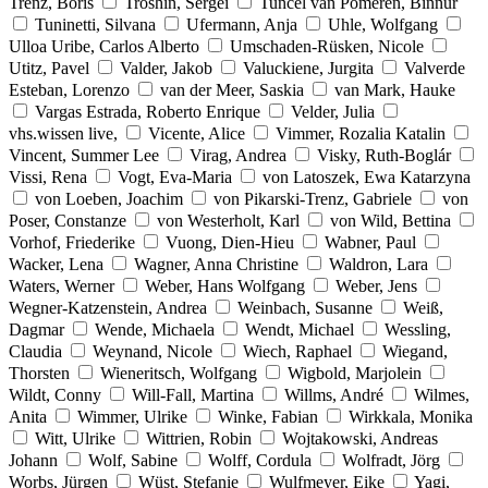
Trenz, Boris
Troshin, Sergei
Tuncel van Pomeren, Binnur
Tuninetti, Silvana
Ufermann, Anja
Uhle, Wolfgang
Ulloa Uribe, Carlos Alberto
Umschaden-Rüsken, Nicole
Utitz, Pavel
Valder, Jakob
Valuckiene, Jurgita
Valverde
Esteban, Lorenzo
van der Meer, Saskia
van Mark, Hauke
Vargas Estrada, Roberto Enrique
Velder, Julia
vhs.wissen live,
Vicente, Alice
Vimmer, Rozalia Katalin
Vincent, Summer Lee
Virag, Andrea
Visky, Ruth-Boglár
Vissi, Rena
Vogt, Eva-Maria
von Latoszek, Ewa Katarzyna
von Loeben, Joachim
von Pikarski-Trenz, Gabriele
von
Poser, Constanze
von Westerholt, Karl
von Wild, Bettina
Vorhof, Friederike
Vuong, Dien-Hieu
Wabner, Paul
Wacker, Lena
Wagner, Anna Christine
Waldron, Lara
Waters, Werner
Weber, Hans Wolfgang
Weber, Jens
Wegner-Katzenstein, Andrea
Weinbach, Susanne
Weiß,
Dagmar
Wende, Michaela
Wendt, Michael
Wessling,
Claudia
Weynand, Nicole
Wiech, Raphael
Wiegand,
Thorsten
Wieneritsch, Wolfgang
Wigbold, Marjolein
Wildt, Conny
Will-Fall, Martina
Willms, André
Wilmes,
Anita
Wimmer, Ulrike
Winke, Fabian
Wirkkala, Monika
Witt, Ulrike
Wittrien, Robin
Wojtakowski, Andreas
Johann
Wolf, Sabine
Wolff, Cordula
Wolfradt, Jörg
Worbs, Jürgen
Wüst, Stefanie
Wulfmeyer, Eike
Yagi,