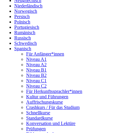
Neugriechisch
Niederländisch
Norwegisch
Persisch
Polnisch
Portugiesisch
Rumänisch
Russisch
Schwedisch
Spanisch
Für Anfänger*innen
Niveau A1
Niveau A2
Niveau B1
Niveau B2
Niveau C1
Niveau C2
Für Herkunftssprachler*innen
Kultur und Führungen
Auffrischungskurse
Crashkurs / Für das Studium
Schnellkurse
Standardkurse
Konversation und Lektüre
Prüfungen