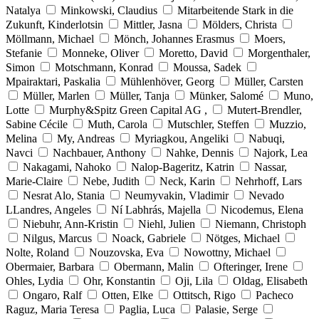
Natalya
Minkowski, Claudius
Mitarbeitende Stark in die
Zukunft, Kinderlotsin
Mittler, Jasna
Mölders, Christa
Möllmann, Michael
Mönch, Johannes Erasmus
Moers,
Stefanie
Monneke, Oliver
Moretto, David
Morgenthaler,
Simon
Motschmann, Konrad
Moussa, Sadek
Mpairaktari, Paskalia
Mühlenhöver, Georg
Müller, Carsten
Müller, Marlen
Müller, Tanja
Münker, Salomé
Muno,
Lotte
Murphy&Spitz Green Capital AG ,
Mutert-Brendler,
Sabine Cécile
Muth, Carola
Mutschler, Steffen
Muzzio,
Melina
My, Andreas
Myriagkou, Angeliki
Nabuqi,
Navci
Nachbauer, Anthony
Nahke, Dennis
Najork, Lea
Nakagami, Nahoko
Nalop-Bageritz, Katrin
Nassar,
Marie-Claire
Nebe, Judith
Neck, Karin
Nehrhoff, Lars
Nesrat Alo, Stania
Neumyvakin, Vladimir
Nevado
LLandres, Angeles
Ní Labhrás, Majella
Nicodemus, Elena
Niebuhr, Ann-Kristin
Niehl, Julien
Niemann, Christoph
Nilgus, Marcus
Noack, Gabriele
Nötges, Michael
Nolte, Roland
Nouzovska, Eva
Nowottny, Michael
Obermaier, Barbara
Obermann, Malin
Ofteringer, Irene
Ohles, Lydia
Ohr, Konstantin
Oji, Lila
Oldag, Elisabeth
Ongaro, Ralf
Otten, Elke
Ottitsch, Rigo
Pacheco
Raguz, Maria Teresa
Paglia, Luca
Palasie, Serge