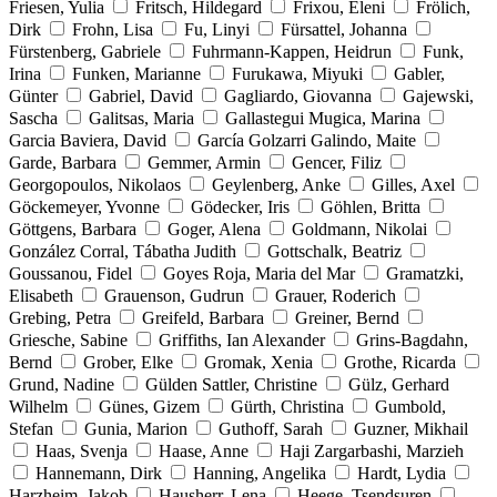
Friesen, Yulia
Fritsch, Hildegard
Frixou, Eleni
Frölich,
Dirk
Frohn, Lisa
Fu, Linyi
Fürsattel, Johanna
Fürstenberg, Gabriele
Fuhrmann-Kappen, Heidrun
Funk,
Irina
Funken, Marianne
Furukawa, Miyuki
Gabler,
Günter
Gabriel, David
Gagliardo, Giovanna
Gajewski,
Sascha
Galitsas, Maria
Gallastegui Mugica, Marina
Garcia Baviera, David
García Golzarri Galindo, Maite
Garde, Barbara
Gemmer, Armin
Gencer, Filiz
Georgopoulos, Nikolaos
Geylenberg, Anke
Gilles, Axel
Göckemeyer, Yvonne
Gödecker, Iris
Göhlen, Britta
Göttgens, Barbara
Goger, Alena
Goldmann, Nikolai
González Corral, Tábatha Judith
Gottschalk, Beatriz
Goussanou, Fidel
Goyes Roja, Maria del Mar
Gramatzki,
Elisabeth
Grauenson, Gudrun
Grauer, Roderich
Grebing, Petra
Greifeld, Barbara
Greiner, Bernd
Griesche, Sabine
Griffiths, Ian Alexander
Grins-Bagdahn,
Bernd
Grober, Elke
Gromak, Xenia
Grothe, Ricarda
Grund, Nadine
Gülden Sattler, Christine
Gülz, Gerhard
Wilhelm
Günes, Gizem
Gürth, Christina
Gumbold,
Stefan
Gunia, Marion
Guthoff, Sarah
Guzner, Mikhail
Haas, Svenja
Haase, Anne
Haji Zargarbashi, Marzieh
Hannemann, Dirk
Hanning, Angelika
Hardt, Lydia
Harzheim, Jakob
Hausherr, Lena
Heege, Tsendsuren