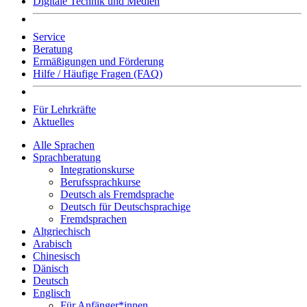
Digitale Technik und Medien
Service
Beratung
Ermäßigungen und Förderung
Hilfe / Häufige Fragen (FAQ)
Für Lehrkräfte
Aktuelles
Alle Sprachen
Sprachberatung
Integrationskurse
Berufssprachkurse
Deutsch als Fremdsprache
Deutsch für Deutschsprachige
Fremdsprachen
Altgriechisch
Arabisch
Chinesisch
Dänisch
Deutsch
Englisch
Für Anfänger*innen