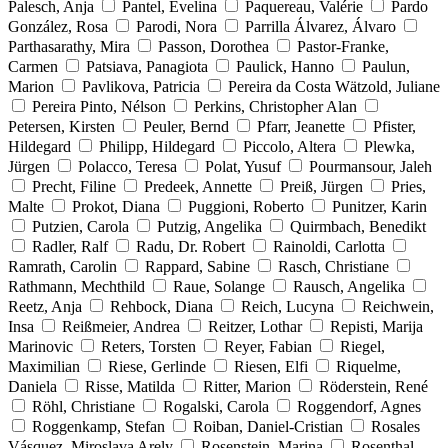
Palesch, Anja
Pantel, Evelina
Paquereau, Valérie
Pardo
González, Rosa
Parodi, Nora
Parrilla Álvarez, Álvaro
Parthasarathy, Mira
Passon, Dorothea
Pastor-Franke,
Carmen
Patsiava, Panagiota
Paulick, Hanno
Paulun,
Marion
Pavlikova, Patricia
Pereira da Costa Wätzold, Juliane
Pereira Pinto, Nélson
Perkins, Christopher Alan
Petersen, Kirsten
Peuler, Bernd
Pfarr, Jeanette
Pfister,
Hildegard
Philipp, Hildegard
Piccolo, Altera
Plewka,
Jürgen
Polacco, Teresa
Polat, Yusuf
Pourmansour, Jaleh
Precht, Filine
Predeek, Annette
Preiß, Jürgen
Pries,
Malte
Prokot, Diana
Puggioni, Roberto
Punitzer, Karin
Putzien, Carola
Putzig, Angelika
Quirmbach, Benedikt
Radler, Ralf
Radu, Dr. Robert
Rainoldi, Carlotta
Ramrath, Carolin
Rappard, Sabine
Rasch, Christiane
Rathmann, Mechthild
Raue, Solange
Rausch, Angelika
Reetz, Anja
Rehbock, Diana
Reich, Lucyna
Reichwein,
Insa
Reißmeier, Andrea
Reitzer, Lothar
Repisti, Marija
Marinovic
Reters, Torsten
Reyer, Fabian
Riegel,
Maximilian
Riese, Gerlinde
Riesen, Elfi
Riquelme,
Daniela
Risse, Matilda
Ritter, Marion
Röderstein, René
Röhl, Christiane
Rogalski, Carola
Roggendorf, Agnes
Roggenkamp, Stefan
Roiban, Daniel-Cristian
Rosales
Vásquez, Miroslava Arely
Rosenstein, Marina
Rosenthal,