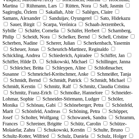
Martina
Rühmann, Lars
Rütten, Nora
Saft, Jasmin
Sagiroglu, Özlem
Sakallah, Abir
Salièges, Claire
Samans, Alexander
Sanduijav, Oyungerel
Sato, Hidekazu
Sauer, Birgit
Scarpa, Verónica
Schaab-Jerzembeck,
Sybille
Schäfer, Cornelia
Schäfer, Herbert
Scharnberg,
Philip
Scheidt, Nora
Schelker, Bernd
Schell, Cristine
Scherben, Nadine
Scherer, Julian
Scherkenbach, Yasemin
Scheuer, Jonas
Scheurich-Martinez, Reginaldo
Schickling, Andrea
Schiederich, Apiradee
Schiffer, Jan
Schiffer, Hilde D.
Schikowski, Michael
Schillinger, Janna
Schleicher, Britta
Schleypen, Aline
Schloßmacher,
Susanne
Schmeichel-Kreitschmer, Anke
Schmeißer, Tanja
Schmidt, Bernd
Schmidt, Patrick
Schmidt, Michael
Schmidt, Kerstin
Schmitz, Ralf
Schmitz, Claudia Cristina
Schmitz, Franz-Erich
Schmolke, Hannelore
Schneider-
Lohmar, Sophie
Schneider-Störmann, Ludger
Schöler,
Monika
Schönau, Gabi
Schöneberger, Petra
Schönfeld,
Marit
Schönfeld, Andreas
Schöning, Petra
Schöpper,
Josef
Scholter, Wolfgang
Schowanek, Sandra
Schramm,
Frances
Schreiner, Brigitte
Schütz, Carolin
Schütze-
Molaiefar, Zahra
Schukowski, Kerstin
Schulte, Bruno
Schultz-Rotter, Wilfried
Schulz, Daniela
Schulz, Holger