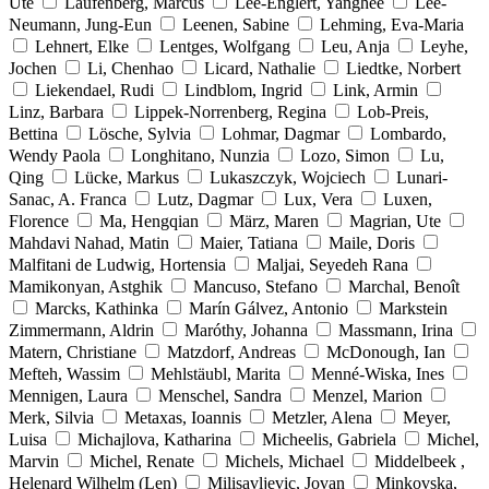
Ute
Laufenberg, Marcus
Lee-Englert, Yanghee
Lee-
Neumann, Jung-Eun
Leenen, Sabine
Lehming, Eva-Maria
Lehnert, Elke
Lentges, Wolfgang
Leu, Anja
Leyhe,
Jochen
Li, Chenhao
Licard, Nathalie
Liedtke, Norbert
Liekendael, Rudi
Lindblom, Ingrid
Link, Armin
Linz, Barbara
Lippek-Norrenberg, Regina
Lob-Preis,
Bettina
Lösche, Sylvia
Lohmar, Dagmar
Lombardo,
Wendy Paola
Longhitano, Nunzia
Lozo, Simon
Lu,
Qing
Lücke, Markus
Lukaszczyk, Wojciech
Lunari-
Sanac, A. Franca
Lutz, Dagmar
Lux, Vera
Luxen,
Florence
Ma, Hengqian
März, Maren
Magrian, Ute
Mahdavi Nahad, Matin
Maier, Tatiana
Maile, Doris
Malfitani de Ludwig, Hortensia
Maljai, Seyedeh Rana
Mamikonyan, Astghik
Mancuso, Stefano
Marchal, Benoît
Marcks, Kathinka
Marín Gálvez, Antonio
Markstein
Zimmermann, Aldrin
Maróthy, Johanna
Massmann, Irina
Matern, Christiane
Matzdorf, Andreas
McDonough, Ian
Mefteh, Wassim
Mehlstäubl, Marita
Menné-Wiska, Ines
Mennigen, Laura
Menschel, Sandra
Menzel, Marion
Merk, Silvia
Metaxas, Ioannis
Metzler, Alena
Meyer,
Luisa
Michajlova, Katharina
Micheelis, Gabriela
Michel,
Marvin
Michel, Renate
Michels, Michael
Middelbeek ,
Helenard Wilhelm (Len)
Milisavljevic, Jovan
Minkovska,