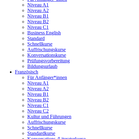
Niveau A1
Niveau A2
Niveau B1
Niveau B2
Niveau C1
Business English
Standard
Schnellkurse
Auffrischungskurse
Konversationskurse
Prüfungsvorbereitung
Bildungsurlaub
Französisch
Für Anfänger*innen
Niveau A1
Niveau A2
Niveau B1
Niveau B2
Niveau C1
Niveau C2
Kultur und Führungen
Auffrischungskurse
Schnellkurse
Standardkurse
Konversations-/Literaturkurse