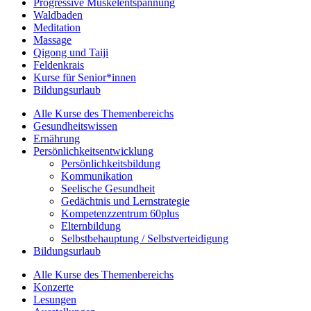
Progressive Muskelentspannung
Waldbaden
Meditation
Massage
Qigong und Taiji
Feldenkrais
Kurse für Senior*innen
Bildungsurlaub
Alle Kurse des Themenbereichs
Gesundheitswissen
Ernährung
Persönlichkeitsentwicklung
Persönlichkeitsbildung
Kommunikation
Seelische Gesundheit
Gedächtnis und Lernstrategie
Kompetenzzentrum 60plus
Elternbildung
Selbstbehauptung / Selbstverteidigung
Bildungsurlaub
Alle Kurse des Themenbereichs
Konzerte
Lesungen