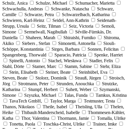
Schulz, Anica
Schulze, Michael
Schumacher, Marietta
Schwachulla, Andreas
Schwanke, Natascha
Schwarz,
Camille
Schwarze, Petra
Schwarzelbach, Katharina
Schwieren, Karl-Heinz
Seidel, Ann-Kathrin
Seidenath-
Strupp, Ursula
Seitz, Tilman
Seiz, Victoria
Semoli,
Simone
Sermelwall, Nagibullah
Séville-Fürnkäs, Dr.
Daniella
Shaheen, Marah
Shiraishi, Fumiko
Shiroma,
Akiko
Siebers , Stefan
Simonetti, Antonella
Siouli-
Schöppe, Konstantinia
Sirges, Barbara
Sonnen, Felicitas
Spangenberg, Thorwald
Sparacio, Patricia
Spenke, Harriet
Spinelli, Antonio
Stachel, Wiesława
Stadler, Felix
Stahl, Dörte
Stamer, Marc
Stamm, Sabine
Stehr, Eliza
Stein, Elisabeth
Steiner, Beate
Steinhübel, Eva
Steven, Beate
Stolorz, Dominik
Strauß, Jürgen
Stroisch,
Jörg
Strotmann, Peter
Strunden, Anouchka
Strutzke,
Katharina
Stumpf, Herbert
Suhett, Weber
Szymanski,
Simone
Szyszka, Michael
Talas, Funda
Tamkus, Kristina
TavaTech GmbH,
Taylor, Marga
Testmuster, Testa
Thanos, Nikolaos
Theile, Isabel
Theisling, Ulla
Thelen,
Heike
Thibault-Manderscheid, Isabelle
Thommesen-Kähler,
Katha
Thor, Valentina
Thormann, Jamie
Tomalla, Ulrike
Tonetta, Paola
Toschka-Christ, Ulrike
Trainer, Imke