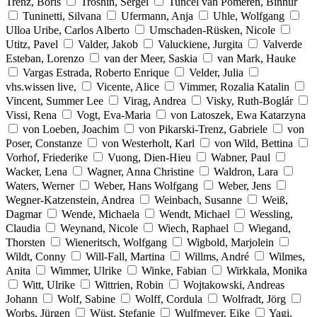
Trenz, Boris
Troshin, Sergei
Tuncel van Pomeren, Binnur
Tuninetti, Silvana
Ufermann, Anja
Uhle, Wolfgang
Ulloa Uribe, Carlos Alberto
Umschaden-Rüsken, Nicole
Utitz, Pavel
Valder, Jakob
Valuckiene, Jurgita
Valverde
Esteban, Lorenzo
van der Meer, Saskia
van Mark, Hauke
Vargas Estrada, Roberto Enrique
Velder, Julia
vhs.wissen live,
Vicente, Alice
Vimmer, Rozalia Katalin
Vincent, Summer Lee
Virag, Andrea
Visky, Ruth-Boglár
Vissi, Rena
Vogt, Eva-Maria
von Latoszek, Ewa Katarzyna
von Loeben, Joachim
von Pikarski-Trenz, Gabriele
von
Poser, Constanze
von Westerholt, Karl
von Wild, Bettina
Vorhof, Friederike
Vuong, Dien-Hieu
Wabner, Paul
Wacker, Lena
Wagner, Anna Christine
Waldron, Lara
Waters, Werner
Weber, Hans Wolfgang
Weber, Jens
Wegner-Katzenstein, Andrea
Weinbach, Susanne
Weiß,
Dagmar
Wende, Michaela
Wendt, Michael
Wessling,
Claudia
Weynand, Nicole
Wiech, Raphael
Wiegand,
Thorsten
Wieneritsch, Wolfgang
Wigbold, Marjolein
Wildt, Conny
Will-Fall, Martina
Willms, André
Wilmes,
Anita
Wimmer, Ulrike
Winke, Fabian
Wirkkala, Monika
Witt, Ulrike
Wittrien, Robin
Wojtakowski, Andreas
Johann
Wolf, Sabine
Wolff, Cordula
Wolfradt, Jörg
Worbs, Jürgen
Wüst, Stefanie
Wulfmeyer, Eike
Yagi,