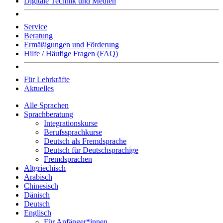
Digitale Technik und Medien
Service
Beratung
Ermäßigungen und Förderung
Hilfe / Häufige Fragen (FAQ)
Für Lehrkräfte
Aktuelles
Alle Sprachen
Sprachberatung
Integrationskurse
Berufssprachkurse
Deutsch als Fremdsprache
Deutsch für Deutschsprachige
Fremdsprachen
Altgriechisch
Arabisch
Chinesisch
Dänisch
Deutsch
Englisch
Für Anfänger*innen