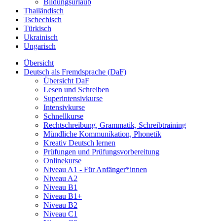
Bildungsurlaub
Thailändisch
Tschechisch
Türkisch
Ukrainisch
Ungarisch
Übersicht
Deutsch als Fremdsprache (DaF)
Übersicht DaF
Lesen und Schreiben
Superintensivkurse
Intensivkurse
Schnellkurse
Rechtschreibung, Grammatik, Schreibtraining
Mündliche Kommunikation, Phonetik
Kreativ Deutsch lernen
Prüfungen und Prüfungsvorbereitung
Onlinekurse
Niveau A1 - Für Anfänger*innen
Niveau A2
Niveau B1
Niveau B1+
Niveau B2
Niveau C1