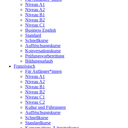
Niveau A1
Niveau A2
Niveau B1
Niveau B2
Niveau C1
Business English
Standard
Schnellkurse
Auffrischungskurse
Konversationskurse
Prüfungsvorbereitung
Bildungsurlaub
Französisch
Für Anfänger*innen
Niveau A1
Niveau A2
Niveau B1
Niveau B2
Niveau C1
Niveau C2
Kultur und Führungen
Auffrischungskurse
Schnellkurse
Standardkurse
Konversations-/Literaturkurse