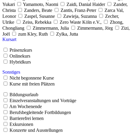
Yukari
Yamamoto, Naomi
Zaidi, Danial Haider
Zander,
Christa
Zanders, Beate
Zantis, Franz-Peter
Zarca Val,
Leonor
Zaspel, Susanne
Zawieja, Suzanna
Zecher,
Ulrike
Zeiss, Rebekka
Zero Waste Köln e.V.,
Zhong,
Chongliang
Zimmermann, Julia
Zimmermann, Jörg
Zizi,
Joël
zum Kley, Ruth
Zylka, Jutta
Kursart
Präsenzkurs
Onlinekurs
Hybridkurs
Sonstiges
Nicht begonnene Kurse
Kurse mit freien Plätzen
Bildungsurlaub
Einzelveranstaltungen und Vorträge
Am Wochenende
Berufsbegleitende Fortbildungen
Barrierefrei lernen
Exkursionen
Konzerte und Ausstellungen