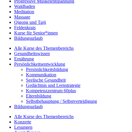
Progressive Muskelentspannung
Waldbaden
Meditation
Massage
Qigong und Taiji
Feldenkrais
Kurse für Senior*innen
Bildungsurlaub
Alle Kurse des Themenbereichs
Gesundheitswissen
Ernährung
Persönlichkeitsentwicklung
Persönlichkeitsbildung
Kommunikation
Seelische Gesundheit
Gedächtnis und Lernstrategie
Kompetenzzentrum 60plus
Elternbildung
Selbstbehauptung / Selbstverteidigung
Bildungsurlaub
Alle Kurse des Themenbereichs
Konzerte
Lesungen