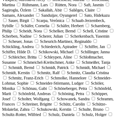
Martina
Rühmann, Lars
Rütten, Nora
Saft, Jasmin
Sagiroglu, Özlem
Sakallah, Abir
Salièges, Claire
Samans, Alexander
Sanduijav, Oyungerel
Sato, Hidekazu
Sauer, Birgit
Scarpa, Verónica
Schaab-Jerzembeck,
Sybille
Schäfer, Cornelia
Schäfer, Herbert
Scharnberg,
Philip
Scheidt, Nora
Schelker, Bernd
Schell, Cristine
Scherben, Nadine
Scherer, Julian
Scherkenbach, Yasemin
Scheuer, Jonas
Scheurich-Martinez, Reginaldo
Schickling, Andrea
Schiederich, Apiradee
Schiffer, Jan
Schiffer, Hilde D.
Schikowski, Michael
Schillinger, Janna
Schleicher, Britta
Schleypen, Aline
Schloßmacher,
Susanne
Schmeichel-Kreitschmer, Anke
Schmeißer, Tanja
Schmidt, Bernd
Schmidt, Patrick
Schmidt, Michael
Schmidt, Kerstin
Schmitz, Ralf
Schmitz, Claudia Cristina
Schmitz, Franz-Erich
Schmolke, Hannelore
Schneider-
Lohmar, Sophie
Schneider-Störmann, Ludger
Schöler,
Monika
Schönau, Gabi
Schöneberger, Petra
Schönfeld,
Marit
Schönfeld, Andreas
Schöning, Petra
Schöpper,
Josef
Scholter, Wolfgang
Schowanek, Sandra
Schramm,
Frances
Schreiner, Brigitte
Schütz, Carolin
Schütze-
Molaiefar, Zahra
Schukowski, Kerstin
Schulte, Bruno
Schultz-Rotter, Wilfried
Schulz, Daniela
Schulz, Holger