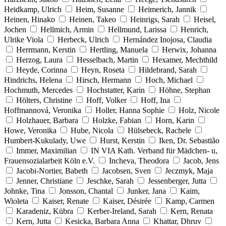
Heidkamp, Ulrich
Heim, Susanne
Heimerich, Jannik
Heinen, Hinako
Heinen, Takeo
Heinrigs, Sarah
Heisel,
Jochen
Hellmich, Armin
Hellmund, Larissa
Henrich,
Ulrike Viola
Herbeck, Ulrich
Hernández Inojosa, Claudia
Herrmann, Kerstin
Hertling, Manuela
Herwix, Johanna
Herzog, Laura
Hesselbach, Martin
Hexamer, Mechthild
Heyde, Corinna
Heyn, Roseta
Hildebrand, Sarah
Hindrichs, Helena
Hirsch, Hermann
Hoch, Michael
Hochmuth, Mercedes
Hochstatter, Karin
Höhne, Stephan
Hölters, Christine
Hoff, Volker
Hoff, Ina
Hoffmannová, Veronika
Holler, Hanna Sophie
Holz, Nicole
Holzhauer, Barbara
Holzke, Fabian
Horn, Karin
Howe, Veronika
Hube, Nicola
Hülsebeck, Rachele
Humbert-Kukulady, Uwe
Hurst, Kerstin
Iken, Dr. Sebastião
Immer, Maximilian
IN VIA Kath. Verband für Mädchen- u,
Frauensozialarbeit Köln e.V.
Incheva, Theodora
Jacob, Jens
Jacobi-Nortier, Babeth
Jacobsen, Sven
Jeczmyk, Maja
Jenner, Christiane
Jeschke, Sarah
Jessenberger, Jutta
Johnke, Tina
Jonsson, Chantal
Junker, Jana
Kaim,
Wioleta
Kaiser, Renate
Kaiser, Désirée
Kamp, Carmen
Karadeniz, Kübra
Kerber-Ireland, Sarah
Kern, Renata
Kern, Jutta
Kesicka, Barbara Anna
Khattar, Dhruv