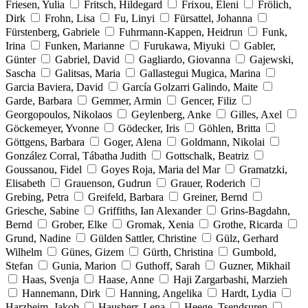
Friesen, Yulia
Fritsch, Hildegard
Frixou, Eleni
Frölich,
Dirk
Frohn, Lisa
Fu, Linyi
Fürsattel, Johanna
Fürstenberg, Gabriele
Fuhrmann-Kappen, Heidrun
Funk,
Irina
Funken, Marianne
Furukawa, Miyuki
Gabler,
Günter
Gabriel, David
Gagliardo, Giovanna
Gajewski,
Sascha
Galitsas, Maria
Gallastegui Mugica, Marina
Garcia Baviera, David
García Golzarri Galindo, Maite
Garde, Barbara
Gemmer, Armin
Gencer, Filiz
Georgopoulos, Nikolaos
Geylenberg, Anke
Gilles, Axel
Göckemeyer, Yvonne
Gödecker, Iris
Göhlen, Britta
Göttgens, Barbara
Goger, Alena
Goldmann, Nikolai
González Corral, Tábatha Judith
Gottschalk, Beatriz
Goussanou, Fidel
Goyes Roja, Maria del Mar
Gramatzki,
Elisabeth
Grauenson, Gudrun
Grauer, Roderich
Grebing, Petra
Greifeld, Barbara
Greiner, Bernd
Griesche, Sabine
Griffiths, Ian Alexander
Grins-Bagdahn,
Bernd
Grober, Elke
Gromak, Xenia
Grothe, Ricarda
Grund, Nadine
Gülden Sattler, Christine
Gülz, Gerhard
Wilhelm
Günes, Gizem
Gürth, Christina
Gumbold,
Stefan
Gunia, Marion
Guthoff, Sarah
Guzner, Mikhail
Haas, Svenja
Haase, Anne
Haji Zargarbashi, Marzieh
Hannemann, Dirk
Hanning, Angelika
Hardt, Lydia
Harzheim, Jakob
Hausherr, Lena
Heege, Tsendsuren