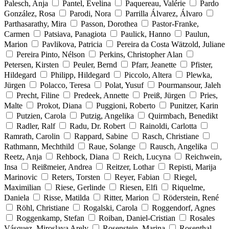
Palesch, Anja
Pantel, Evelina
Paquereau, Valérie
Pardo
González, Rosa
Parodi, Nora
Parrilla Álvarez, Álvaro
Parthasarathy, Mira
Passon, Dorothea
Pastor-Franke,
Carmen
Patsiava, Panagiota
Paulick, Hanno
Paulun,
Marion
Pavlikova, Patricia
Pereira da Costa Wätzold, Juliane
Pereira Pinto, Nélson
Perkins, Christopher Alan
Petersen, Kirsten
Peuler, Bernd
Pfarr, Jeanette
Pfister,
Hildegard
Philipp, Hildegard
Piccolo, Altera
Plewka,
Jürgen
Polacco, Teresa
Polat, Yusuf
Pourmansour, Jaleh
Precht, Filine
Predeek, Annette
Preiß, Jürgen
Pries,
Malte
Prokot, Diana
Puggioni, Roberto
Punitzer, Karin
Putzien, Carola
Putzig, Angelika
Quirmbach, Benedikt
Radler, Ralf
Radu, Dr. Robert
Rainoldi, Carlotta
Ramrath, Carolin
Rappard, Sabine
Rasch, Christiane
Rathmann, Mechthild
Raue, Solange
Rausch, Angelika
Reetz, Anja
Rehbock, Diana
Reich, Lucyna
Reichwein,
Insa
Reißmeier, Andrea
Reitzer, Lothar
Repisti, Marija
Marinovic
Reters, Torsten
Reyer, Fabian
Riegel,
Maximilian
Riese, Gerlinde
Riesen, Elfi
Riquelme,
Daniela
Risse, Matilda
Ritter, Marion
Röderstein, René
Röhl, Christiane
Rogalski, Carola
Roggendorf, Agnes
Roggenkamp, Stefan
Roiban, Daniel-Cristian
Rosales
Vásquez, Miroslava Arely
Rosenstein, Marina
Rosenthal,