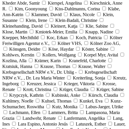
Kheder Abde, Samir
Kierspel, Angelina
Kieschnick, Anne
R.
Kim, Goonyoung
Kiss-Dahlmanns, Corina
Klabe,
Ann-Katrin
Klammer, David
Klaus, Nicole
Klein,
Susanne
Klein, Irene
Klein-Badali, Christine
Kleinehanding, David
Kleinert, Katja
Klie, Sabine
Klose, Martin
Kmiotek-Meier, Emilia
Knapp, Nadine
Knepper, Mechthild
Koc, Erkan
Koch, Patricia
Kölner
Freiwilligen Agentur e.V.,
Kölner VHS,
Kölner Zoo AG,
Könsgen, Deidre
Köse, Haydar
Köster, Sabine
Kohlwes, Kerstin
Kollers, Wolfgang
Korpel Myr, Avital
Kozlina, Alla
Krämer, Karin
Kranefeld, Charlotte
Kratsiuk, Hanna
Krause, Thomas
Krause, Walter
Krebsgesellschaft NRW e.V., Dr. Uhlig -
Krebsgesellschaft
NRW e.V., , Dr. Lea Maria Winter
Kreiterling, Sonja
Kreutz,
Ingeborg
Kreuzer, Jessica
Krieger, Viktoria
Krosse,
Renate
Krott, Christina
Krüger, Claudia
Krüger, Sabine
Krypczyk, Kathrin
Kubinski, Anke
Kürsch, Claudia
Kuhlmey, Noelle
Kuhsel, Thomas
Kunkel, Eva
Kunz-
Schumacher, Roswitha
Kutz, Monika
Labus-Jaeger, Ulrike
Lachmann, Ellen
Lammers, Britta
Lampasona, Maria
Grazia
Landwehr, Renate
Lanfermann, Angelika
Lang,
Ines
Lara Espino, Antonio Jesús
Latuszek, Esther
Lauer,