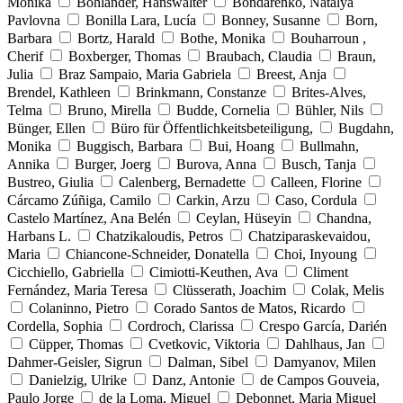
Monika
Bohlander, Hanswalter
Bondarenko, Natalya
Pavlovna
Bonilla Lara, Lucía
Bonney, Susanne
Born,
Barbara
Bortz, Harald
Bothe, Monika
Bouharroun ,
Cherif
Boxberger, Thomas
Braubach, Claudia
Braun,
Julia
Braz Sampaio, Maria Gabriela
Breest, Anja
Brendel, Kathleen
Brinkmann, Constanze
Brites-Alves,
Telma
Bruno, Mirella
Budde, Cornelia
Bühler, Nils
Bünger, Ellen
Büro für Öffentlichkeitsbeteiligung,
Bugdahn,
Monika
Buggisch, Barbara
Bui, Hoang
Bullmahn,
Annika
Burger, Joerg
Burova, Anna
Busch, Tanja
Bustreo, Giulia
Calenberg, Bernadette
Calleen, Florine
Cárcamo Zúñiga, Camilo
Carkin, Arzu
Caso, Cordula
Castelo Martínez, Ana Belén
Ceylan, Hüseyin
Chandna,
Harbans L.
Chatzikaloudis, Petros
Chatziparaskevaidou,
Maria
Chiancone-Schneider, Donatella
Choi, Inyoung
Cicchiello, Gabriella
Cimiotti-Keuthen, Ava
Climent
Fernández, Maria Teresa
Clüsserath, Joachim
Colak, Melis
Colaninno, Pietro
Corado Santos de Matos, Ricardo
Cordella, Sophia
Cordroch, Clarissa
Crespo García, Darién
Cüpper, Thomas
Cvetkovic, Viktoria
Dahlhaus, Jan
Dahmer-Geisler, Sigrun
Dalman, Sibel
Damyanov, Milen
Danielzig, Ulrike
Danz, Antonie
de Campos Gouveia,
Paulo Jorge
de la Loma, Miguel
Debonnet, Maria Miguel