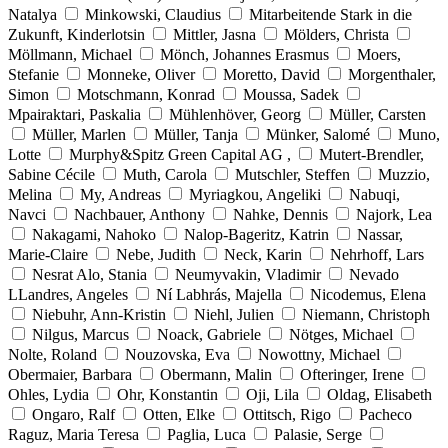
Natalya
Minkowski, Claudius
Mitarbeitende Stark in die
Zukunft, Kinderlotsin
Mittler, Jasna
Mölders, Christa
Möllmann, Michael
Mönch, Johannes Erasmus
Moers,
Stefanie
Monneke, Oliver
Moretto, David
Morgenthaler,
Simon
Motschmann, Konrad
Moussa, Sadek
Mpairaktari, Paskalia
Mühlenhöver, Georg
Müller, Carsten
Müller, Marlen
Müller, Tanja
Münker, Salomé
Muno,
Lotte
Murphy&Spitz Green Capital AG ,
Mutert-Brendler,
Sabine Cécile
Muth, Carola
Mutschler, Steffen
Muzzio,
Melina
My, Andreas
Myriagkou, Angeliki
Nabuqi,
Navci
Nachbauer, Anthony
Nahke, Dennis
Najork, Lea
Nakagami, Nahoko
Nalop-Bageritz, Katrin
Nassar,
Marie-Claire
Nebe, Judith
Neck, Karin
Nehrhoff, Lars
Nesrat Alo, Stania
Neumyvakin, Vladimir
Nevado
LLandres, Angeles
Ní Labhrás, Majella
Nicodemus, Elena
Niebuhr, Ann-Kristin
Niehl, Julien
Niemann, Christoph
Nilgus, Marcus
Noack, Gabriele
Nötges, Michael
Nolte, Roland
Nouzovska, Eva
Nowottny, Michael
Obermaier, Barbara
Obermann, Malin
Ofteringer, Irene
Ohles, Lydia
Ohr, Konstantin
Oji, Lila
Oldag, Elisabeth
Ongaro, Ralf
Otten, Elke
Ottitsch, Rigo
Pacheco
Raguz, Maria Teresa
Paglia, Luca
Palasie, Serge