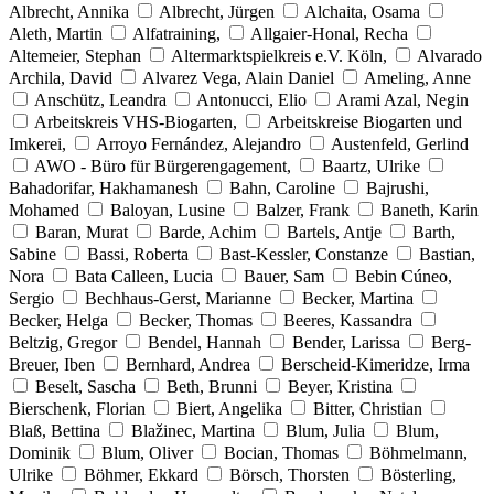
Albrecht, Annika
Albrecht, Jürgen
Alchaita, Osama
Aleth, Martin
Alfatraining,
Allgaier-Honal, Recha
Altemeier, Stephan
Altermarktspielkreis e.V. Köln,
Alvarado
Archila, David
Alvarez Vega, Alain Daniel
Ameling, Anne
Anschütz, Leandra
Antonucci, Elio
Arami Azal, Negin
Arbeitskreis VHS-Biogarten,
Arbeitskreise Biogarten und
Imkerei,
Arroyo Fernández, Alejandro
Austenfeld, Gerlind
AWO - Büro für Bürgerengagement,
Baartz, Ulrike
Bahadorifar, Hakhamanesh
Bahn, Caroline
Bajrushi,
Mohamed
Baloyan, Lusine
Balzer, Frank
Baneth, Karin
Baran, Murat
Barde, Achim
Bartels, Antje
Barth,
Sabine
Bassi, Roberta
Bast-Kessler, Constanze
Bastian,
Nora
Bata Calleen, Lucia
Bauer, Sam
Bebin Cúneo,
Sergio
Bechhaus-Gerst, Marianne
Becker, Martina
Becker, Helga
Becker, Thomas
Beeres, Kassandra
Beltzig, Gregor
Bendel, Hannah
Bender, Larissa
Berg-
Breuer, Iben
Bernhard, Andrea
Berscheid-Kimeridze, Irma
Beselt, Sascha
Beth, Brunni
Beyer, Kristina
Bierschenk, Florian
Biert, Angelika
Bitter, Christian
Blaß, Bettina
Blažinec, Martina
Blum, Julia
Blum,
Dominik
Blum, Oliver
Bocian, Thomas
Böhmelmann,
Ulrike
Böhmer, Ekkard
Börsch, Thorsten
Bösterling,