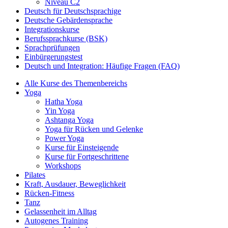
Niveau C2
Deutsch für Deutschsprachige
Deutsche Gebärdensprache
Integrationskurse
Berufssprachkurse (BSK)
Sprachprüfungen
Einbürgerungstest
Deutsch und Integration: Häufige Fragen (FAQ)
Alle Kurse des Themenbereichs
Yoga
Hatha Yoga
Yin Yoga
Ashtanga Yoga
Yoga für Rücken und Gelenke
Power Yoga
Kurse für Einsteigende
Kurse für Fortgeschrittene
Workshops
Pilates
Kraft, Ausdauer, Beweglichkeit
Rücken-Fitness
Tanz
Gelassenheit im Alltag
Autogenes Training