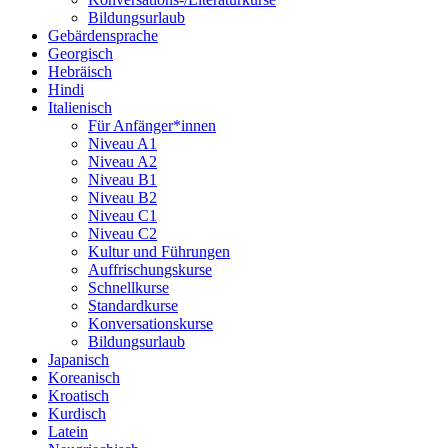
Bildungsurlaub
Gebärdensprache
Georgisch
Hebräisch
Hindi
Italienisch
Für Anfänger*innen
Niveau A1
Niveau A2
Niveau B1
Niveau B2
Niveau C1
Niveau C2
Kultur und Führungen
Auffrischungskurse
Schnellkurse
Standardkurse
Konversationskurse
Bildungsurlaub
Japanisch
Koreanisch
Kroatisch
Kurdisch
Latein