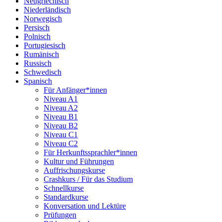
Neugriechisch
Niederländisch
Norwegisch
Persisch
Polnisch
Portugiesisch
Rumänisch
Russisch
Schwedisch
Spanisch
Für Anfänger*innen
Niveau A1
Niveau A2
Niveau B1
Niveau B2
Niveau C1
Niveau C2
Für Herkunftssprachler*innen
Kultur und Führungen
Auffrischungskurse
Crashkurs / Für das Studium
Schnellkurse
Standardkurse
Konversation und Lektüre
Prüfungen