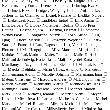
Ute
Laufenberg, Marcus
Lee-Englert, Yanghee
Lee-
Neumann, Jung-Eun
Leenen, Sabine
Lehming, Eva-Maria
Lehnert, Elke
Lentges, Wolfgang
Leu, Anja
Leyhe,
Jochen
Li, Chenhao
Licard, Nathalie
Liedtke, Norbert
Liekendael, Rudi
Lindblom, Ingrid
Link, Armin
Linz, Barbara
Lippek-Norrenberg, Regina
Lob-Preis,
Bettina
Lösche, Sylvia
Lohmar, Dagmar
Lombardo,
Wendy Paola
Longhitano, Nunzia
Lozo, Simon
Lu,
Qing
Lücke, Markus
Lukaszczyk, Wojciech
Lunari-
Sanac, A. Franca
Lutz, Dagmar
Lux, Vera
Luxen,
Florence
Ma, Hengqian
März, Maren
Magrian, Ute
Mahdavi Nahad, Matin
Maier, Tatiana
Maile, Doris
Malfitani de Ludwig, Hortensia
Maljai, Seyedeh Rana
Mamikonyan, Astghik
Mancuso, Stefano
Marchal, Benoît
Marcks, Kathinka
Marín Gálvez, Antonio
Markstein
Zimmermann, Aldrin
Maróthy, Johanna
Massmann, Irina
Matern, Christiane
Matzdorf, Andreas
McDonough, Ian
Mefteh, Wassim
Mehlstäubl, Marita
Menné-Wiska, Ines
Mennigen, Laura
Menschel, Sandra
Menzel, Marion
Merk, Silvia
Metaxas, Ioannis
Metzler, Alena
Meyer,
Luisa
Michajlova, Katharina
Micheelis, Gabriela
Michel,
Marvin
Michel, Renate
Michels, Michael
Middelbeek ,
Helenard Wilhelm (Len)
Milisavljevic, Jovan
Minkovska,