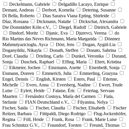
Deckelmann, Gabriele
Delgadillo Lacayo, Enrique
Demant, Andreas
Derbort, Kornelia
Detering, Susanne
Di Bella, Roberto
Dias Saraiva Viana Epting, Shirleide
Díaz, Rossana
Dickmann, Natalie
Dickschat, Alexandra
Die Domstädter Köln e.V.,
Diegel, Rudolf
Dietrich, Gabriele
Dindorf, Moritz
Djanic, Eva
Djurevci, Verena
do
Rio Martins das Neves Richmann, Maria Margarida
Dönmez
Mahmutyazicioglu, Ayca
Dörr, Jens
Dogan, Aygül-Lia
Doganyildiz, Nikayla
Donath, Steffen
Donato, Sabrina
Doré, Claudia
Drieling, Carlo
Dunkel, Veronika
Durand,
Sonja
Duschek, Raphael
Effing, Maria
Ehret, Kristina
Eikmeier, Jochen
Einzmann, Anette
Eisenbeiß, Sonja
Eismann, Doreen
Emmerich, Julia
Emmerling, Grazyna
Engel, Dennis
English, Kirsten
Esters, Paul
Etienne,
Michelle
Evers, Anna
Eversberg, Nadine
Ewert, Trude
Luise
Eylert, Heide
Falaise, Éric
Feiertag, Servaas
Maarten
Fernández Costoya, María del Carmen
Fiala,
Stefanie
FIAN Deutschland e.V.,
Filyanina, Nelya
Fischer, Saida
Fischer, Claudia
Fischer, Elisabeth
Fischer
Reitzer, Barbara
Fittipaldi, Diego Rodrigo
Flug-Jockenhöfer,
Regina
Föll, Heide
Frank, Rosa
Frank, Marie Luise
Frau Schmitzz G.V.,
Fraundorf, Torsten
Freund, Thomas